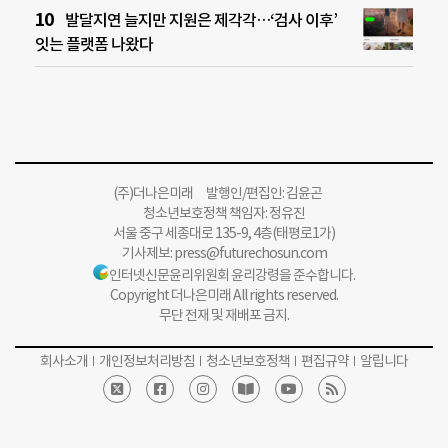
발달지연 늘지만 지원은 제각각…‘검사 이후’
잇는 플랫폼 나왔다
(주)더나은미래 발행인/편집인: 김윤곤
청소년보호정책 책임자: 정유진
서울 중구 세종대로 135-9, 4층(태평로1가)
기사제보:
press@futurechosun.com
인터넷신문윤리위원회 윤리강령을 준수합니다.
Copyright 더나은미래 All rights reserved.
무단 전재 및 재배포 금지.
회사소개
개인정보처리방침
청소년보호정책
편집규약
알립니다