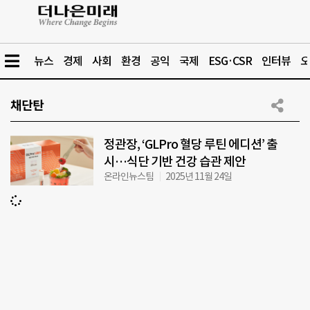
뉴스
경제
사회
환경
공익
국제
ESG·CSR
인터뷰
오
채단탄
정관장, ‘GLPro 혈당 루틴 에디션’ 출
시…식단 기반 건강 습관 제안
온라인뉴스팀
2025년 11월 24일