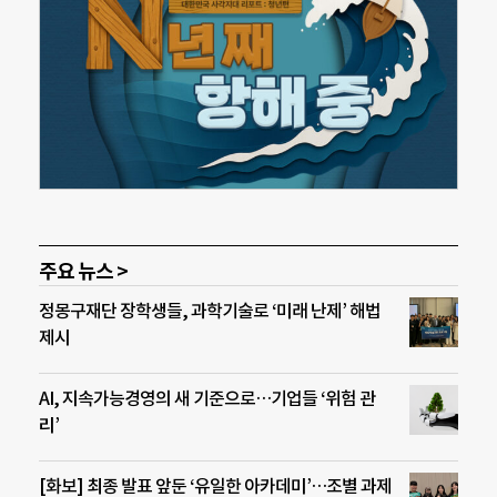
주요 뉴스 >
정몽구재단 장학생들, 과학기술로 ‘미래 난제’ 해법
제시
AI, 지속가능경영의 새 기준으로…기업들 ‘위험 관
리’
[화보] 최종 발표 앞둔 ‘유일한 아카데미’…조별 과제