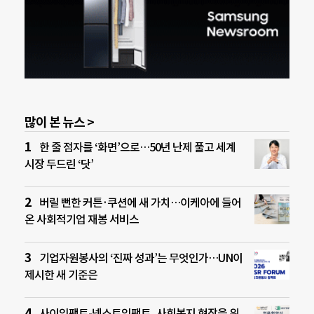
많이 본 뉴스 >
한 줄 점자를 ‘화면’으로…50년 난제 풀고 세계
시장 두드린 ‘닷’
버릴 뻔한 커튼·쿠션에 새 가치…이케아에 들어
온 사회적기업 재봉 서비스
기업자원봉사의 ‘진짜 성과’는 무엇인가…UN이
제시한 새 기준은
사이임팩트-넥스트임팩트, 사회복지 현장을 위