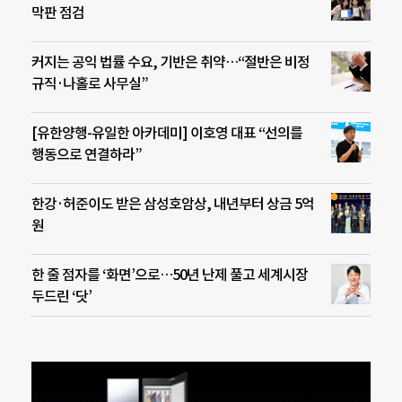
막판 점검
커지는 공익 법률 수요, 기반은 취약…“절반은 비정
규직·나홀로 사무실”
[유한양행-유일한 아카데미] 이호영 대표 “선의를
행동으로 연결하라”
한강·허준이도 받은 삼성호암상, 내년부터 상금 5억
원
한 줄 점자를 ‘화면’으로…50년 난제 풀고 세계시장
두드린 ‘닷’