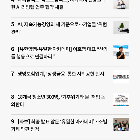
한 AI 리빙랩 업무 협약 체결
AI, 지속가능경영의 새 기준으로…기업들 ‘위험
관리’
[유한양행-유일한 아카데미] 이호영 대표 “선의
를 행동으로 연결하라”
생명보험업계, ‘상생금융’ 통한 사회공헌 실시
18개국 청소년 300명, ‘기후위기와 물’ 해법 논
의한다
[화보] 최종 발표 앞둔 ‘유일한 아카데미’…조별
과제 막판 점검