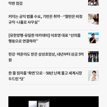
막판 점검
커지는 공익 법률 수요, 기반은 취약…“절반은 비정
규직·나홀로 사무실”
[유한양행-유일한 아카데미] 이호영 대표 “선의를
행동으로 연결하라”
한강·허준이도 받은 삼성호암상, 내년부터 상금 5억
원
한 줄 점자를 ‘화면’으로…50년 난제 풀고 세계시장
두드린 ‘닷’