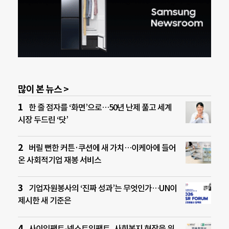
많이 본 뉴스 >
한 줄 점자를 ‘화면’으로…50년 난제 풀고 세계
시장 두드린 ‘닷’
버릴 뻔한 커튼·쿠션에 새 가치…이케아에 들어
온 사회적기업 재봉 서비스
기업자원봉사의 ‘진짜 성과’는 무엇인가…UN이
제시한 새 기준은
사이임팩트-넥스트임팩트, 사회복지 현장을 위