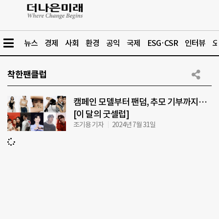
뉴스
경제
사회
환경
공익
국제
ESG·CSR
인터뷰
오
착한팬클럽
캠페인 모델부터 팬덤, 추모 기부까지…
[이 달의 굿셀럽]
조기용 기자
2024년 7월 31일