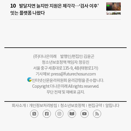
발달지연 늘지만 지원은 제각각…‘검사 이후’
잇는 플랫폼 나왔다
(주)더나은미래 발행인/편집인: 김윤곤
청소년보호정책 책임자: 정유진
서울 중구 세종대로 135-9, 4층(태평로1가)
기사제보:
press@futurechosun.com
인터넷신문윤리위원회 윤리강령을 준수합니다.
Copyright 더나은미래 All rights reserved.
무단 전재 및 재배포 금지.
회사소개
개인정보처리방침
청소년보호정책
편집규약
알립니다