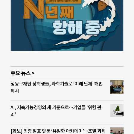
주요 뉴스 >
정몽구재단 장학생들, 과학기술로 ‘미래 난제’ 해법
제시
AI, 지속가능경영의 새 기준으로…기업들 ‘위험 관
리’
[화보] 최종 발표 앞둔 ‘유일한 아카데미’…조별 과제