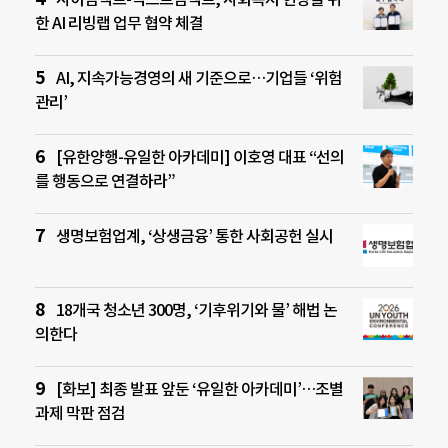
한 AI 리빙랩 업무 협약 체결
AI, 지속가능경영의 새 기준으로…기업들 ‘위험
관리’
[유한양행-유일한 아카데미] 이호영 대표 “선의
를 행동으로 연결하라”
생명보험업계, ‘상생금융’ 통한 사회공헌 실시
18개국 청소년 300명, ‘기후위기와 물’ 해법 논
의한다
[화보] 최종 발표 앞둔 ‘유일한 아카데미’…조별
과제 막판 점검