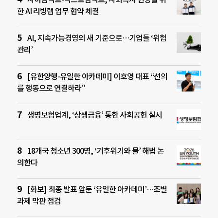
한 AI 리빙랩 업무 협약 체결
AI, 지속가능경영의 새 기준으로…기업들 ‘위험
관리’
[유한양행-유일한 아카데미] 이호영 대표 “선의
를 행동으로 연결하라”
생명보험업계, ‘상생금융’ 통한 사회공헌 실시
18개국 청소년 300명, ‘기후위기와 물’ 해법 논
의한다
[화보] 최종 발표 앞둔 ‘유일한 아카데미’…조별
과제 막판 점검