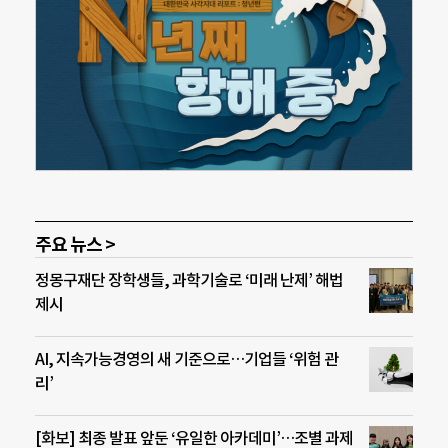
주요 뉴스 >
정몽구재단 장학생들, 과학기술로 ‘미래 난제’ 해법
제시
AI, 지속가능경영의 새 기준으로…기업들 ‘위험 관
리’
[화보] 최종 발표 앞둔 ‘유일한 아카데미’…조별 과제