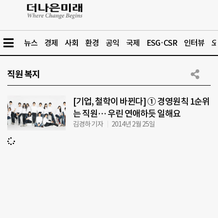
뉴스
경제
사회
환경
공익
국제
ESG·CSR
인터뷰
오
직원 복지
[기업, 철학이 바뀐다] ① 경영원칙 1순위
는 직원… 우린 연애하듯 일해요
김경하 기자
2014년 2월 25일