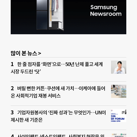
많이 본 뉴스 >
한 줄 점자를 ‘화면’으로…50년 난제 풀고 세계
시장 두드린 ‘닷’
버릴 뻔한 커튼·쿠션에 새 가치…이케아에 들어
온 사회적기업 재봉 서비스
기업자원봉사의 ‘진짜 성과’는 무엇인가…UN이
제시한 새 기준은
사이임팩트-넥스트임팩트, 사회복지 현장을 위