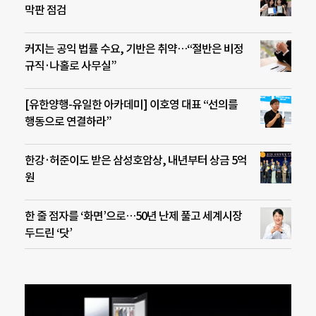
막판 점검
커지는 공익 법률 수요, 기반은 취약…“절반은 비정
규직·나홀로 사무실”
[유한양행-유일한 아카데미] 이호영 대표 “선의를
행동으로 연결하라”
한강·허준이도 받은 삼성호암상, 내년부터 상금 5억
원
한 줄 점자를 ‘화면’으로…50년 난제 풀고 세계시장
두드린 ‘닷’