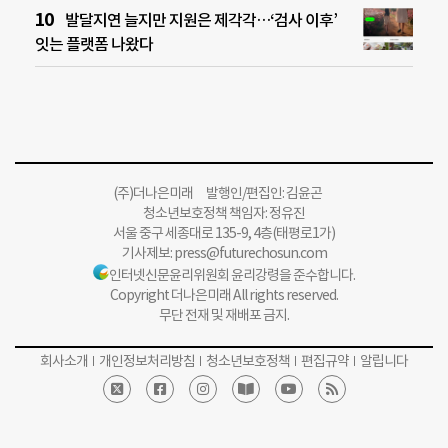
발달지연 늘지만 지원은 제각각…‘검사 이후’
잇는 플랫폼 나왔다
(주)더나은미래 발행인/편집인: 김윤곤
청소년보호정책 책임자: 정유진
서울 중구 세종대로 135-9, 4층(태평로1가)
기사제보:
press@futurechosun.com
인터넷신문윤리위원회 윤리강령을 준수합니다.
Copyright 더나은미래 All rights reserved.
무단 전재 및 재배포 금지.
회사소개
개인정보처리방침
청소년보호정책
편집규약
알립니다