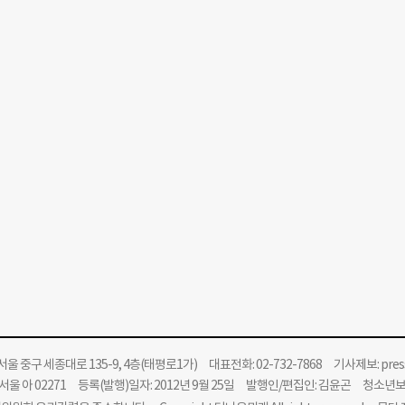
울 중구 세종대로 135-9, 4층(태평로1가) 대표전화: 02-732-7868 기사제보:
pre
울 아 02271 등록(발행)일자: 2012년 9월 25일 발행인/편집인: 김윤곤 청소년