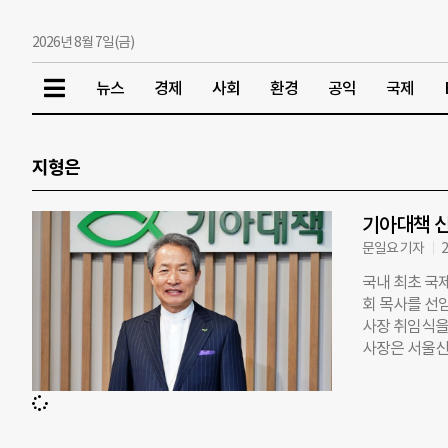
2026년 8월 7일(금)
뉴스
경제
사회
환경
공익
국제
지형은
기아대책 신
문일요 기자
2
국내 최초 국
회 목사를 선
사장 취임식을
사장은 서울신
받았다. 국민일
신임 이사장은 
벌 긴급 식량 
회 차원에서 기