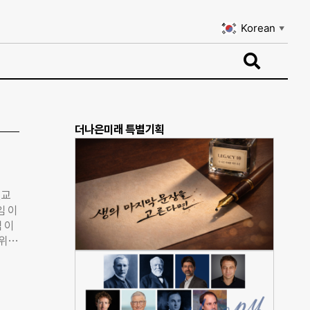
Korean
▼
Korean
▼
더나은미래 특별기획
결교
임 이
 이
학위를
. 지
 글로
 교
극 참