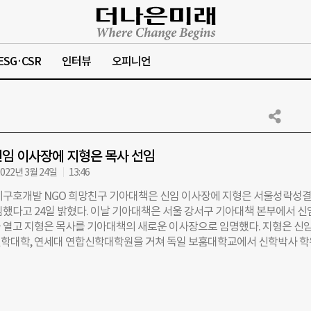
ESG·CSR
인터뷰
오피니언
임 이사장에 지형은 목사 선임
022년 3월 24일
13:46
제구호개발 NGO 희망친구 기아대책은 신임 이사장에 지형은 서울성락성
임했다고 24일 밝혔다. 이날 기아대책은 서울 강서구 기아대책 본부에서 신
 열고 지형은 목사를 기아대책의 새로운 이사장으로 임명했다. 지형은 신임
학대학, 연세대 연합신학대학원을 거쳐 독일 보훔대학교에서 신학박사 
보 종교부장과 논설위원, 남북나눔 이사장, 한국IFCJ 이사장 등을 역임했다
지난 1995년부터 후원자로 기아대책과 연을 맺었다. 2011년 기아대책의
지원 ‘스탑헝거(Stop Hunger)’ 캠페인에 참여해 식량키트 제작을 지원했고,
아대책 후원 아동 500여 명과 결연을 하는 등 국내외 소외계층 지원에 적