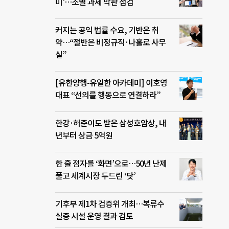
미’…조별 과제 막판 점검
커지는 공익 법률 수요, 기반은 취
약…“절반은 비정규직·나홀로 사무
실”
[유한양행-유일한 아카데미] 이호영
대표 “선의를 행동으로 연결하라”
한강·허준이도 받은 삼성호암상, 내
년부터 상금 5억원
한 줄 점자를 ‘화면’으로…50년 난제
풀고 세계시장 두드린 ‘닷’
기후부 제1차 검증위 개최…복류수
실증 시설 운영 결과 검토