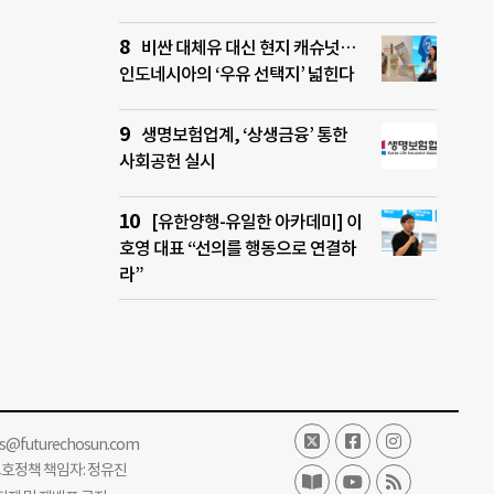
비싼 대체유 대신 현지 캐슈넛…
인도네시아의 ‘우유 선택지’ 넓힌다
생명보험업계, ‘상생금융’ 통한
사회공헌 실시
[유한양행-유일한 아카데미] 이
호영 대표 “선의를 행동으로 연결하
라”
ss@futurechosun.com
보호정책 책임자: 정유진