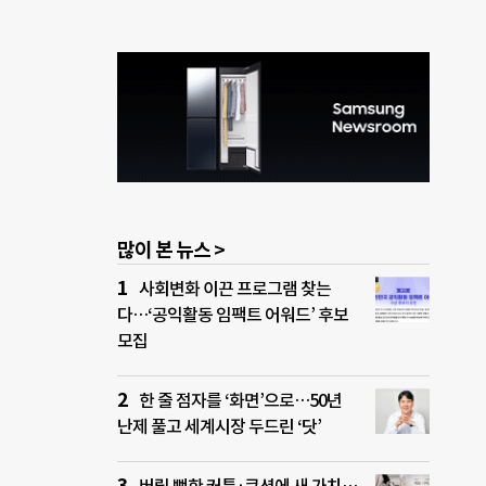
많이 본 뉴스 >
사회변화 이끈 프로그램 찾는
다…‘공익활동 임팩트 어워드’ 후보
모집
한 줄 점자를 ‘화면’으로…50년
난제 풀고 세계시장 두드린 ‘닷’