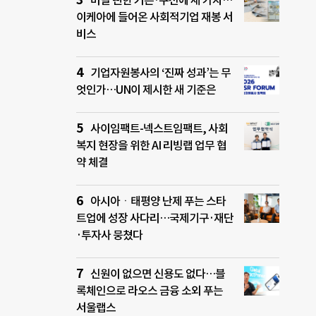
버릴 뻔한 커튼·쿠션에 새 가치…
이케아에 들어온 사회적기업 재봉 서
비스
기업자원봉사의 ‘진짜 성과’는 무
엇인가…UN이 제시한 새 기준은
사이임팩트-넥스트임팩트, 사회
복지 현장을 위한 AI 리빙랩 업무 협
약 체결
아시아ㆍ태평양 난제 푸는 스타
트업에 성장 사다리…국제기구·재단
·투자사 뭉쳤다
신원이 없으면 신용도 없다…블
록체인으로 라오스 금융 소외 푸는
서울랩스