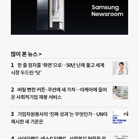
많이 본 뉴스 >
한 줄 점자를 ‘화면’으로…50년 난제 풀고 세계
시장 두드린 ‘닷’
버릴 뻔한 커튼·쿠션에 새 가치…이케아에 들어
온 사회적기업 재봉 서비스
기업자원봉사의 ‘진짜 성과’는 무엇인가…UN이
제시한 새 기준은
사이임팩트-넥스트임팩트, 사회복지 현장을 위