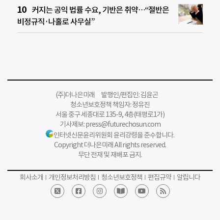
커지는 공익 법률 수요, 기반은 취약…“절반은
비정규직·나홀로 사무실”
(주)더나은미래 발행인/편집인: 김윤곤
청소년보호정책 책임자: 정유진
서울 중구 세종대로 135-9, 4층(태평로1가)
기사제보:
press@futurechosun.com
인터넷신문윤리위원회 윤리강령을 준수합니다.
Copyright 더나은미래 All rights reserved.
무단 전재 및 재배포 금지.
회사소개
개인정보처리방침
청소년보호정책
편집규약
알립니다