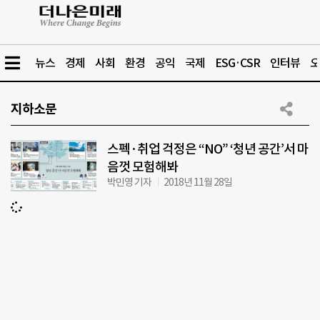
뉴스
경제
사회
환경
공익
국제
ESG·CSR
인터뷰
오
지하소문
스펙·취업 걱정은 “NO” ‘청년 공간’서 마
음껏 모험해봐
박민영 기자
2018년 11월 28일