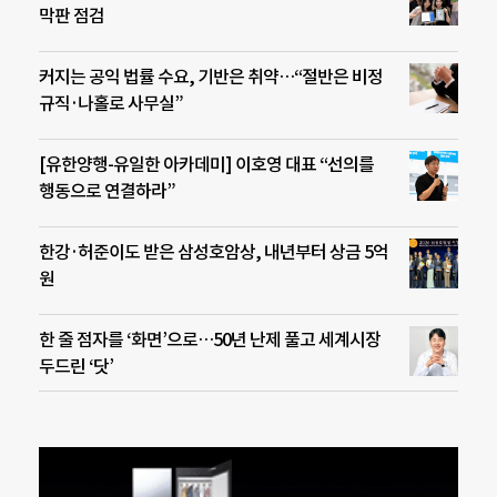
막판 점검
커지는 공익 법률 수요, 기반은 취약…“절반은 비정
규직·나홀로 사무실”
[유한양행-유일한 아카데미] 이호영 대표 “선의를
행동으로 연결하라”
한강·허준이도 받은 삼성호암상, 내년부터 상금 5억
원
한 줄 점자를 ‘화면’으로…50년 난제 풀고 세계시장
두드린 ‘닷’