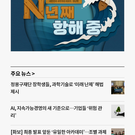
주요 뉴스 >
정몽구재단 장학생들, 과학기술로 ‘미래 난제’ 해법
제시
AI, 지속가능경영의 새 기준으로…기업들 ‘위험 관
리’
[화보] 최종 발표 앞둔 ‘유일한 아카데미’…조별 과제