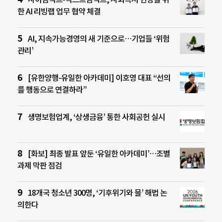
한 AI 리빙랩 업무 협약 체결
AI, 지속가능경영의 새 기준으로…기업들 ‘위험
관리’
[유한양행-유일한 아카데미] 이호영 대표 “선의
를 행동으로 연결하라”
생명보험업계, ‘상생금융’ 통한 사회공헌 실시
[화보] 최종 발표 앞둔 ‘유일한 아카데미’…조별
과제 막판 점검
18개국 청소년 300명, ‘기후위기와 물’ 해법 논
의한다