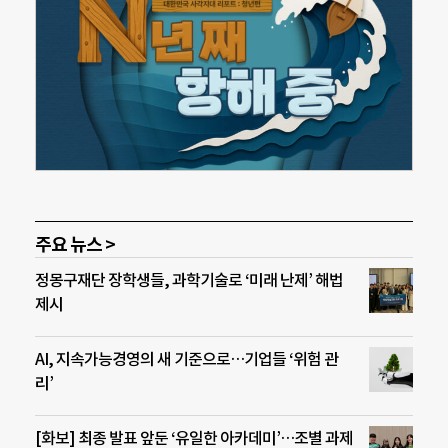
주요 뉴스 >
정몽구재단 장학생들, 과학기술로 ‘미래 난제’ 해법
제시
AI, 지속가능경영의 새 기준으로…기업들 ‘위험 관
리’
[화보] 최종 발표 앞둔 ‘유일한 아카데미’…조별 과제