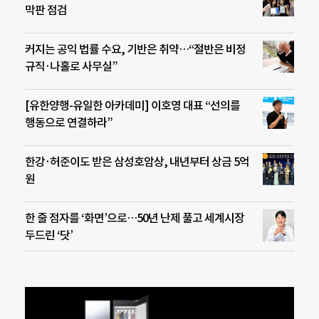
막판 점검
커지는 공익 법률 수요, 기반은 취약…“절반은 비정
규직·나홀로 사무실”
[유한양행-유일한 아카데미] 이호영 대표 “선의를
행동으로 연결하라”
한강·허준이도 받은 삼성호암상, 내년부터 상금 5억
원
한 줄 점자를 ‘화면’으로…50년 난제 풀고 세계시장
두드린 ‘닷’