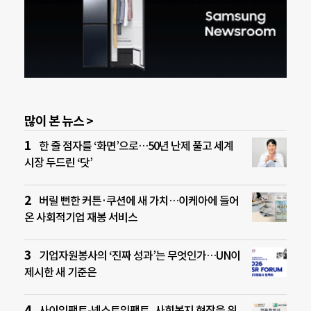
많이 본 뉴스 >
한 줄 점자를 ‘화면’으로…50년 난제 풀고 세계
시장 두드린 ‘닷’
버릴 뻔한 커튼·쿠션에 새 가치…이케아에 들어
온 사회적기업 재봉 서비스
기업자원봉사의 ‘진짜 성과’는 무엇인가…UN이
제시한 새 기준은
사이임팩트-넥스트임팩트, 사회복지 현장을 위