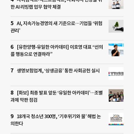
한 AI 리빙랩 업무 협약 체결
AI, 지속가능경영의 새 기준으로…기업들 ‘위험
관리’
[유한양행-유일한 아카데미] 이호영 대표 “선의
를 행동으로 연결하라”
생명보험업계, ‘상생금융’ 통한 사회공헌 실시
[화보] 최종 발표 앞둔 ‘유일한 아카데미’…조별
과제 막판 점검
18개국 청소년 300명, ‘기후위기와 물’ 해법 논
의한다