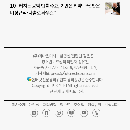
커지는 공익 법률 수요, 기반은 취약…“절반은
비정규직·나홀로 사무실”
(주)더나은미래 발행인/편집인: 김윤곤
청소년보호정책 책임자: 정유진
서울 중구 세종대로 135-9, 4층(태평로1가)
기사제보:
press@futurechosun.com
인터넷신문윤리위원회 윤리강령을 준수합니다.
Copyright 더나은미래 All rights reserved.
무단 전재 및 재배포 금지.
회사소개
개인정보처리방침
청소년보호정책
편집규약
알립니다