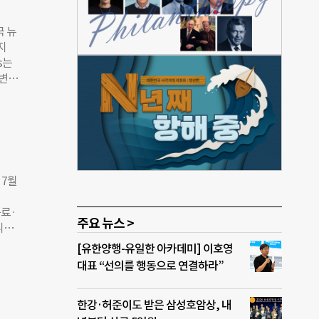
 소
와 같
국 뉴
파이
지
면,
s는
어
후변화
라민
2월
무하
 인에
으로
인으로
이러
 고동
다.
 대
사용
 7월
변화
g
음료·
또 애
주요 뉴스 >
니레
자가
공유
[유한양행-유일한 아카데미] 이호영
지원
계자는
대표 “선의를 행동으로 연결하라”
마트폰
이라
셜 액
인은
한강·허준이도 받은 삼성호암상, 내
MG