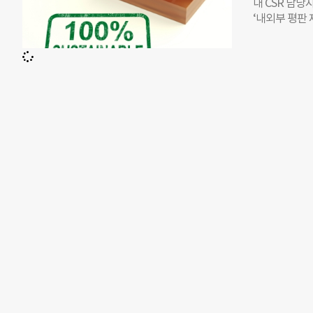
는 하지원 에
내 CSR 담당자
농가에서도 전
로벌 시각으로
‘내외부 평판 
생제는 치료 
도출하는 특별
13.3%에 불
다. 그 결과
자는 한 명도 
시작했습니다.
많았고, 윤리경
돌아왔습니다.
하고 있는 이슈
무엇일까요? 
SDGs란 지난
퇴치하기 위해 
후체제(파리 협정
‘윤리경영 고도
당자 및 외부 
감축 노력’을 
기업 실무자들의
84.4%로 가장
기업들 사이에서
선 모르는 담
는 기업의 지