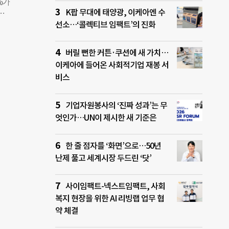
에 글
%가
 항
결법을
K팝 무대에 태양광, 이케아엔 수
습니
 응답
선소…‘콜렉티브 임팩트’의 진화
먹이기
 가장
되어
 주목
버릴 뻔한 커튼·쿠션에 새 가치…
유가
이케아에 들어온 사회적기업 재봉 서
빈곤을
비스
‘신기
)’,
 담
기업자원봉사의 ‘진짜 성과’는 무
가스
엇인가…UN이 제시한 새 기준은
드별로
자가
한 줄 점자를 ‘화면’으로…50년
글로벌
난제 풀고 세계시장 두드린 ‘닷’
 대해
보다
사이임팩트-넥스트임팩트, 사회
복지 현장을 위한 AI 리빙랩 업무 협
약 체결