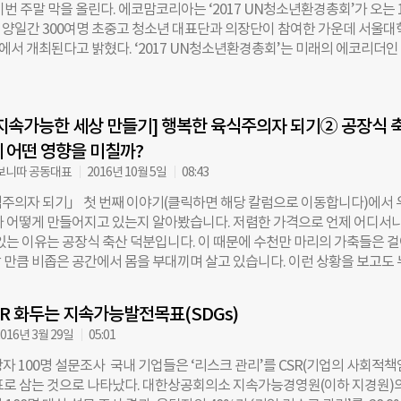
번 주말 막을 올린다. 에코맘코리아는 ‘2017 UN청소년환경총회’가 오는 
융 서비스 제공을 지원하고 있다. 1995년에 설립된 이래 ▲(90년대 중후반
2일 양일간 300여명 초중고 청소년 대표단과 의장단이 참여한 가운데 서울
통한 소액대출 ▲(2000년대 중반) 상업은행과의 파트너십을 통한 저축, 
서 개최된다고 밝혔다. ‘2017 UN청소년환경총회’는 미래의 에코리더인
접근성 제고 ▲(2010년대 초~현재) 디지털 기술 접목을 통해 빈곤층의 
년의 눈으로 글로벌 지구환경 위기를 해결하기 위한 실천적 대안을 도출
제고해 왔다. KOICA는 올해부터 CGAP와 협업해 농촌지역, 도시 및 해외
환경단체 에코맘코리아, 유엔환경계획(UN Environment, UNEP), 유엔
 등 제도권 금융 서비스에 소외된 취약계층이 많은 아시아 지역을 시작으로
UNA)이 주최하고 환경부, 외교부, LG생활건강, 주한미국대사관, 주한유
을 시작할 예정이다. 한 예로, 케냐의 ‘엠페사(M-Pesa)’는 케냐 현지 통
지속가능한 세상 만들기] 행복한 육식주의자 되기② 공장식 
총 등이 후원한다. 이번 총회에 참가할 청소년 대표단은 지난 9월, ‘기후
대전화 기반의 결제 시스템으로, CGAP에서 지원하기도 했다. 엠페사 가입 
에 대한 1000자 에세이 등 전형을 거쳐 선발됐다. 올해 총회의 공식 의제는
 어떤 영향을 미칠까?
사용하는 휴대전화와 은행계좌를 연계해 상점에서 물건을 구매하고, 자녀 
가능 발전‘. 이는 현 세대 지속가능성에 가장 큰 위협이 되고 있는 기후변화
보니따 공동대표
2016년 10월 5일
08:43
 거래처에 대금을 지불할 수 있다. 엠페사의 2017년
지속가능한 발전을 이끌기 위해 선정되었다. 총회는 UN 지속가능발전목표(U
주의자 되기」 첫 번째 이야기(클릭하면 해당 칼럼으로 이동합니다)에서 
주요 6개 목표를 선정, 6개 위원회로 나눠 운영된다. 6개 위원회는 주제별로 
가 어떻게 만들어지고 있는지 알아봤습니다. 저렴한 가격으로 언제 어디서나
 ▲물순환 위원회 ▲에너지 위원회 ▲지속가능한 도시 위원회 ▲육지생
 있는 이유는 공장식 축산 덕분입니다. 이 때문에 수천만 마리의 가축들은 
 건강 위원회로 구성된다. UN SDGs는 2016년부터 2030년까지 시행되
 만큼 비좁은 공간에서 몸을 부대끼며 살고 있습니다. 이런 상황을 보고도
의 최대 공동목표 17개를 말한다. UN청소년환경총회의 모든 절차는 실제 
 위해서라면 어쩔 수 없는 일이다’라고 주장할지도 모릅니다. 그렇다면 공장
로 진행된다. 사전에 국가별 자료 학습을 비롯해 개회식, 본회의 및 위원회
게 이로움만 가져다 주고 있을까요? 두 번째 이야기에서는 공장식 축산이
작성, 상정, 채택, 마지막 폐회식까지 UN 공보국의 가이드라인에 기초한다.
CSR 화두는 지속가능발전목표(SDGs)
향을 미치는지 알아보겠습니다. 몸집만한 우리에 갇혀 있어 하루 종일 할 수
계자들도 참여할 예정이다. UNEP 본부의 환경교육을 총괄담당하는 모니카 G
016년 3월 29일
05:01
있거나 앉아 있는 일뿐이라는 것은 어떤 의미일까요? 운동을 하지 못하니 
a G. Macdevette) 환경정책이행국장이 방한해 총회 오프닝 스피치를 열며,
지고, 질병에 취약할 수밖에 없다는 뜻입니다. 다시 말해, 우리 안에 있는 
ichael Reiterer) 주한 유럽연합 대표부 대사도 참여한다. 참여 청소년들
당자 100명 설문조사 국내 기업들은 ‘리스크 관리’를 CSR(기업의 사회적책
 병에 걸리면 다른 동물에까지 쉽게 전염 될 수 있다는 것입니다. 조류 독감
 총회의 분위기도 경험해볼 수 있는 기회다. UN청소년환경총회를 주최, 진
표로 삼는 것으로 나타났다. 대한상공회의소 지속가능경영원(이하 지경원)
돌 때마다 수백만 마리의 가축이 목숨을 잃는 이유, 바로 여기에 있습니다. 