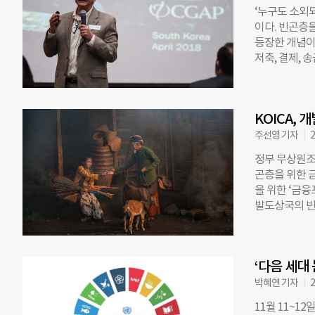
와 함께 6개 
‘누구도 소외되지
산업계에서 S
이다. 빈곤층
기업들이 각 S
등장한 개념이 ‘
한국협회는 S
저축, 결제, 
안내서인 ‘SD
한 영역이다. 금
군과 관련된 모
행에서 계좌를
계은행 자료에 
KOICA,
개발도상국의 
자는 전 세계적
주선영 기자
2
어떤 논의가 이
정부 무상원조
층을 위한 금융자문
곤층을 위한 
포용’ 세미나를
을 위한 ‘금융포
포용 분야에서
발도상국의 빈
통한 소액대출
에서, 이들의
접근성 제고(2
회원국 성인의
∼현재) 등의
정도인 54%
제개발부(DFI
‘다음 세대
자 하는 17개 지
같은 민간기관
‘금융포용’이
박혜연 기자
2
35개의 파트
와 협약을 맺
상국 맥락에서
11월 11~1
츠재단, 영국