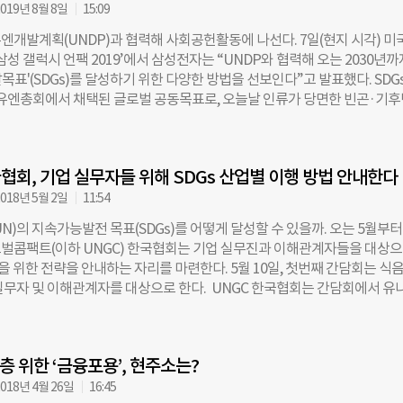
전 노벨 평화상의 주인공은 방글라데시의 한 ‘은행’이었다. 경제적 취약계층에
019년 8월 8일
15:09
을 무담보로 빌려줘 ‘빈민의 은행’이라고 불리었던 ‘그라민 은행’이다. 이
엔개발계획(UNDP)과 협력해 사회공헌활동에 나선다. 7일(현지 시각) 미
한 소액 금융을 ‘마이크로파이낸스(Microfinance)’라 부른다. 마이크로
삼성 갤럭시 언팩 2019’에서 삼성전자는 “UNDP와 협력해 오는 2030년까
 사람이 그라민 은행의 설립자인 무함마드 유누스(Muhammad Yunus)라
표'(SDGs)를 달성하기 위한 다양한 방법을 선보인다”고 발표했다. SDG
화한 사람은 따로 있다. 바로 2007년 인도에서 ‘그라민 캐피탈’을 만들
년 유엔총회에서 채택된 글로벌 공동목표로, 오늘날 인류가 당면한 빈곤·기
을 이끈 로이스턴 브라간자(Royston Braganza)다. 그라민 캐피탈은 그
개 의제로 구성됐다. 이날 삼성전자와 UNDP가 협력하기로 한 협력은 올해 
인도로 가져온 금융 자문사다. 로이스턴은 인도 씨티은행에서 8년 넘게 근
한 새로운 사회공헌 비전인 ‘함께 가요 미래로! Enabling People'(이하
 기업 금융 업무를 담당하고, 유럽 최대 금융기업인 HSBC에서 수석 부사장
와 맞닿아 있다. 인에이블링 피플은 전 세계 청소년들이 역량을 갖춘 사회
기업(SME) 사업을 총괄하는 등 글로벌 금융사에서 경험을 쌓았다. 그는 
협회, 기업 실무자들 위해 SDGs 산업별 이행 방법 안내한다
록 지원하는 것이 목표로, SDGs의 네 번째 목표인 교육 부문에 해당한다.
대로 ‘그라민 캐피탈’에서 마이크로파이낸스를 ‘대중화’하는 방법을 고심했
IM부문장(사장)은 “삼성전자는 전 지구적으로 긴급히 해결해야 할 문제들에
018년 5월 2일
11:54
에는 하루 2달러 이하로 생계를
 잠재적 기술력을 보유하고 있다”며 “UNDP와의 이번 협력을 통해 갤럭시 
N)의 지속가능발전 목표(SDGs)를 어떻게 달성할 수 있을까. 오는 5월부터
가능개발목표를 효과적으로 이해하고 달성해가도록 지원함으로써 세상을 
벌콤팩트(이하 UNGC) 한국협회는 기업 실무진과 이해관계자들을 대상으
말했다. 이번 협력에 따라 갤럭시 사용자들은 ‘삼성 글로벌 목표(Samsun
성을 위한 전략을 안내하는 자리를 마련한다. 5월 10일, 첫번째 간담회는 식
als)’ 애플리케이션을 이용해 17개 SDGs에 대한 이해도를 높일 수 있게 된다. 
실무자 및 이해관계자를 대상으로 한다. UNGC 한국협회는 간담회에서 유
 UNDP에 직접 기부를 할 수 있다. 이와 별도로 삼성전자는 갤럭시 사용
, 네슬레 등 글로벌 우수 이행 사례와 전략을 소개하고 참가 기업의 사례를 
내 배너 광고를 확인할 때마다 발생하는 광고 수익이 사용자의 특정 목표 
 식음료, 소비재, 제조업 등 3개 분야별로 진행된다. UNGC 한국협회 관
도록 할 예정이다. 삼성전자와 UNDP는 갤럭시 노트10 스페셜 에디션 스
에는 제조업 분야와 헬스케어 및 생명과학 산업군의 간담회가 마련될 예정”
 충전기를 출시하고, 그 수익금의 일부를 UNDP에 지원하기로 했다. 스페
 위한 ‘금융포용’, 현주소는?
DGs 산업별 이행가이드 ‘식음료·소비재’ 간담회 참가 신청 및 상세 정보 확
 말 한국과 미국에서 각각 출시될 예정이다. [문일요 더나은미래 기자
지에서 할 수 있다. 한편, 지난 2016년 UNGC는 글로벌 컨설팅 기업인 KP
018년 4월 26일
16:45
n.com] – Copyrights ⓒ 더나은미래