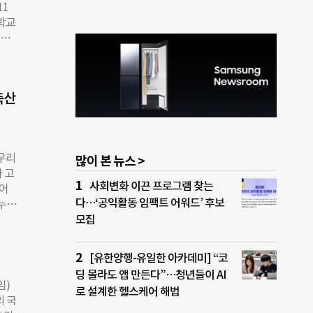
11
) 소
대학교
보험
 청
금융서
하는
 이주
협회
 금융
럽연합
신사가
축산
변화와
고객
 ’기
교육
 문
N
우리
많이 본 뉴스 >
▲해양
 고
태계
사회변화 이끈 프로그램 찾는
걸어
는 유
다…‘공익활동 임팩트 어워드’ 후보
 누군
UN
식
모집
 공식
 우리
 총회
 있는
. 맷
[유한양행-유일한 아카데미] “코
당연히
 마이
딩 몰라도 앱 만든다”…청년들이 AI
가축
에게
임)
로 설계한 헬스케어 해법
, 구
행하
의 국
물론