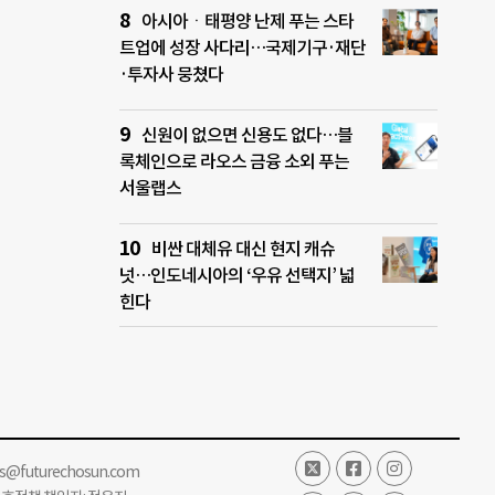
아시아ㆍ태평양 난제 푸는 스타
트업에 성장 사다리…국제기구·재단
·투자사 뭉쳤다
신원이 없으면 신용도 없다…블
록체인으로 라오스 금융 소외 푸는
서울랩스
비싼 대체유 대신 현지 캐슈
넛…인도네시아의 ‘우유 선택지’ 넓
힌다
ss@futurechosun.com