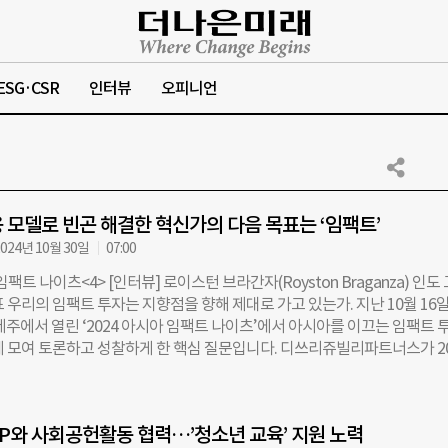
ESG·CSR
인터뷰
오피니언
 모델로 빈곤 해결한 혁신가의 다음 목표는 ‘임팩트’
024년 10월 30일
07:00
임팩트 나이츠<4> [인터뷰] 로이스턴 브라간자(Royston Braganza) 인도
 우리의 임팩트 투자는 지향점을 향해 제대로 가고 있는가. 지난 10월 16
제주에서 열린 ‘2024 아시아 임팩트 나이츠’에서 아시아를 이끄는 임팩트 
에 모여 토론하고 성찰하게 한 핵심 질문입니다. 디쓰리쥬빌리파트너스가 20
‘아시아 임팩트 나이츠’는 임팩트 투자 기관, 자산가, 패밀리 오피스, 재단,
자뿐만 아니라 기업가도 함께 모여 임팩트 투자의 글로벌 트렌드를 짚고, 향
 대표적인 임팩트 투자 포럼입니다. 미디어 파트너로 협력한 ‘더나은미래’
DP와 사회공헌활동 협력…’청소년 교육’ 지원 노력
여한 주요 연사 인터뷰를 비롯해 현장의 핵심 장면을 기사로 연재합니다. /