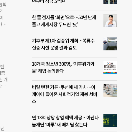
 각
년부터 상금 5억원
 원칙
세계의
롭게
GC
한 줄 점자를 ‘화면’으로…50년 난제
층이
전략
분야의
풀고 세계시장 두드린 ‘닷’
산업
 은
제 세
기후부 제1차 검증위 개최…복류수
그러나
실증 시설 운영 결과 검토
 숫
까.
빈곤
18개국 청소년 300명, ‘기후위기와
‘빈
 ‘금융
물’ 해법 논의한다
계층
금융
란 개
관을
상황
버릴 뻔한 커튼·쿠션에 새 가치…이
비스
CD
케아에 들어온 사회적기업 재봉 서비
초반
절반
스
의 국
하고
재단
표에
 총
연 13억 상당 창업 혜택 제공…아산나
코이카
발도
눔재단 ‘마루’ 새 배치팀 찾는다
다게이
소년
득층에