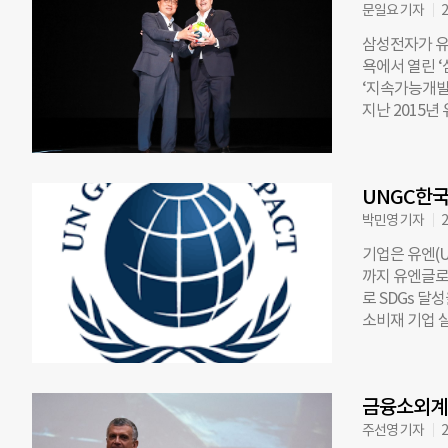
자 주 18년 
문일요 기자
2
규모 사업 자금
삼성전자가 유
은 빈곤층을 위
욕에서 열린 ‘
낸스의 문을 연
‘지속가능개발목
소액금융을 대중
지난 2015
CEO로서 조직
·교육 등 17
은행 모델을 
삼성전자가 발표
며 소비자 및
이블링 피플)
재직하며 중소
UNGC한국
성장할 수 있도
한 경력을 토
진 삼성전자 
박민영 기자
2
2007년 인도
응할 수 있는
기업은 유엔(U
자들이 지속
까지 유엔글로
시켜가겠다”고 
로 SDGs 달
Global Go
소비재 기업 
플리케이션으로
버, 코카콜라
애플리케이션 
한다. 간담회는
에 쓰일 수 있
“6월과 7월
케이스와 무선
금융소외계층
고 밝혔다. S
세서리는 이달
UNGC 홈페이
주선영 기자
2
ilyo@chosu