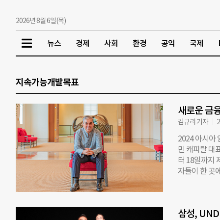
2026년 8월 6일(목)
뉴스
경제
사회
환경
공익
국제
지속가능개발목표
새로운 금융
김규리 기자
2
2024 아시아 
민 캐피탈 대표
터 18일까지 
자들이 한 곳
년부터 개최한 
기관 등 투자
망을 토론하는
삼성, UN
번 포럼에 참