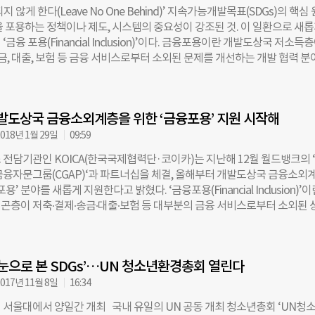
분야의 ‘SDGs 산업별 매트릭스’를 공동 발간했다. SDGs 산업별 매트릭스는
 않게 한다(Leave No One Behind)’ 지속가능개발목표(SDGs)의 핵심
DGs와 연계해 이행하고 있는 행동사례 및 아이디어들을 모은 보고서다. 
을 포용하는 정책이나 제도, 시스템의 중요성이 강조된 것. 이 일환으로 새
DGs 목표에 대해 논의한 사항과 비즈니스 기회, 대응 사례들이 담겼다. UN
금융 포용(Financial Inclusion)’이다. 금융포용이란 개발도상국 저소득
DGs 산업별 매트릭스를 바탕으로 한국에 맞춤화된 산업 군별 SDGs 이행 
송금, 대출, 보험 등 금융 서비스로부터 소외된 문제를 개선하는 개발 협력 
Gs 산업별 이행 가이드: 식음료·소비재 편’을 발간했다. 안내서에는 해당 
융포용의 반댓말은 금융소외(Financial Exclusion). 대부분의 사람들에게
범 이행 사례, 이니셔티브 및 협력 플랫폼 등이 소개돼 있다.
 개설하는 건 너무 당연하지만 개발도상국의 경우엔 그렇지 않기 때문. 실
따르면, OECD 국가의 경우 성인의 94%가 은행계좌를 보유하고 있다. 
 개발도상국 금융소외계층을 위한 ‘금융포용’ 지원 시작해
경우 성인의 54%만이 은행 계좌를 보유하고 있다. 은행계좌가 없는 이들의
으로 대략 20억명으로 추산된다. ‘금융포용’과 관련한 전 세계 동향은 어떨
018년 1월 29일
09:59
뤄지고 있을까. 지난 19일, 코이카(KOICA·한국국제개발협력단)에서는 ‘
 전담기관인 KOICA(한국국제협력단·코이카)는 지난해 12월 월드뱅크의 
그룹(이하 CGAP, Consultative Group to Assist the Poor)’과 함께
금융자문그룹(CGAP)‘과 파트너십을 체결, 올해부터 개발도상국 금융소외
 개최했다. CGAP는 세계은행 산하 ‘빈곤층을 위한 금융자문 그룹’으로, 
용’ 분야를 새롭게 지원한다고 밝혔다. ‘금융포용(Financial Inclusion)’이
의 국제기구 및 국가, 기관 연합체다. 1995년에 설립된 뒤 ▲소액금융기
곤층이 저축∙결제∙송금∙대출∙보험 등 대부분의 금융 서비스로부터 소외된 
(1990년대 후반) ▲상업은행과의 파트너십을 통한 저축, 보험 등 금융서
 금융 접근성을 높이는 개발협력분야의 한 영역이다. 세계은행에 따르면, OE
000년대 중반) ▲디지털 기술 접목 금융서비스의 접근성 제고(2010년대 
 94%가 은행계좌를 보유하고 있는 반면, 개발도상국의 경우 세계 평균치 
 사업을 펼치며, 금융포용 분야에서의 정책적 논의를 이끌어왔다. 현재 영국
만이 은행계좌를 가지고 있는 것으로 나타났다. UN에서 2030년까지 달성
D), 영국의 JICA같은 정부기관이나, 빌&멀린다 게이츠 재단, 메트라이프
 눈으로 본 SDGs’…UN 청소년환경총회 열린다
속가능한개발목표(Sustainable Development Goals, SDGs) 중 7개 목
 외에도 유럽연합 집행위원회, UNDP(유엔개발계획) 같은 다국적 기관 등
 관련됐을 만큼, 금융포용은 개발도상국 발전에 중요한 부분이다. 지난해 
017년 11월 8일
16:34
너기관을 두고 있으며, 코이카에서도 지난해 11월 파트너십을 체결했다. 개
은 CGAP는 금융포용 분야를 선도하는 원조기관들의 연합체로, 빌앤멜린
 금융의 역할 및
2일 서울대에서 양일간 개최 국내 유일의 UN 공동 개최 청소년총회 ‘UN청
 정부 원조기관 DFID 등과 함께 디지털 기술과 금융을 접목해 개도국 저소