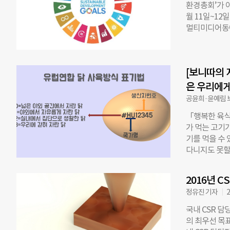
환경총회’가 이
게 최적화된 금
월 11일~1
액금융기관을 
멀티미디어동에
등 금융서비스 
소년들이 청소
비스 접근성을 
프로그램이다. 
노동자, 여성
세계연맹(WF
포용 분야 지원
[보니따의 
대표부, 한국과
운영 중인 휴
지속가능 발전’
은 우리에게
들은 자신이 
후변화와 지속
공윤희·윤예림 
비를 이체하고,
제를 해결, 
「행복한 육식
SDGs) 중 
가 먹는 고기
생태계 위원회
기를 먹을 수
위원회 ▲환경과
다니지도 못할
엔과 국제사회
가는 ‘인간을
총회의 방식대
축산은 우리에
회의, 결의안 
2016년 
에게 어떤 영
에는 UN 관
정유진 기자
2
일이라곤 서 
데벳(Monik
면역력이 떨어
클 라이터러(M
국내 CSR 담
중 한 마리라도
는 실제 유엔
의 최우선 목
제역이 한 번 