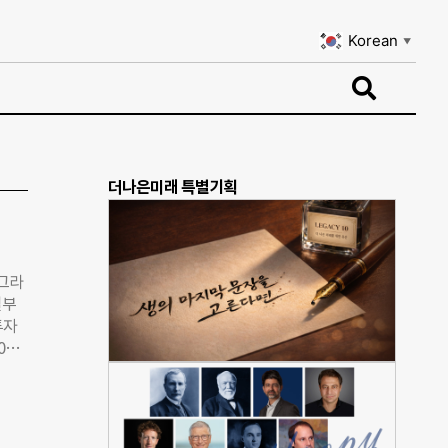
Korean
▼
Korean
▼
더나은미래 특별기획
 그라
일부
투자
16
 금융
후 전
는 이
편집