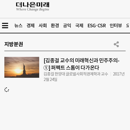
뉴스
경제
사회
환경
공익
국제
ESG·CSR
인터뷰
오
지방분권
[김종걸 교수의 미래혁신과 민주주의-
①] 퍼펙트 스톰이 다가온다
김종걸 한양대 글로벌사회적경제학과 교수
2017년
2월 24일