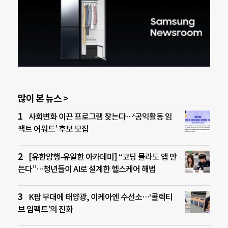
많이 본 뉴스 >
사회변화 이끈 프로그램 찾는다…‘공익활동 임
팩트 어워드’ 후보 모집
[유한양행-유일한 아카데미] “코딩 몰라도 앱 만
든다”…청년들이 AI로 설계한 헬스케어 해법
K팝 무대에 태양광, 이케아엔 수선소…‘콜렉티
브 임팩트’의 진화