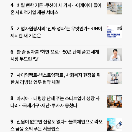
버릴 뻔한 커튼·쿠션에 새 가치…이케아에 들어
온 사회적기업 재봉 서비스
기업자원봉사의 ‘진짜 성과’는 무엇인가…UN이
제시한 새 기준은
한 줄 점자를 ‘화면’으로…50년 난제 풀고 세계
시장 두드린 ‘닷’
사이임팩트-넥스트임팩트, 사회복지 현장을 위
한 AI 리빙랩 업무 협약 체결
아시아ㆍ태평양 난제 푸는 스타트업에 성장 사
다리…국제기구·재단·투자사 뭉쳤다
신원이 없으면 신용도 없다…블록체인으로 라오
스 금융 소외 푸는 서울랩스