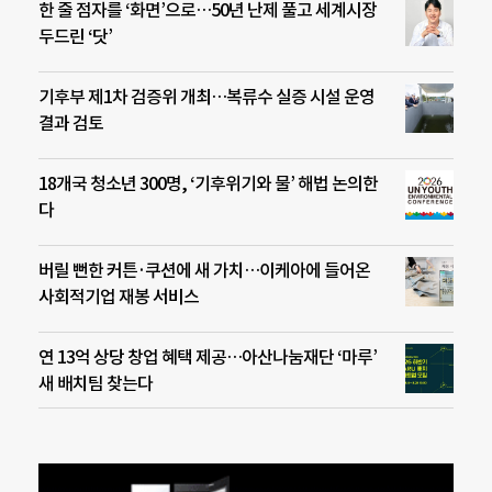
한 줄 점자를 ‘화면’으로…50년 난제 풀고 세계시장
두드린 ‘닷’
기후부 제1차 검증위 개최…복류수 실증 시설 운영
결과 검토
18개국 청소년 300명, ‘기후위기와 물’ 해법 논의한
다
버릴 뻔한 커튼·쿠션에 새 가치…이케아에 들어온
사회적기업 재봉 서비스
연 13억 상당 창업 혜택 제공…아산나눔재단 ‘마루’
새 배치팀 찾는다