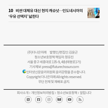
비싼 대체유 대신 현지 캐슈넛…인도네시아의
‘우유 선택지’ 넓힌다
(주)더나은미래 발행인/편집인: 김윤곤
청소년보호정책 책임자: 정유진
서울 중구 세종대로 135-9, 4층(태평로1가)
기사제보:
press@futurechosun.com
인터넷신문윤리위원회 윤리강령을 준수합니다.
Copyright 더나은미래 All rights reserved.
무단 전재 및 재배포 금지.
회사소개
개인정보처리방침
청소년보호정책
알립니다