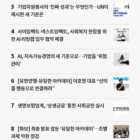
기업자원봉사의 ‘진짜 성과’는 무엇인가…UN이
제시한 새 기준은
사이임팩트-넥스트임팩트, 사회복지 현장을 위
한 AI 리빙랩 업무 협약 체결
AI, 지속가능경영의 새 기준으로…기업들 ‘위험
관리’
[유한양행-유일한 아카데미] 이호영 대표 “선의
를 행동으로 연결하라”
생명보험업계, ‘상생금융’ 통한 사회공헌 실시
[화보] 최종 발표 앞둔 ‘유일한 아카데미’…조별
과제 막판 점검