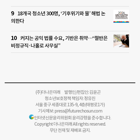
18개국 청소년 300명, ‘기후위기와 물’ 해법 논
의한다
커지는 공익 법률 수요, 기반은 취약…“절반은
비정규직·나홀로 사무실”
(주)더나은미래 발행인/편집인: 김윤곤
청소년보호정책 책임자: 정유진
서울 중구 세종대로 135-9, 4층(태평로1가)
기사제보:
press@futurechosun.com
인터넷신문윤리위원회 윤리강령을 준수합니다.
Copyright 더나은미래 All rights reserved.
무단 전재 및 재배포 금지.