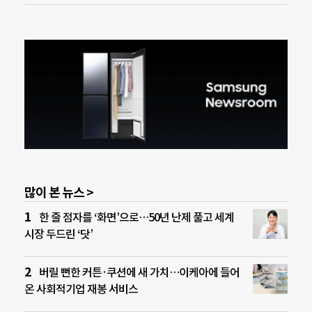
많이 본 뉴스 >
한 줄 점자를 ‘화면’으로…50년 난제 풀고 세계
시장 두드린 ‘닷’
버릴 뻔한 커튼·쿠션에 새 가치…이케아에 들어
온 사회적기업 재봉 서비스