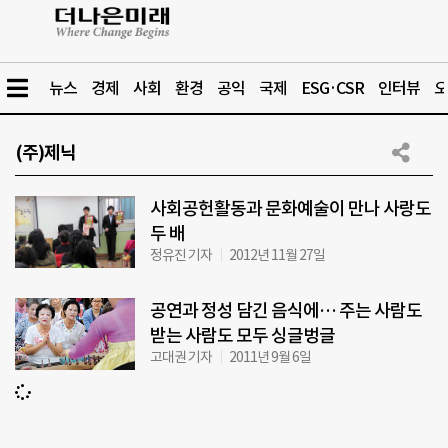
뉴스
경제
사회
환경
공익
국제
ESG·CSR
인터뷰
오
(주)제닉
사회공헌활동과 문화예술이 만나 사랑도
두 배
정유진 기자
2012년 11월 27일
공연과 정성 담긴 음식에… 주는 사람도
받는 사람도 모두 싱글벙글
고대권 기자
2011년 9월 6일