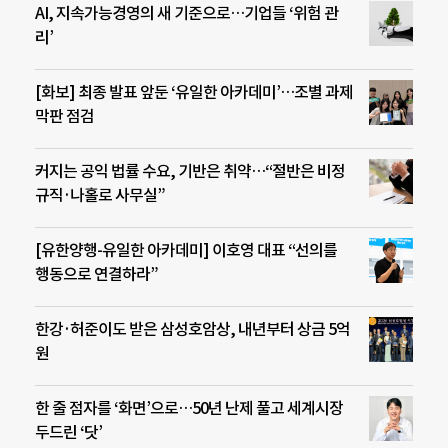
AI, 지속가능경영의 새 기준으로…기업들 ‘위험 관
리’
[화보] 최종 발표 앞둔 ‘유일한 아카데미’…조별 과제
막판 점검
커지는 공익 법률 수요, 기반은 취약…“절반은 비정
규직·나홀로 사무실”
[유한양행-유일한 아카데미] 이호영 대표 “선의를
행동으로 연결하라”
한강·허준이도 받은 삼성호암상, 내년부터 상금 5억
원
한 줄 점자를 ‘화면’으로…50년 난제 풀고 세계시장
두드린 ‘닷’