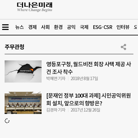
뉴스
경제
사회
환경
공익
국제
ESG·CSR
인터뷰
오
주무관청
영등포구청, 월드비전 회장 사택 제공 사
건 조사 착수
박혜연 기자
2018년 8월 17일
[문재인 정부 100대 과제] 시민공익위원
회 설치, 앞으로의 향방은?
김경하 기자
2017년 12월 26일