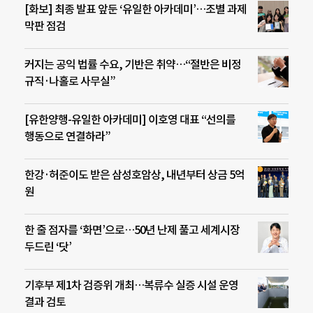
[화보] 최종 발표 앞둔 ‘유일한 아카데미’…조별 과제
막판 점검
커지는 공익 법률 수요, 기반은 취약…“절반은 비정
규직·나홀로 사무실”
[유한양행-유일한 아카데미] 이호영 대표 “선의를
행동으로 연결하라”
한강·허준이도 받은 삼성호암상, 내년부터 상금 5억
원
한 줄 점자를 ‘화면’으로…50년 난제 풀고 세계시장
두드린 ‘닷’
기후부 제1차 검증위 개최…복류수 실증 시설 운영
결과 검토