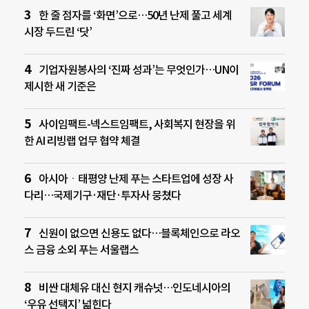
한 줄 점자를 ‘화면’으로…50년 난제 풀고 세계
시장 두드린 ‘닷’
기업자원봉사의 ‘진짜 성과’는 무엇인가…UN이
제시한 새 기준은
사이임팩트-넥스트임팩트, 사회복지 현장을 위
한 AI 리빙랩 업무 협약 체결
아시아ㆍ태평양 난제 푸는 스타트업에 성장 사
다리…국제기구·재단·투자사 뭉쳤다
신원이 없으면 신용도 없다…블록체인으로 라오
스 금융 소외 푸는 서울랩스
비싼 대체유 대신 현지 캐슈넛…인도네시아의
‘우유 선택지’ 넓힌다