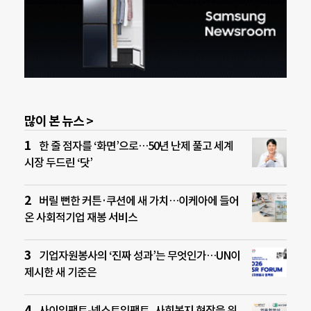
많이 본 뉴스 >
한 줄 점자를 ‘화면’으로…50년 난제 풀고 세계
시장 두드린 ‘닷’
버릴 뻔한 커튼·쿠션에 새 가치…이케아에 들어
온 사회적기업 재봉 서비스
기업자원봉사의 ‘진짜 성과’는 무엇인가…UN이
제시한 새 기준은
사이임팩트-넥스트임팩트, 사회복지 현장을 위