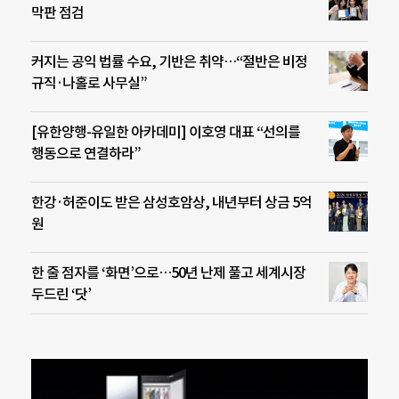
막판 점검
커지는 공익 법률 수요, 기반은 취약…“절반은 비정
규직·나홀로 사무실”
[유한양행-유일한 아카데미] 이호영 대표 “선의를
행동으로 연결하라”
한강·허준이도 받은 삼성호암상, 내년부터 상금 5억
원
한 줄 점자를 ‘화면’으로…50년 난제 풀고 세계시장
두드린 ‘닷’