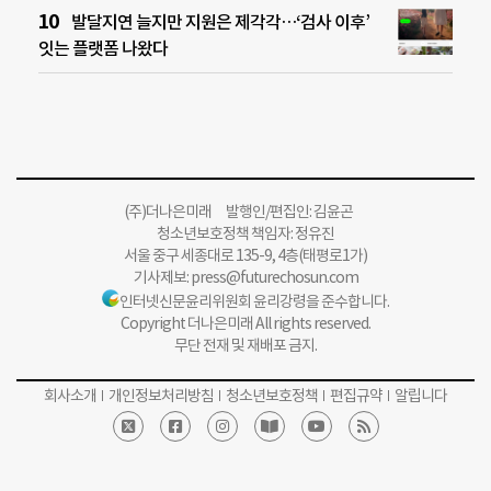
발달지연 늘지만 지원은 제각각…‘검사 이후’
잇는 플랫폼 나왔다
(주)더나은미래 발행인/편집인: 김윤곤
청소년보호정책 책임자: 정유진
서울 중구 세종대로 135-9, 4층(태평로1가)
기사제보:
press@futurechosun.com
인터넷신문윤리위원회 윤리강령을 준수합니다.
Copyright 더나은미래 All rights reserved.
무단 전재 및 재배포 금지.
회사소개
개인정보처리방침
청소년보호정책
편집규약
알립니다