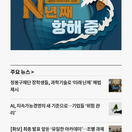
주요 뉴스 >
정몽구재단 장학생들, 과학기술로 ‘미래 난제’ 해법
제시
AI, 지속가능경영의 새 기준으로…기업들 ‘위험 관
리’
[화보] 최종 발표 앞둔 ‘유일한 아카데미’…조별 과제