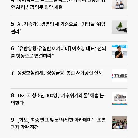
한 AI 리빙랩 업무 협약 체결
AI, 지속가능경영의 새 기준으로…기업들 ‘위험
관리’
[유한양행-유일한 아카데미] 이호영 대표 “선의
를 행동으로 연결하라”
생명보험업계, ‘상생금융’ 통한 사회공헌 실시
18개국 청소년 300명, ‘기후위기와 물’ 해법 논
의한다
[화보] 최종 발표 앞둔 ‘유일한 아카데미’…조별
과제 막판 점검