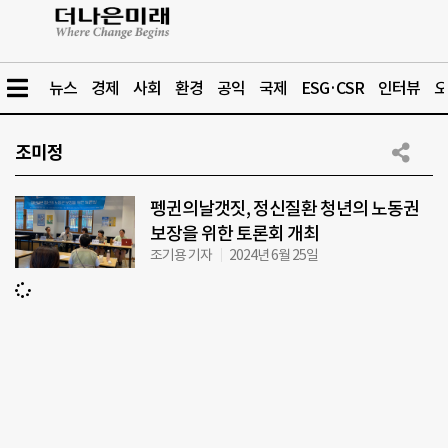
뉴스
경제
사회
환경
공익
국제
ESG·CSR
인터뷰
오
조미정
펭귄의날갯짓, 정신질환 청년의 노동권
보장을 위한 토론회 개최
조기용 기자
2024년 6월 25일