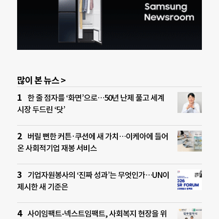
많이 본 뉴스 >
한 줄 점자를 ‘화면’으로…50년 난제 풀고 세계
시장 두드린 ‘닷’
버릴 뻔한 커튼·쿠션에 새 가치…이케아에 들어
온 사회적기업 재봉 서비스
기업자원봉사의 ‘진짜 성과’는 무엇인가…UN이
제시한 새 기준은
사이임팩트-넥스트임팩트, 사회복지 현장을 위