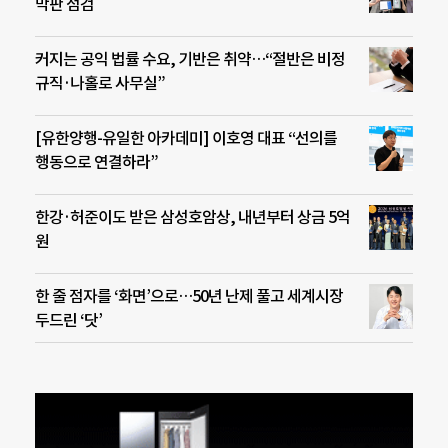
막판 점검
커지는 공익 법률 수요, 기반은 취약…“절반은 비정
규직·나홀로 사무실”
[유한양행-유일한 아카데미] 이호영 대표 “선의를
행동으로 연결하라”
한강·허준이도 받은 삼성호암상, 내년부터 상금 5억
원
한 줄 점자를 ‘화면’으로…50년 난제 풀고 세계시장
두드린 ‘닷’