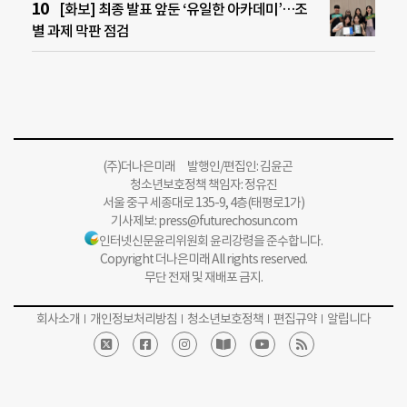
[화보] 최종 발표 앞둔 ‘유일한 아카데미’…조
별 과제 막판 점검
(주)더나은미래 발행인/편집인: 김윤곤
청소년보호정책 책임자: 정유진
서울 중구 세종대로 135-9, 4층(태평로1가)
기사제보:
press@futurechosun.com
인터넷신문윤리위원회 윤리강령을 준수합니다.
Copyright 더나은미래 All rights reserved.
무단 전재 및 재배포 금지.
회사소개
개인정보처리방침
청소년보호정책
편집규약
알립니다