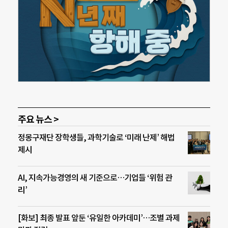
주요 뉴스 >
정몽구재단 장학생들, 과학기술로 ‘미래 난제’ 해법
제시
AI, 지속가능경영의 새 기준으로…기업들 ‘위험 관
리’
[화보] 최종 발표 앞둔 ‘유일한 아카데미’…조별 과제