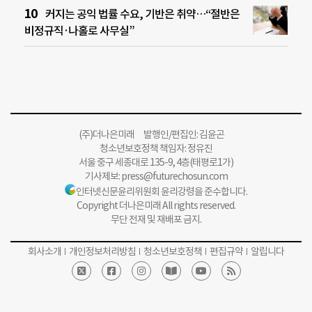
커지는 공익 법률 수요, 기반은 취약…“절반은
비정규직·나홀로 사무실”
(주)더나은미래 발행인/편집인: 김윤곤
청소년보호정책 책임자: 정유진
서울 중구 세종대로 135-9, 4층(태평로1가)
기사제보:
press@futurechosun.com
인터넷신문윤리위원회 윤리강령을 준수합니다.
Copyright 더나은미래 All rights reserved.
무단 전재 및 재배포 금지.
회사소개
개인정보처리방침
청소년보호정책
편집규약
알립니다