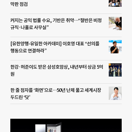
막판 점검
커지는 공익 법률 수요, 기반은 취약…“절반은 비정
규직·나홀로 사무실”
[유한양행-유일한 아카데미] 이호영 대표 “선의를
행동으로 연결하라”
한강·허준이도 받은 삼성호암상, 내년부터 상금 5억
원
한 줄 점자를 ‘화면’으로…50년 난제 풀고 세계시장
두드린 ‘닷’