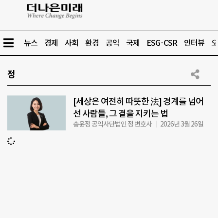
뉴스
경제
사회
환경
공익
국제
ESG·CSR
인터뷰
오
정
[세상은 여전히 따뜻한 法] 경계를 넘어
선 사람들, 그 곁을 지키는 법
송윤정 공익사단법인 정 변호사
2026년 3월 26일