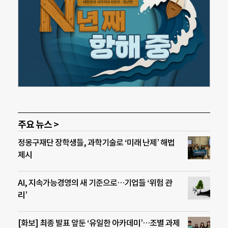
주요 뉴스 >
정몽구재단 장학생들, 과학기술로 ‘미래 난제’ 해법
제시
AI, 지속가능경영의 새 기준으로…기업들 ‘위험 관
리’
[화보] 최종 발표 앞둔 ‘유일한 아카데미’…조별 과제