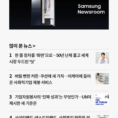
많이 본 뉴스 >
한 줄 점자를 ‘화면’으로…50년 난제 풀고 세계
시장 두드린 ‘닷’
버릴 뻔한 커튼·쿠션에 새 가치…이케아에 들어
온 사회적기업 재봉 서비스
기업자원봉사의 ‘진짜 성과’는 무엇인가…UN이
제시한 새 기준은
사이임팩트-넥스트임팩트, 사회복지 현장을 위