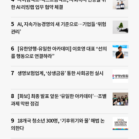
한 AI 리빙랩 업무 협약 체결
AI, 지속가능경영의 새 기준으로…기업들 ‘위험
관리’
[유한양행-유일한 아카데미] 이호영 대표 “선의
를 행동으로 연결하라”
생명보험업계, ‘상생금융’ 통한 사회공헌 실시
[화보] 최종 발표 앞둔 ‘유일한 아카데미’…조별
과제 막판 점검
18개국 청소년 300명, ‘기후위기와 물’ 해법 논
의한다