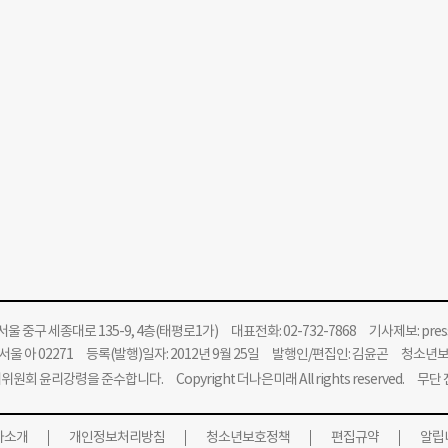
울 중구 세종대로 135-9, 4층(태평로1가) 대표전화: 02-732-7868 기사제보:
pre
울 아 02271 등록(발행)일자: 2012년 9월 25일 발행인/편집인: 김윤곤 청소년
위원회 윤리강령을 준수합니다.
Copyright 더나은미래 All rights reserved. 무
사소개
개인정보처리방침
청소년보호정책
편집규약
알립