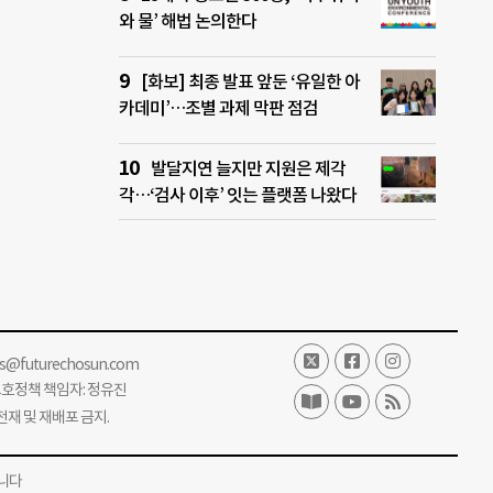
와 물’ 해법 논의한다
[화보] 최종 발표 앞둔 ‘유일한 아
카데미’…조별 과제 막판 점검
발달지연 늘지만 지원은 제각
각…‘검사 이후’ 잇는 플랫폼 나왔다
ss@futurechosun.com
보호정책 책임자: 정유진
단 전재 및 재배포 금지.
니다