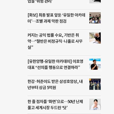
업들 ‘위험 관리’
[화보] 최종 발표 앞둔 ‘유일한 아카데
미’…조별 과제 막판 점검
커지는 공익 법률 수요, 기반은 취
약…“절반은 비정규직·나홀로 사무
실”
[유한양행-유일한 아카데미] 이호영
대표 “선의를 행동으로 연결하라”
한강·허준이도 받은 삼성호암상, 내
년부터 상금 5억원
한 줄 점자를 ‘화면’으로…50년 난제
풀고 세계시장 두드린 ‘닷’