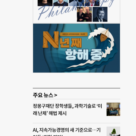
응이
후위기
 의
 바
계획
 조
주요 뉴스 >
정몽구재단 장학생들, 과학기술로 ‘미
래 난제’ 해법 제시
AI, 지속가능경영의 새 기준으로…기