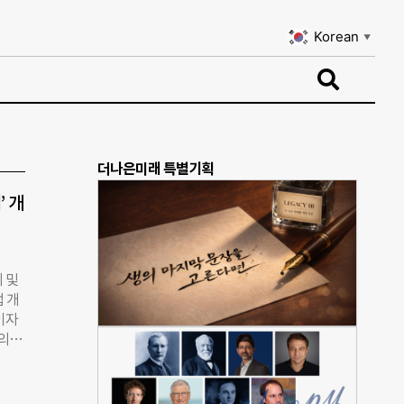
Korean
▼
Korean
▼
더나은미래 특별기획
 개
 및
 개
이자
 의원
비롯한
한민
하지