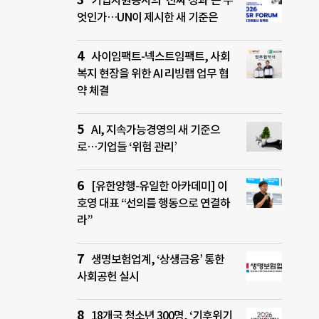
기업자원봉사의 ‘진짜 성과’는 무
엇인가…UN이 제시한 새 기준은
사이임팩트-넥스트임팩트, 사회
복지 현장을 위한 AI 리빙랩 업무 협
약 체결
AI, 지속가능경영의 새 기준으
로…기업들 ‘위험 관리’
[유한양행-유일한 아카데미] 이
호영 대표 “선의를 행동으로 연결하
라”
생명보험업계, ‘상생금융’ 통한
사회공헌 실시
18개국 청소년 300명, ‘기후위기