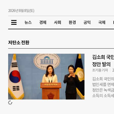
2026년 8월 8일(토)
뉴스
경제
사회
환경
공익
국제
저탄소 전환
김소희 국민
정안 발의
조기용 기자
2
김소희 국민의
법인세를 면제
정안은 녹색금
소득의 소득세
은 “국제사회
탄소감축을 통
국 경제의 핵심