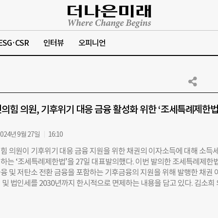
ESG·CSR
인터뷰
오피니언
의힘 의원, 기후위기 대응 금융 활성화 위한 ‘조세특례제한법’
024년 9월 27일
16:10
힘 의원이 기후위기 대응 금융 지원을 위한 채권의 이자소득에 대해 소득세
하는 ‘조세특례제한법’을 27일 대표발의했다. 이번 발의한 조세특례제한법
융 및 저탄소 전환 금융을 포함하는 기후금융의 지원을 위해 발행한 채권 
 및 법인세를 2030년까지 한시적으로 면제하는 내용을 담고 있다. 김소희
는 탄소중립 실현을 위해 협력하는 동시에 탄소국경조정제도(CBAM)를 
상규제나 무역장벽으로 활용해 탄소중립 무역전쟁을 벌이고 있다”며 “대
 5대 산업인 철강, 석유화학, 조선, 자동차, 반도체의 저탄소 전화에 성공