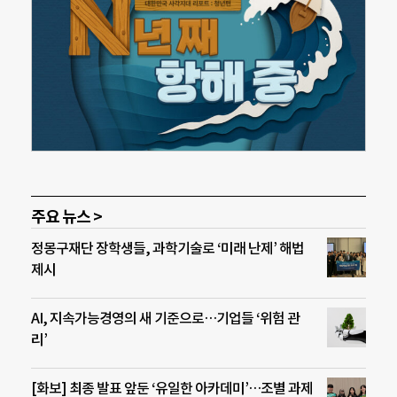
주요 뉴스 >
정몽구재단 장학생들, 과학기술로 ‘미래 난제’ 해법
제시
AI, 지속가능경영의 새 기준으로…기업들 ‘위험 관
리’
[화보] 최종 발표 앞둔 ‘유일한 아카데미’…조별 과제