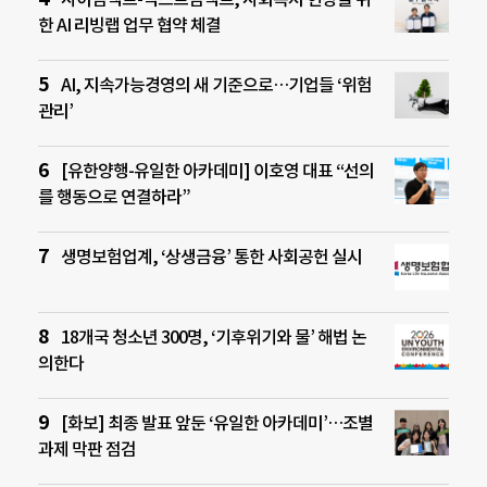
한 AI 리빙랩 업무 협약 체결
AI, 지속가능경영의 새 기준으로…기업들 ‘위험
관리’
[유한양행-유일한 아카데미] 이호영 대표 “선의
를 행동으로 연결하라”
생명보험업계, ‘상생금융’ 통한 사회공헌 실시
18개국 청소년 300명, ‘기후위기와 물’ 해법 논
의한다
[화보] 최종 발표 앞둔 ‘유일한 아카데미’…조별
과제 막판 점검