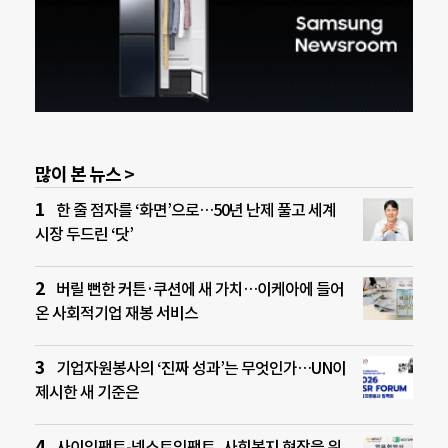
많이 본 뉴스 >
한 줄 점자를 ‘화면’으로…50년 난제 풀고 세계
시장 두드린 ‘닷’
버릴 뻔한 커튼·쿠션에 새 가치…이케아에 들어
온 사회적기업 재봉 서비스
기업자원봉사의 ‘진짜 성과’는 무엇인가…UN이
제시한 새 기준은
사이임팩트-넥스트임팩트, 사회복지 현장을 위