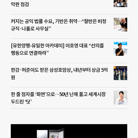
막판 점검
커지는 공익 법률 수요, 기반은 취약…“절반은 비정
규직·나홀로 사무실”
[유한양행-유일한 아카데미] 이호영 대표 “선의를
행동으로 연결하라”
한강·허준이도 받은 삼성호암상, 내년부터 상금 5억
원
한 줄 점자를 ‘화면’으로…50년 난제 풀고 세계시장
두드린 ‘닷’