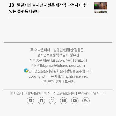
발달지연 늘지만 지원은 제각각…‘검사 이후’
잇는 플랫폼 나왔다
(주)더나은미래 발행인/편집인: 김윤곤
청소년보호정책 책임자: 정유진
서울 중구 세종대로 135-9, 4층(태평로1가)
기사제보:
press@futurechosun.com
인터넷신문윤리위원회 윤리강령을 준수합니다.
Copyright 더나은미래 All rights reserved.
무단 전재 및 재배포 금지.
회사소개
개인정보처리방침
청소년보호정책
편집규약
알립니다