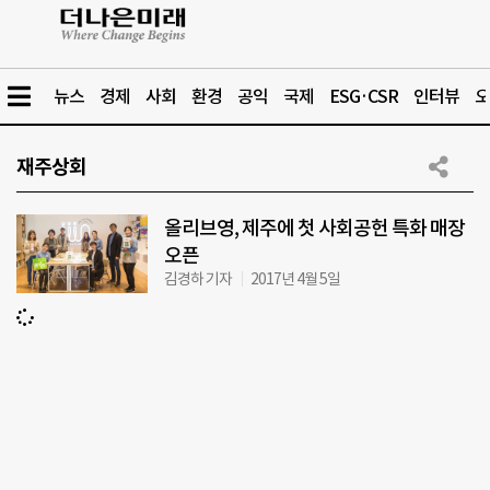
뉴스
경제
사회
환경
공익
국제
ESG·CSR
인터뷰
오
재주상회
올리브영, 제주에 첫 사회공헌 특화 매장
오픈
김경하 기자
2017년 4월 5일