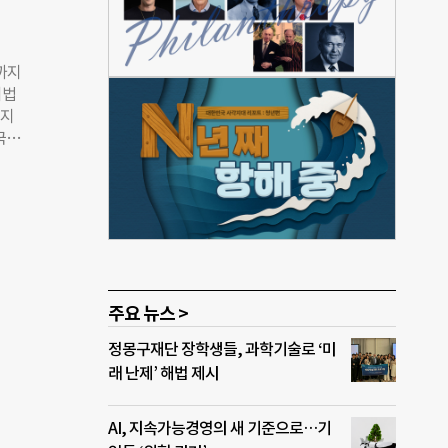
차별과
까지
소득
치법
 제
 지
치돼
국인
 이
 세금
 직
민단
 고용
꼬박
설문
정자,
원회
난달
정했
주요 뉴스 >
원해
만 경
정몽구재단 장학생들, 과학기술로 ‘미
 맞
래 난제’ 해법 제시
외국
정하
자녀
AI, 지속가능경영의 새 기준으로…기
 관계