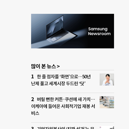
많이 본 뉴스 >
한 줄 점자를 ‘화면’으로…50년
난제 풀고 세계시장 두드린 ‘닷’
버릴 뻔한 커튼·쿠션에 새 가치…
이케아에 들어온 사회적기업 재봉 서
비스