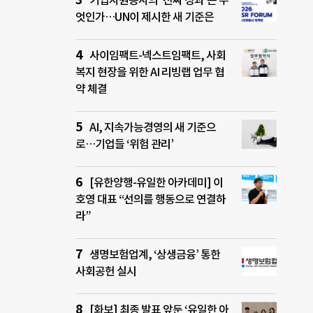
기업자원봉사의 ‘진짜 성과’는 무
엇인가…UN이 제시한 새 기준은
사이임팩트-넥스트임팩트, 사회
복지 현장을 위한 AI 리빙랩 업무 협
약 체결
AI, 지속가능경영의 새 기준으
로…기업들 ‘위험 관리’
[유한양행-유일한 아카데미] 이
호영 대표 “선의를 행동으로 연결하
라”
생명보험업계, ‘상생금융’ 통한
사회공헌 실시
[화보] 최종 발표 앞둔 ‘유일한 아