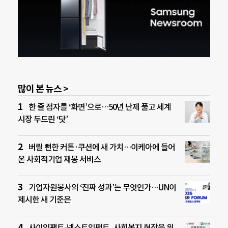
많이 본 뉴스 >
한 줄 점자를 ‘화면’으로…50년 난제 풀고 세계
시장 두드린 ‘닷’
버릴 뻔한 커튼·쿠션에 새 가치…이케아에 들어
온 사회적기업 재봉 서비스
기업자원봉사의 ‘진짜 성과’는 무엇인가…UN이
제시한 새 기준은
사이임팩트-넥스트임팩트, 사회복지 현장을 위