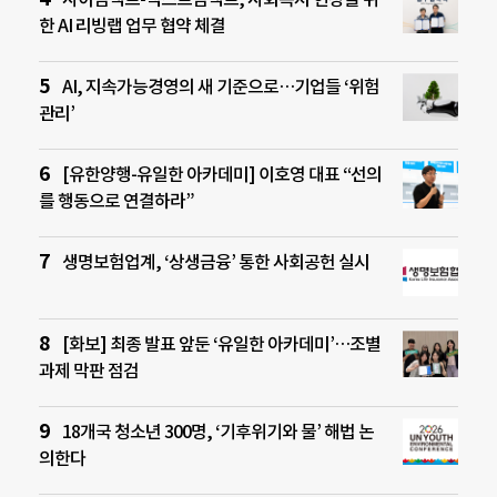
한 AI 리빙랩 업무 협약 체결
AI, 지속가능경영의 새 기준으로…기업들 ‘위험
관리’
[유한양행-유일한 아카데미] 이호영 대표 “선의
를 행동으로 연결하라”
생명보험업계, ‘상생금융’ 통한 사회공헌 실시
[화보] 최종 발표 앞둔 ‘유일한 아카데미’…조별
과제 막판 점검
18개국 청소년 300명, ‘기후위기와 물’ 해법 논
의한다