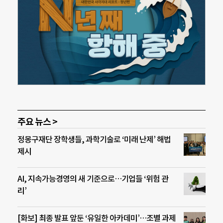
주요 뉴스 >
정몽구재단 장학생들, 과학기술로 ‘미래 난제’ 해법
제시
AI, 지속가능경영의 새 기준으로…기업들 ‘위험 관
리’
[화보] 최종 발표 앞둔 ‘유일한 아카데미’…조별 과제