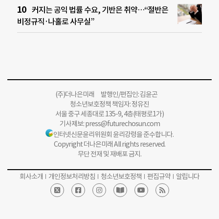
커지는 공익 법률 수요, 기반은 취약…“절반은
비정규직·나홀로 사무실”
(주)더나은미래 발행인/편집인: 김윤곤
청소년보호정책 책임자: 정유진
서울 중구 세종대로 135-9, 4층(태평로1가)
기사제보:
press@futurechosun.com
인터넷신문윤리위원회 윤리강령을 준수합니다.
Copyright 더나은미래 All rights reserved.
무단 전재 및 재배포 금지.
회사소개
개인정보처리방침
청소년보호정책
편집규약
알립니다