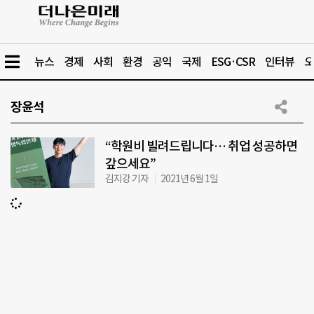
뉴스
경제
사회
환경
공익
국제
ESG·CSR
인터뷰
오
장윤석
“학원비 빌려드립니다… 취업 성공하면
갚으세요”
김지강 기자
2021년 6월 1일