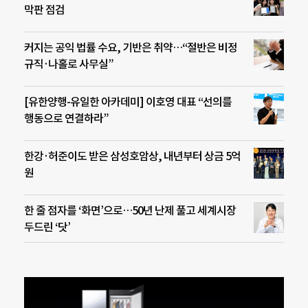
막판 점검
커지는 공익 법률 수요, 기반은 취약…“절반은 비정
규직·나홀로 사무실”
[유한양행-유일한 아카데미] 이호영 대표 “선의를
행동으로 연결하라”
한강·허준이도 받은 삼성호암상, 내년부터 상금 5억
원
한 줄 점자를 ‘화면’으로…50년 난제 풀고 세계시장
두드린 ‘닷’