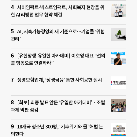
사이임팩트-넥스트임팩트, 사회복지 현장을 위
한 AI 리빙랩 업무 협약 체결
AI, 지속가능경영의 새 기준으로…기업들 ‘위험
관리’
[유한양행-유일한 아카데미] 이호영 대표 “선의
를 행동으로 연결하라”
생명보험업계, ‘상생금융’ 통한 사회공헌 실시
[화보] 최종 발표 앞둔 ‘유일한 아카데미’…조별
과제 막판 점검
18개국 청소년 300명, ‘기후위기와 물’ 해법 논
의한다