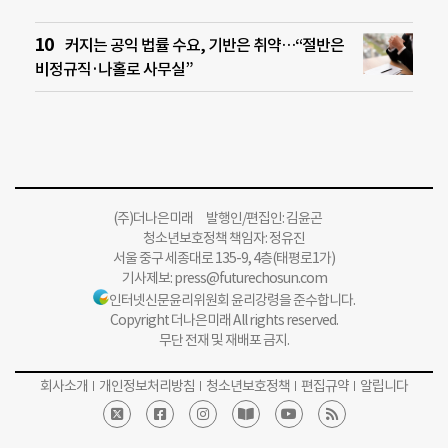
커지는 공익 법률 수요, 기반은 취약…“절반은
비정규직·나홀로 사무실”
(주)더나은미래 발행인/편집인: 김윤곤
청소년보호정책 책임자: 정유진
서울 중구 세종대로 135-9, 4층(태평로1가)
기사제보:
press@futurechosun.com
인터넷신문윤리위원회 윤리강령을 준수합니다.
Copyright 더나은미래 All rights reserved.
무단 전재 및 재배포 금지.
회사소개
개인정보처리방침
청소년보호정책
편집규약
알립니다