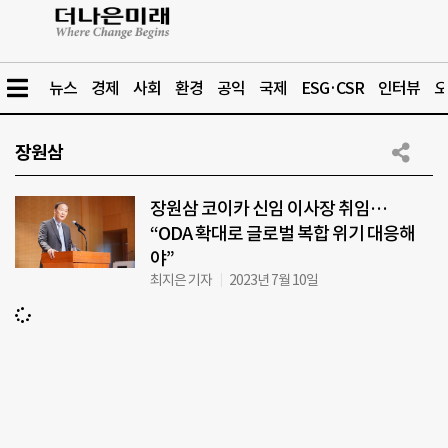
뉴스
경제
사회
환경
공익
국제
ESG·CSR
인터뷰
오
장원삼
장원삼 코이카 신임 이사장 취임…
“ODA 확대로 글로벌 복합 위기 대응해
야”
최지은 기자
2023년 7월 10일