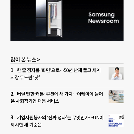
많이 본 뉴스 >
한 줄 점자를 ‘화면’으로…50년 난제 풀고 세계
시장 두드린 ‘닷’
버릴 뻔한 커튼·쿠션에 새 가치…이케아에 들어
온 사회적기업 재봉 서비스
기업자원봉사의 ‘진짜 성과’는 무엇인가…UN이
제시한 새 기준은