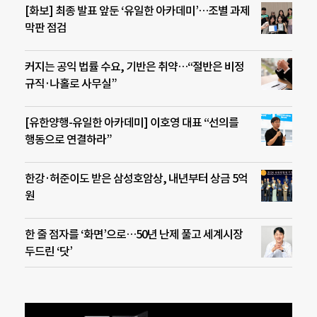
[화보] 최종 발표 앞둔 ‘유일한 아카데미’…조별 과제
막판 점검
커지는 공익 법률 수요, 기반은 취약…“절반은 비정
규직·나홀로 사무실”
[유한양행-유일한 아카데미] 이호영 대표 “선의를
행동으로 연결하라”
한강·허준이도 받은 삼성호암상, 내년부터 상금 5억
원
한 줄 점자를 ‘화면’으로…50년 난제 풀고 세계시장
두드린 ‘닷’