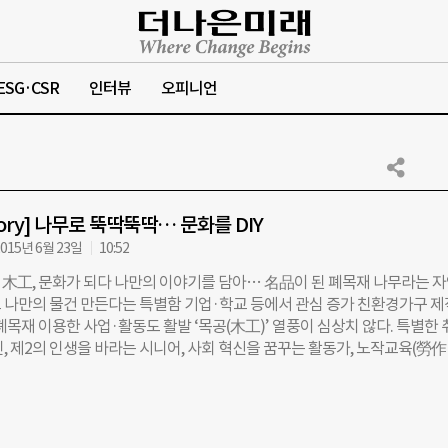
ESG·CSR
인터뷰
오피니언
Story] 나무로 뚝딱뚝딱… 문화를 DIY
015년 6월 23일
10:52
tory] 木工, 문화가 되다 나만의 이야기를 담아… 名品이 된 폐목재 나무라는 
 나만의 물건 만든다는 특별함 기업·학교 등에서 관심 증가 친환경가구 제
폐목재 이용한 사업·활동도 활발 ‘목공(木工)’ 열풍이 심상치 않다. 특별한
, 제2의 인생을 바라는 시니어, 사회 혁신을 꿈꾸는 활동가, 노작교육(勞
 통한 교육)의 가치를 깨달은 청소년까지 나무를 만지작거리기 시작했다.
 IT 기기로 인해 일과 삶의 균형이 깨지고, 점점 빨라지는 트렌드에 지친 
 등 직접 시간을 들이고 땀 흘려 만들어야 하는 ‘슬로 워크’에 몰려가고 있다
주목하는 기업, 목공을 통해 소통하는 공동체도 점점 는다. 유행을 넘어 문