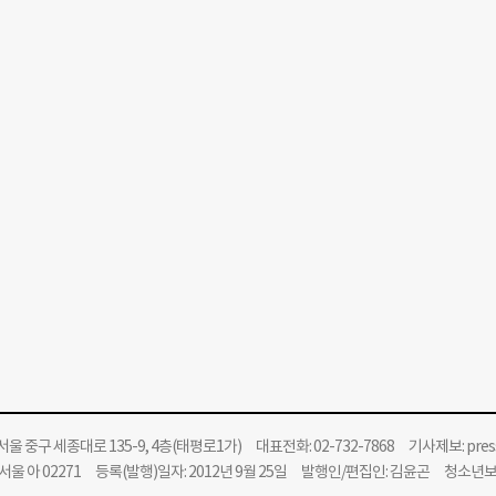
울 중구 세종대로 135-9, 4층(태평로1가) 대표전화: 02-732-7868 기사제보:
pre
울 아 02271 등록(발행)일자: 2012년 9월 25일 발행인/편집인: 김윤곤 청소년