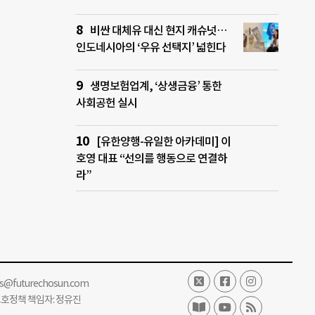
비싼 대체유 대신 현지 캐슈넛…
인도네시아의 ‘우유 선택지’ 넓힌다
생명보험업계, ‘상생금융’ 통한
사회공헌 실시
[유한양행-유일한 아카데미] 이
호영 대표 “선의를 행동으로 연결하
라”
ss@futurechosun.com
보호정책 책임자: 정유진