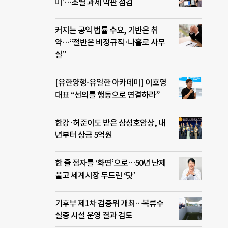
미’…조별 과제 막판 점검
커지는 공익 법률 수요, 기반은 취
약…“절반은 비정규직·나홀로 사무
실”
[유한양행-유일한 아카데미] 이호영
대표 “선의를 행동으로 연결하라”
한강·허준이도 받은 삼성호암상, 내
년부터 상금 5억원
한 줄 점자를 ‘화면’으로…50년 난제
풀고 세계시장 두드린 ‘닷’
기후부 제1차 검증위 개최…복류수
실증 시설 운영 결과 검토