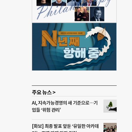
강서구
 폭
령자는
째로
 목
 고
 위에
았던
주요 뉴스 >
AI, 지속가능경영의 새 기준으로…기
업들 ‘위험 관리’
[화보] 최종 발표 앞둔 ‘유일한 아카데