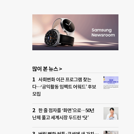
많이 본 뉴스 >
사회변화 이끈 프로그램 찾는
다…‘공익활동 임팩트 어워드’ 후보
모집
한 줄 점자를 ‘화면’으로…50년
난제 풀고 세계시장 두드린 ‘닷’