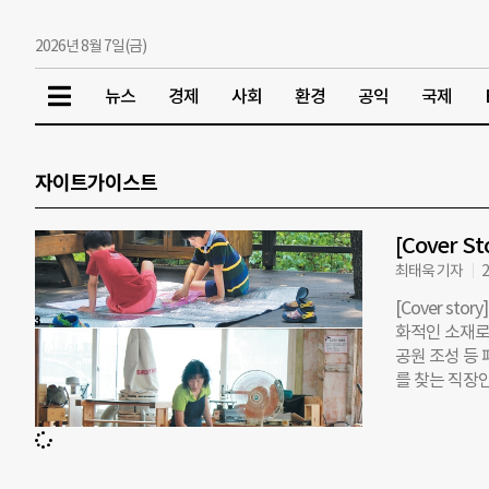
2026년 8월 7일(금)
뉴스
경제
사회
환경
공익
국제
자이트가이스트
[Cover 
최태욱 기자
2
[Cover s
화적인 소재로
공원 조성 등 
를 찾는 직장인
育·신체활동을
트폰을 비롯한
은 요리나 목공
려진 나무에 