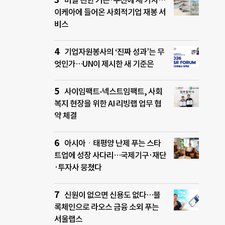
버릴 뻔한 커튼·쿠션에 새 가치…
이케아에 들어온 사회적기업 재봉 서
비스
기업자원봉사의 ‘진짜 성과’는 무
엇인가…UN이 제시한 새 기준은
사이임팩트-넥스트임팩트, 사회
복지 현장을 위한 AI 리빙랩 업무 협
약 체결
아시아ㆍ태평양 난제 푸는 스타
트업에 성장 사다리…국제기구·재단
·투자사 뭉쳤다
신원이 없으면 신용도 없다…블
록체인으로 라오스 금융 소외 푸는
서울랩스