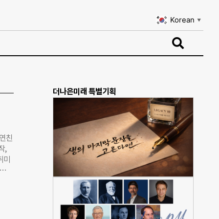
Korean
▼
Korean
▼
더나은미래 특별기획
자연친
작,
 취미
作敎
 스마
사람들
. 버
화가