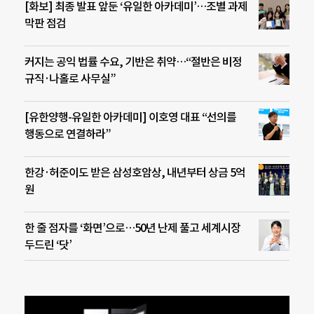
[화보] 최종 발표 앞둔 ‘유일한 아카데미’…조별 과제
막판 점검
커지는 공익 법률 수요, 기반은 취약…“절반은 비정
규직·나홀로 사무실”
[유한양행-유일한 아카데미] 이호영 대표 “선의를
행동으로 연결하라”
한강·허준이도 받은 삼성호암상, 내년부터 상금 5억
원
한 줄 점자를 ‘화면’으로…50년 난제 풀고 세계시장
두드린 ‘닷’