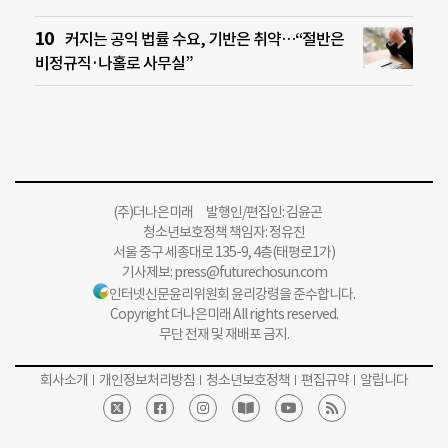
커지는 공익 법률 수요, 기반은 취약…“절반은
비정규직·나홀로 사무실”
(주)더나은미래 발행인/편집인: 김윤곤
청소년보호정책 책임자: 정유진
서울 중구 세종대로 135-9, 4층(태평로1가)
기사제보:
press@futurechosun.com
인터넷신문윤리위원회 윤리강령을 준수합니다.
Copyright 더나은미래 All rights reserved.
무단 전재 및 재배포 금지.
회사소개
개인정보처리방침
청소년보호정책
편집규약
알립니다