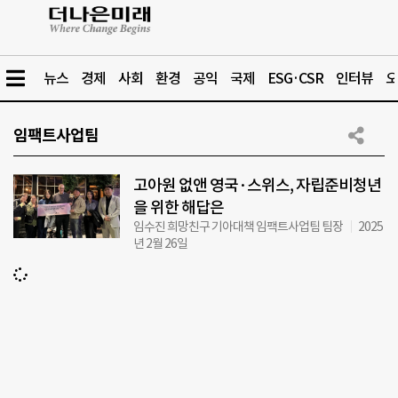
뉴스
경제
사회
환경
공익
국제
ESG·CSR
인터뷰
오
임팩트사업팀
고아원 없앤 영국·스위스, 자립준비청년
을 위한 해답은
임수진 희망친구 기아대책 임팩트사업팀 팀장
2025
년 2월 26일