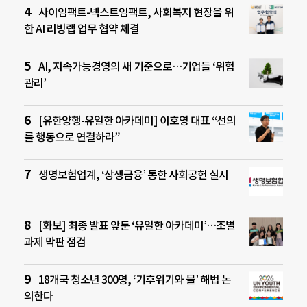
사이임팩트-넥스트임팩트, 사회복지 현장을 위
한 AI 리빙랩 업무 협약 체결
AI, 지속가능경영의 새 기준으로…기업들 ‘위험
관리’
[유한양행-유일한 아카데미] 이호영 대표 “선의
를 행동으로 연결하라”
생명보험업계, ‘상생금융’ 통한 사회공헌 실시
[화보] 최종 발표 앞둔 ‘유일한 아카데미’…조별
과제 막판 점검
18개국 청소년 300명, ‘기후위기와 물’ 해법 논
의한다