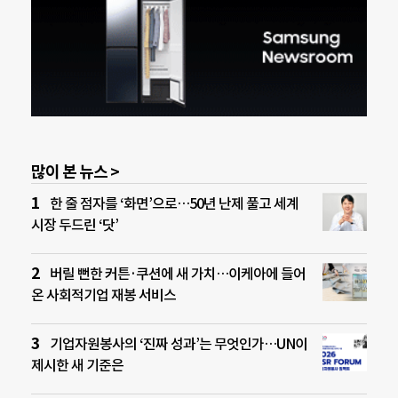
많이 본 뉴스 >
한 줄 점자를 ‘화면’으로…50년 난제 풀고 세계
시장 두드린 ‘닷’
버릴 뻔한 커튼·쿠션에 새 가치…이케아에 들어
온 사회적기업 재봉 서비스
기업자원봉사의 ‘진짜 성과’는 무엇인가…UN이
제시한 새 기준은