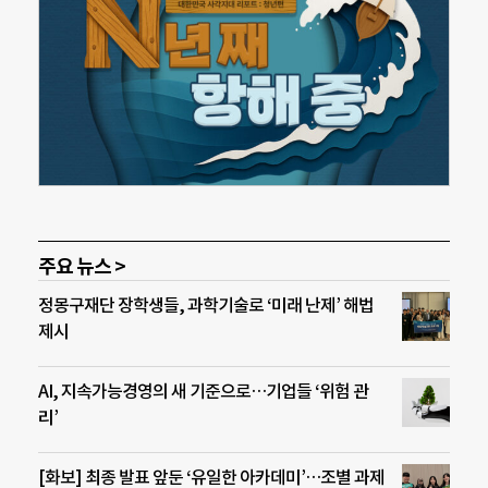
주요 뉴스 >
정몽구재단 장학생들, 과학기술로 ‘미래 난제’ 해법
제시
AI, 지속가능경영의 새 기준으로…기업들 ‘위험 관
리’
[화보] 최종 발표 앞둔 ‘유일한 아카데미’…조별 과제