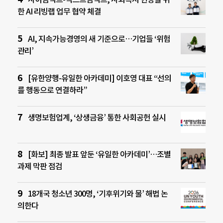
한 AI 리빙랩 업무 협약 체결
AI, 지속가능경영의 새 기준으로…기업들 ‘위험
관리’
[유한양행-유일한 아카데미] 이호영 대표 “선의
를 행동으로 연결하라”
생명보험업계, ‘상생금융’ 통한 사회공헌 실시
[화보] 최종 발표 앞둔 ‘유일한 아카데미’…조별
과제 막판 점검
18개국 청소년 300명, ‘기후위기와 물’ 해법 논
의한다