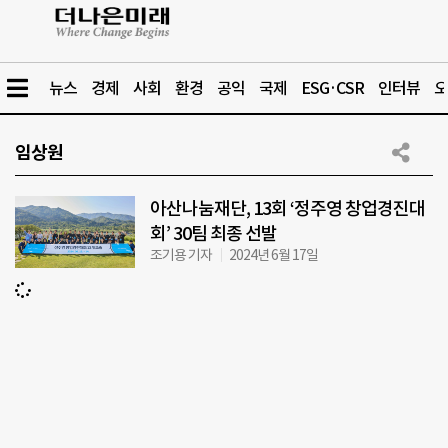
뉴스
경제
사회
환경
공익
국제
ESG·CSR
인터뷰
오
임상원
아산나눔재단, 13회 ‘정주영 창업경진대
회’ 30팀 최종 선발
조기용 기자
2024년 6월 17일