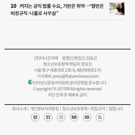
커지는 공익 법률 수요, 기반은 취약…“절반은
비정규직·나홀로 사무실”
(주)더나은미래 발행인/편집인: 김윤곤
청소년보호정책 책임자: 정유진
서울 중구 세종대로 135-9, 4층(태평로1가)
기사제보:
press@futurechosun.com
인터넷신문윤리위원회 윤리강령을 준수합니다.
Copyright 더나은미래 All rights reserved.
무단 전재 및 재배포 금지.
회사소개
개인정보처리방침
청소년보호정책
편집규약
알립니다