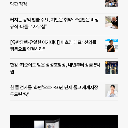
막판 점검
커지는 공익 법률 수요, 기반은 취약…“절반은 비정
규직·나홀로 사무실”
[유한양행-유일한 아카데미] 이호영 대표 “선의를
행동으로 연결하라”
한강·허준이도 받은 삼성호암상, 내년부터 상금 5억
원
한 줄 점자를 ‘화면’으로…50년 난제 풀고 세계시장
두드린 ‘닷’