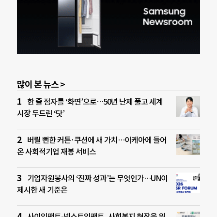
많이 본 뉴스 >
한 줄 점자를 ‘화면’으로…50년 난제 풀고 세계
시장 두드린 ‘닷’
버릴 뻔한 커튼·쿠션에 새 가치…이케아에 들어
온 사회적기업 재봉 서비스
기업자원봉사의 ‘진짜 성과’는 무엇인가…UN이
제시한 새 기준은
사이임팩트-넥스트임팩트, 사회복지 현장을 위