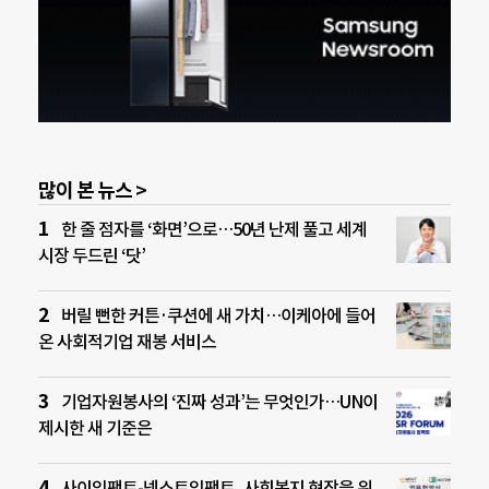
많이 본 뉴스 >
한 줄 점자를 ‘화면’으로…50년 난제 풀고 세계
시장 두드린 ‘닷’
버릴 뻔한 커튼·쿠션에 새 가치…이케아에 들어
온 사회적기업 재봉 서비스
기업자원봉사의 ‘진짜 성과’는 무엇인가…UN이
제시한 새 기준은
사이임팩트-넥스트임팩트, 사회복지 현장을 위