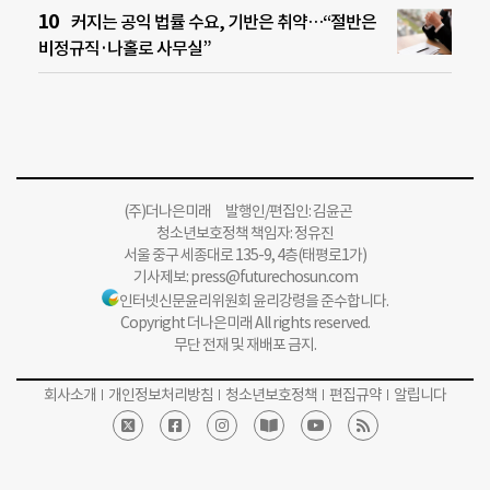
커지는 공익 법률 수요, 기반은 취약…“절반은
비정규직·나홀로 사무실”
(주)더나은미래 발행인/편집인: 김윤곤
청소년보호정책 책임자: 정유진
서울 중구 세종대로 135-9, 4층(태평로1가)
기사제보:
press@futurechosun.com
인터넷신문윤리위원회 윤리강령을 준수합니다.
Copyright 더나은미래 All rights reserved.
무단 전재 및 재배포 금지.
회사소개
개인정보처리방침
청소년보호정책
편집규약
알립니다