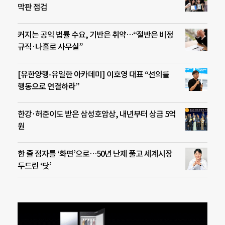
막판 점검
커지는 공익 법률 수요, 기반은 취약…“절반은 비정
규직·나홀로 사무실”
[유한양행-유일한 아카데미] 이호영 대표 “선의를
행동으로 연결하라”
한강·허준이도 받은 삼성호암상, 내년부터 상금 5억
원
한 줄 점자를 ‘화면’으로…50년 난제 풀고 세계시장
두드린 ‘닷’