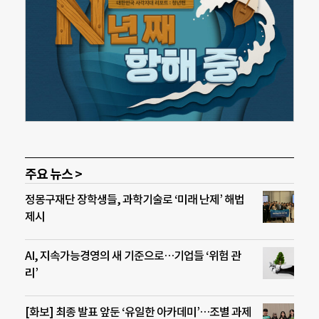
주요 뉴스 >
정몽구재단 장학생들, 과학기술로 ‘미래 난제’ 해법
제시
AI, 지속가능경영의 새 기준으로…기업들 ‘위험 관
리’
[화보] 최종 발표 앞둔 ‘유일한 아카데미’…조별 과제