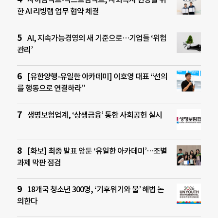
한 AI 리빙랩 업무 협약 체결
AI, 지속가능경영의 새 기준으로…기업들 ‘위험
관리’
[유한양행-유일한 아카데미] 이호영 대표 “선의
를 행동으로 연결하라”
생명보험업계, ‘상생금융’ 통한 사회공헌 실시
[화보] 최종 발표 앞둔 ‘유일한 아카데미’…조별
과제 막판 점검
18개국 청소년 300명, ‘기후위기와 물’ 해법 논
의한다