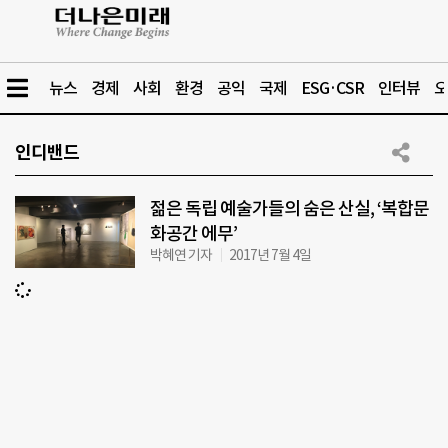
뉴스
경제
사회
환경
공익
국제
ESG·CSR
인터뷰
오
인디밴드
젊은 독립 예술가들의 숨은 산실, ‘복합문
화공간 에무’
박혜연 기자
2017년 7월 4일