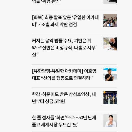
업들 ‘위험 관리’
[화보] 최종 발표 앞둔 ‘유일한 아카데
미’…조별 과제 막판 점검
커지는 공익 법률 수요, 기반은 취
약…“절반은 비정규직·나홀로 사무
실”
[유한양행-유일한 아카데미] 이호영
대표 “선의를 행동으로 연결하라”
한강·허준이도 받은 삼성호암상, 내
년부터 상금 5억원
한 줄 점자를 ‘화면’으로…50년 난제
풀고 세계시장 두드린 ‘닷’