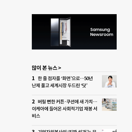
많이 본 뉴스 >
한 줄 점자를 ‘화면’으로…50년
난제 풀고 세계시장 두드린 ‘닷’
버릴 뻔한 커튼·쿠션에 새 가치…
이케아에 들어온 사회적기업 재봉 서
비스