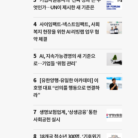
기업자원봉사의 ‘진짜 성과’는 무
엇인가…UN이 제시한 새 기준은
사이임팩트-넥스트임팩트, 사회
복지 현장을 위한 AI 리빙랩 업무 협
약 체결
AI, 지속가능경영의 새 기준으
로…기업들 ‘위험 관리’
[유한양행-유일한 아카데미] 이
호영 대표 “선의를 행동으로 연결하
라”
생명보험업계, ‘상생금융’ 통한
사회공헌 실시
18개국 청소년 300명, ‘기후위기