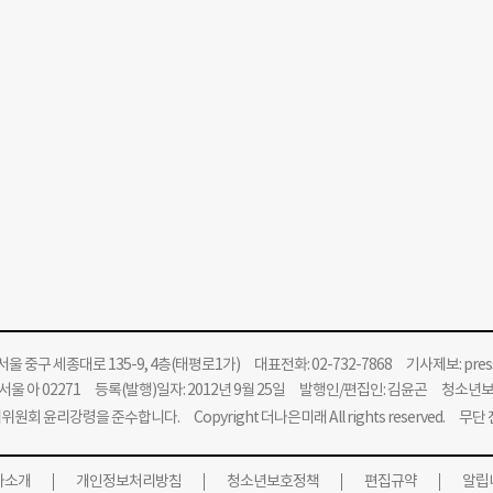
울 중구 세종대로 135-9, 4층(태평로1가) 대표전화: 02-732-7868 기사제보:
pre
울 아 02271 등록(발행)일자: 2012년 9월 25일 발행인/편집인: 김윤곤 청소년
위원회 윤리강령을 준수합니다.
Copyright 더나은미래 All rights reserved. 무
사소개
개인정보처리방침
청소년보호정책
편집규약
알립