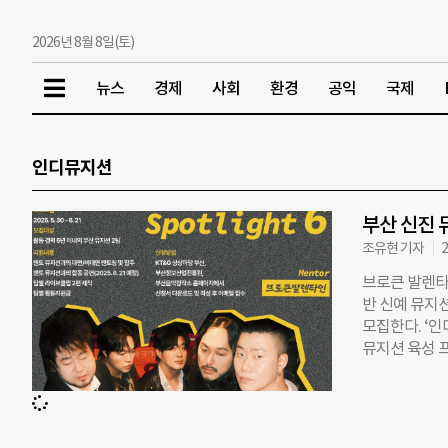
2026년 8월 8일(토)
뉴스
경제
사회
환경
공익
국제
인디뮤지션
부산 신진 
조유현 기자
2
브로큰 발렌타
반 신예 뮤지션
모집한다. ‘
뮤지션 육성 
원이 제공된다
년 미만 ▲자작
성장 가능성 등
인(Broken 