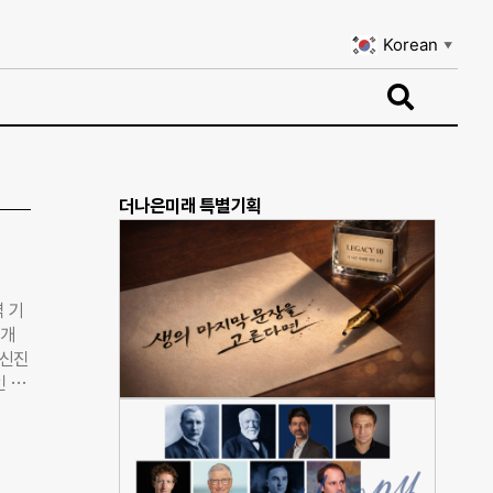
Korean
▼
Korean
▼
더나은미래 특별기획
 기
공개
 신진
인 지
 5
성·
렌타
오는