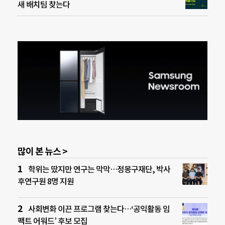
새 배치팀 찾는다
많이 본 뉴스 >
학위는 땄지만 연구는 막막…정몽구재단, 박사
후연구원 8명 지원
사회변화 이끈 프로그램 찾는다…‘공익활동 임
팩트 어워드’ 후보 모집