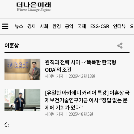
뉴스
경제
사회
환경
공익
국제
ESG·CSR
인터뷰
오
이훈상
원칙과 전략 사이…‘똑똑한 한국형
ODA’의 조건
채예빈 기자
2026년 2월 13일
[유일한 아카데미 커리어 특강] 이훈상 국
제보건기술연구기금 이사 “정답 없는 문
제에 기회가 있다”
채예빈 기자
2025년 8월 5일