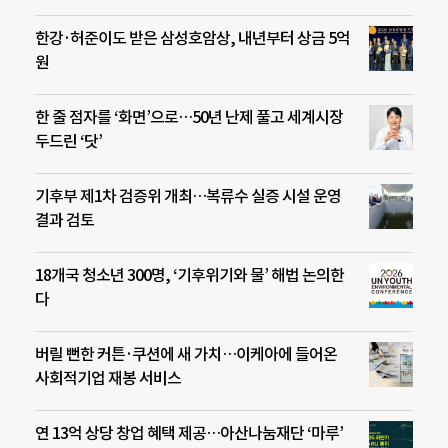
한강·허준이도 받은 삼성호암상, 내년부터 상금 5억
원
한 줄 점자를 ‘화면’으로…50년 난제 풀고 세계시장
두드린 ‘닷’
기후부 제1차 검증위 개최…복류수 실증 시설 운영
결과 검토
18개국 청소년 300명, ‘기후위기와 물’ 해법 논의한
다
버릴 뻔한 커튼·쿠션에 새 가치…이케아에 들어온
사회적기업 재봉 서비스
연 13억 상당 창업 혜택 제공…아산나눔재단 ‘마루’