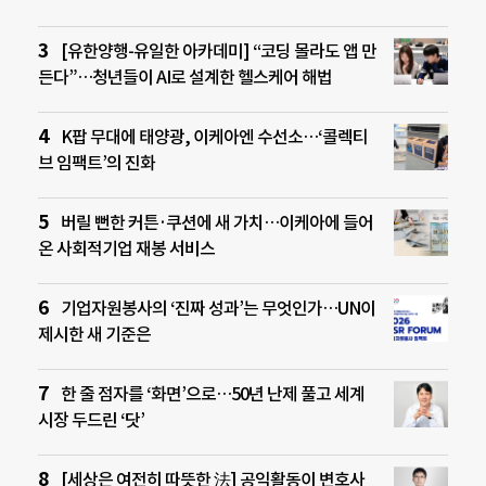
[유한양행-유일한 아카데미] “코딩 몰라도 앱 만
든다”…청년들이 AI로 설계한 헬스케어 해법
K팝 무대에 태양광, 이케아엔 수선소…‘콜렉티
브 임팩트’의 진화
버릴 뻔한 커튼·쿠션에 새 가치…이케아에 들어
온 사회적기업 재봉 서비스
기업자원봉사의 ‘진짜 성과’는 무엇인가…UN이
제시한 새 기준은
한 줄 점자를 ‘화면’으로…50년 난제 풀고 세계
시장 두드린 ‘닷’
[세상은 여전히 따뜻한 法] 공익활동이 변호사