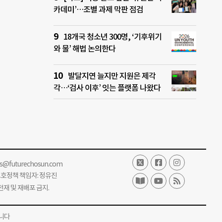
카데미’…조별 과제 막판 점검
18개국 청소년 300명, ‘기후위기
와 물’ 해법 논의한다
발달지연 늘지만 지원은 제각
각…‘검사 이후’ 잇는 플랫폼 나왔다
ss@futurechosun.com
보호정책 책임자: 정유진
단 전재 및 재배포 금지.
니다