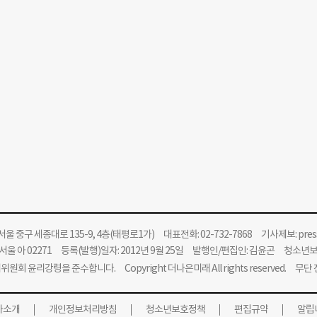
울 중구 세종대로 135-9, 4층(태평로1가) 대표전화: 02-732-7868 기사제보:
pre
울 아 02271 등록(발행)일자: 2012년 9월 25일 발행인/편집인: 김윤곤 청소년
위원회 윤리강령을 준수합니다.
Copyright 더나은미래 All rights reserved. 무
사소개
개인정보처리방침
청소년보호정책
편집규약
알립