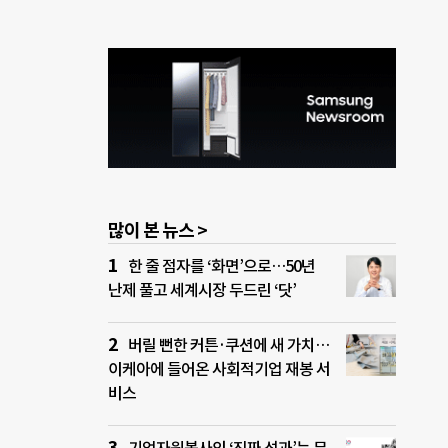
많이 본 뉴스 >
한 줄 점자를 ‘화면’으로…50년
난제 풀고 세계시장 두드린 ‘닷’
버릴 뻔한 커튼·쿠션에 새 가치…
이케아에 들어온 사회적기업 재봉 서
비스