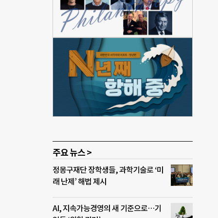
적인
전가
어질
에 미
이 높
에 혜
득 감
로 이
수수료
주요 뉴스 >
정몽구재단 장학생들, 과학기술로 ‘미
래 난제’ 해법 제시
AI, 지속가능경영의 새 기준으로…기