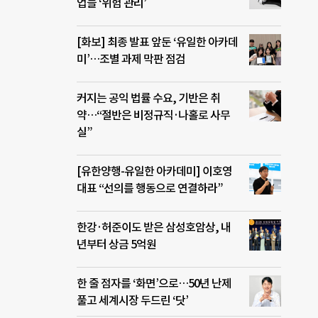
업들 ‘위험 관리’
[화보] 최종 발표 앞둔 ‘유일한 아카데
미’…조별 과제 막판 점검
커지는 공익 법률 수요, 기반은 취
약…“절반은 비정규직·나홀로 사무
실”
[유한양행-유일한 아카데미] 이호영
대표 “선의를 행동으로 연결하라”
한강·허준이도 받은 삼성호암상, 내
년부터 상금 5억원
한 줄 점자를 ‘화면’으로…50년 난제
풀고 세계시장 두드린 ‘닷’