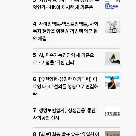
기업자원봉사의 ‘진짜 성과’는 무
엇인가…UN이 제시한 새 기준은
사이임팩트-넥스트임팩트, 사회
복지 현장을 위한 AI 리빙랩 업무 협
약 체결
AI, 지속가능경영의 새 기준으
로…기업들 ‘위험 관리’
[유한양행-유일한 아카데미] 이
호영 대표 “선의를 행동으로 연결하
라”
생명보험업계, ‘상생금융’ 통한
사회공헌 실시
[화보] 최종 발표 앞둔 ‘유일한 아