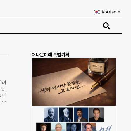
Korean
▼
Korean
▼
더나은미래 특별기획
우려
플랫
 이
이헌
점에
“규제
시장
업과