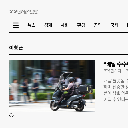
2026년 8월 9일(일)
뉴스
경제
사회
환경
공익
국제
이창근
“배달 수수
조유현 기자
2
배달 플랫폼 
하며 신중한 
폼이 상호 의
어질 수 있다
승 의원이 주
서 본 배달시장
는 목적뿐 아
전체의 위축이