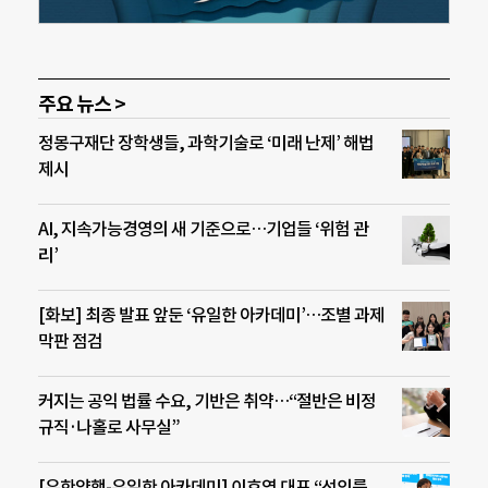
주요 뉴스 >
정몽구재단 장학생들, 과학기술로 ‘미래 난제’ 해법
제시
AI, 지속가능경영의 새 기준으로…기업들 ‘위험 관
리’
[화보] 최종 발표 앞둔 ‘유일한 아카데미’…조별 과제
막판 점검
커지는 공익 법률 수요, 기반은 취약…“절반은 비정
규직·나홀로 사무실”
[유한양행-유일한 아카데미] 이호영 대표 “선의를