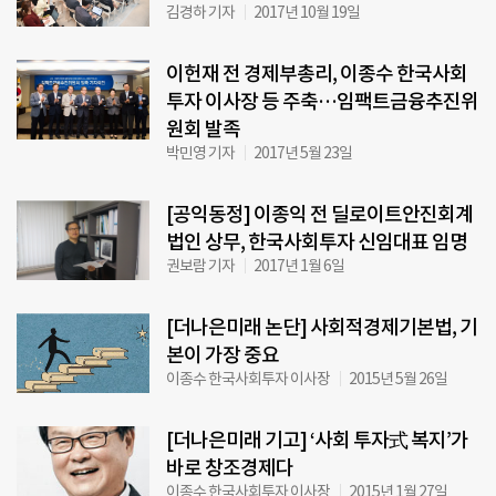
김경하 기자
2017년 10월 19일
이헌재 전 경제부총리, 이종수 한국사회
투자 이사장 등 주축…임팩트금융추진위
원회 발족
박민영 기자
2017년 5월 23일
[공익동정] 이종익 전 딜로이트안진회계
법인 상무, 한국사회투자 신임대표 임명
권보람 기자
2017년 1월 6일
[더나은미래 논단] 사회적경제기본법, 기
본이 가장 중요
이종수 한국사회투자 이사장
2015년 5월 26일
[더나은미래 기고] ‘사회 투자式 복지’가
바로 창조경제다
이종수 한국사회투자 이사장
2015년 1월 27일