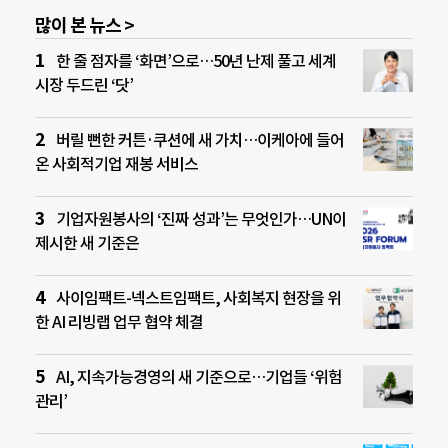
많이 본 뉴스 >
한 줄 점자를 ‘화면’으로…50년 난제 풀고 세계
시장 두드린 ‘닷’
버릴 뻔한 커튼·쿠션에 새 가치…이케아에 들어
온 사회적기업 재봉 서비스
기업자원봉사의 ‘진짜 성과’는 무엇인가…UN이
제시한 새 기준은
사이임팩트-넥스트임팩트, 사회복지 현장을 위
한 AI 리빙랩 업무 협약 체결
AI, 지속가능경영의 새 기준으로…기업들 ‘위험
관리’