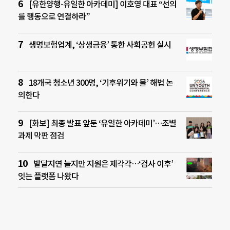
[유한양행-유일한 아카데미] 이호영 대표 “선의
를 행동으로 연결하라”
생명보험업계, ‘상생금융’ 통한 사회공헌 실시
18개국 청소년 300명, ‘기후위기와 물’ 해법 논
의한다
[화보] 최종 발표 앞둔 ‘유일한 아카데미’…조별
과제 막판 점검
발달지연 늘지만 지원은 제각각…‘검사 이후’
잇는 플랫폼 나왔다