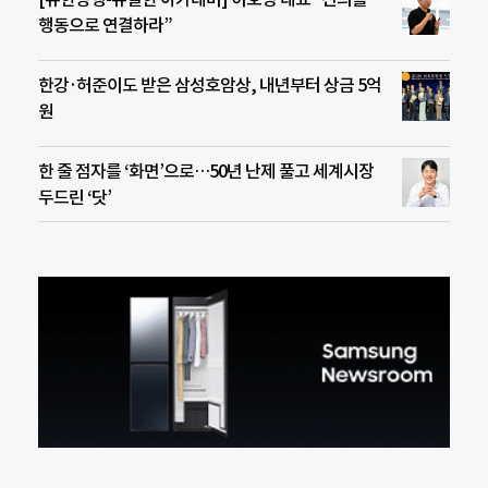
행동으로 연결하라”
한강·허준이도 받은 삼성호암상, 내년부터 상금 5억
원
한 줄 점자를 ‘화면’으로…50년 난제 풀고 세계시장
두드린 ‘닷’