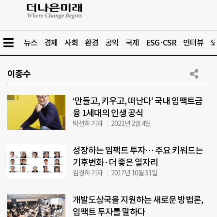
뉴스
경제
사회
환경
공익
국제
ESG·CSR
인터뷰
오
이종수
‘만들고, 키우고, 떠난다’ 국내 임팩트금
융 1세대의 인생 공식
박선하 기자
2021년 2월 4일
성장하는 임팩트 투자… 주요 키워드는
기후변화·더 좋은 일자리
김경하 기자
2017년 10월 31일
개발도상국을 지원하는 새로운 방법론,
임팩트 투자를 말하다