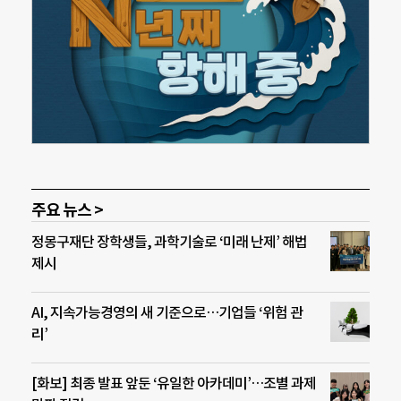
주요 뉴스 >
정몽구재단 장학생들, 과학기술로 ‘미래 난제’ 해법
제시
AI, 지속가능경영의 새 기준으로…기업들 ‘위험 관
리’
[화보] 최종 발표 앞둔 ‘유일한 아카데미’…조별 과제