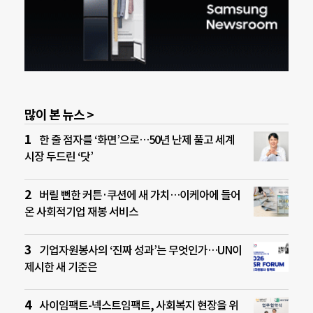
많이 본 뉴스 >
한 줄 점자를 ‘화면’으로…50년 난제 풀고 세계
시장 두드린 ‘닷’
버릴 뻔한 커튼·쿠션에 새 가치…이케아에 들어
온 사회적기업 재봉 서비스
기업자원봉사의 ‘진짜 성과’는 무엇인가…UN이
제시한 새 기준은
사이임팩트-넥스트임팩트, 사회복지 현장을 위