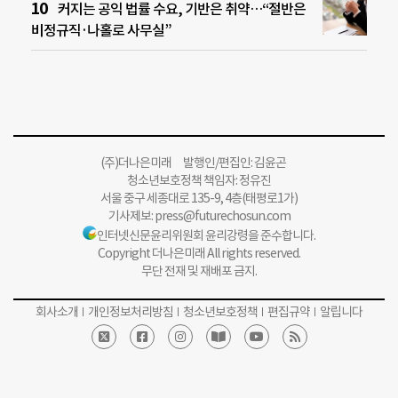
커지는 공익 법률 수요, 기반은 취약…“절반은
비정규직·나홀로 사무실”
(주)더나은미래 발행인/편집인: 김윤곤
청소년보호정책 책임자: 정유진
서울 중구 세종대로 135-9, 4층(태평로1가)
기사제보:
press@futurechosun.com
인터넷신문윤리위원회 윤리강령을 준수합니다.
Copyright 더나은미래 All rights reserved.
무단 전재 및 재배포 금지.
회사소개
개인정보처리방침
청소년보호정책
편집규약
알립니다