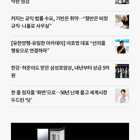
막판 점검
커지는 공익 법률 수요, 기반은 취약…“절반은 비정
규직·나홀로 사무실”
[유한양행-유일한 아카데미] 이호영 대표 “선의를
행동으로 연결하라”
한강·허준이도 받은 삼성호암상, 내년부터 상금 5억
원
한 줄 점자를 ‘화면’으로…50년 난제 풀고 세계시장
두드린 ‘닷’