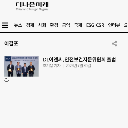
뉴스
경제
사회
환경
공익
국제
ESG·CSR
인터뷰
오
이길포
DL이앤씨, 안전보건자문위원회 출범
조기용 기자
2024년 7월 30일