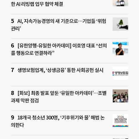
한 AI 리빙랩 업무 협약 체결
AI, 지속가능경영의 새 기준으로…기업들 ‘위험
관리’
[유한양행-유일한 아카데미] 이호영 대표 “선의
를 행동으로 연결하라”
생명보험업계, ‘상생금융’ 통한 사회공헌 실시
[화보] 최종 발표 앞둔 ‘유일한 아카데미’…조별
과제 막판 점검
18개국 청소년 300명, ‘기후위기와 물’ 해법 논
의한다