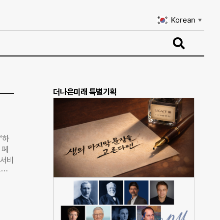
Korean
▼
Korean
▼
더나은미래 특별기획
“하
 폐
 서비
목소
발달장
 책
활을
 대