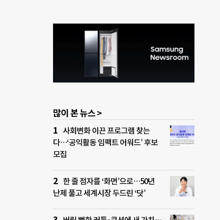
많이 본 뉴스 >
사회변화 이끈 프로그램 찾는
다…‘공익활동 임팩트 어워드’ 후보
모집
한 줄 점자를 ‘화면’으로…50년
난제 풀고 세계시장 두드린 ‘닷’