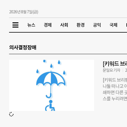
2026년 8월 7일(금)
뉴스
경제
사회
환경
공익
국제
의사결정장애
[키워드 브
문일요 기자
2
[키워드 브리
나둘 떠나고 이
쇄하면 다른 
스를 누리려면
리로 말했다. 
애인 9명이 
임을 질 수 
하려면 법적인