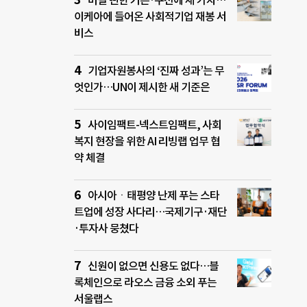
버릴 뻔한 커튼·쿠션에 새 가치…
이케아에 들어온 사회적기업 재봉 서
비스
기업자원봉사의 ‘진짜 성과’는 무
엇인가…UN이 제시한 새 기준은
사이임팩트-넥스트임팩트, 사회
복지 현장을 위한 AI 리빙랩 업무 협
약 체결
아시아ㆍ태평양 난제 푸는 스타
트업에 성장 사다리…국제기구·재단
·투자사 뭉쳤다
신원이 없으면 신용도 없다…블
록체인으로 라오스 금융 소외 푸는
서울랩스