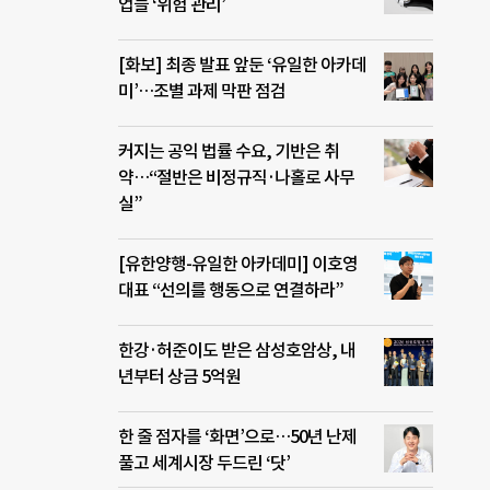
업들 ‘위험 관리’
[화보] 최종 발표 앞둔 ‘유일한 아카데
미’…조별 과제 막판 점검
커지는 공익 법률 수요, 기반은 취
약…“절반은 비정규직·나홀로 사무
실”
[유한양행-유일한 아카데미] 이호영
대표 “선의를 행동으로 연결하라”
한강·허준이도 받은 삼성호암상, 내
년부터 상금 5억원
한 줄 점자를 ‘화면’으로…50년 난제
풀고 세계시장 두드린 ‘닷’