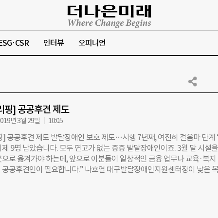
ESG·CSR
인터뷰
오피니언
리핑] 공공후견 제도
019년 3월 29일
10:05
핑] 공공후견 제도 발달장애인 보호 제도…시행 7년째, 여전히 걸음마 단계 
제 9명 남았습니다. 모두 연고가 없는 중증 발달장애인이죠. 3월 말 시설을
곳으로 옮겨가야 하는데, 앞으로 이분들이 일상적인 금융 업무나 교육·복지
 공공후견인이 필요합니다.” 나호열 대구발달장애인지원센터장이 낮은 
이달 말 문 닫는 장애인 거주 시설 대구 시민마을에는 탈(脫)시설을 앞둔 
있다. 이들 주변에도 복지시설 종사자와 지자체 사회복지사들이 있지만, 법적
있는 보호자는 없다. 나 센터장은 “의사결정 능력이 부족한 사람들이 사회생
 책임을 질 수 있는 대리인이 반드시 필요하다”면서 “설령 가족이 있더라도