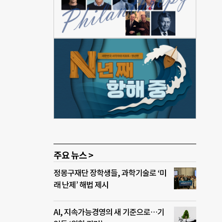
공후
 장애
사
 후견
있게
인에
으로
 재
사항
주요 뉴스 >
정몽구재단 장학생들, 과학기술로 ‘미
래 난제’ 해법 제시
AI, 지속가능경영의 새 기준으로…기