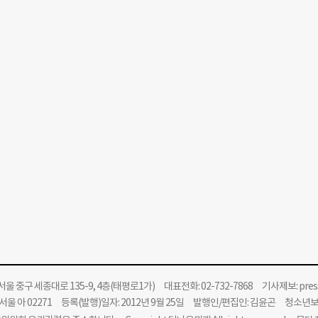
울 중구 세종대로 135-9, 4층(태평로1가) 대표전화: 02-732-7868 기사제보:
pre
울 아 02271 등록(발행)일자: 2012년 9월 25일 발행인/편집인: 김윤곤 청소년