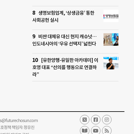
생명보험업계, ‘상생금융’ 통한
사회공헌 실시
비싼 대체유 대신 현지 캐슈넛…
인도네시아의 ‘우유 선택지’ 넓힌다
[유한양행-유일한 아카데미] 이
호영 대표 “선의를 행동으로 연결하
라”
ss@futurechosun.com
보호정책 책임자: 정유진