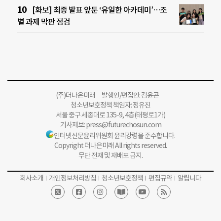
[화보] 최종 발표 앞둔 ‘유일한 아카데미’…조
별 과제 막판 점검
(주)더나은미래 발행인/편집인: 김윤곤
청소년보호정책 책임자: 정유진
서울 중구 세종대로 135-9, 4층(태평로1가)
기사제보:
press@futurechosun.com
인터넷신문윤리위원회 윤리강령을 준수합니다.
Copyright 더나은미래 All rights reserved.
무단 전재 및 재배포 금지.
회사소개
개인정보처리방침
청소년보호정책
편집규약
알립니다