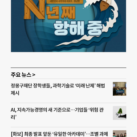
주요 뉴스 >
정몽구재단 장학생들, 과학기술로 ‘미래 난제’ 해법
제시
AI, 지속가능경영의 새 기준으로…기업들 ‘위험 관
리’
[화보] 최종 발표 앞둔 ‘유일한 아카데미’…조별 과제