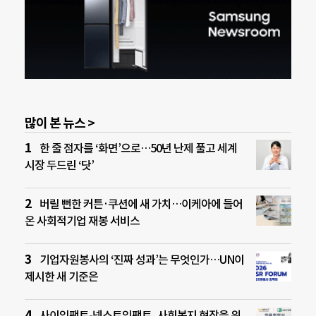
많이 본 뉴스 >
한 줄 점자를 ‘화면’으로…50년 난제 풀고 세계
시장 두드린 ‘닷’
버릴 뻔한 커튼·쿠션에 새 가치…이케아에 들어
온 사회적기업 재봉 서비스
기업자원봉사의 ‘진짜 성과’는 무엇인가…UN이
제시한 새 기준은
사이임팩트-넥스트임팩트, 사회복지 현장을 위