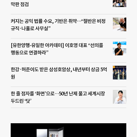
막판 점검
커지는 공익 법률 수요, 기반은 취약…“절반은 비정
규직·나홀로 사무실”
[유한양행-유일한 아카데미] 이호영 대표 “선의를
행동으로 연결하라”
한강·허준이도 받은 삼성호암상, 내년부터 상금 5억
원
한 줄 점자를 ‘화면’으로…50년 난제 풀고 세계시장
두드린 ‘닷’