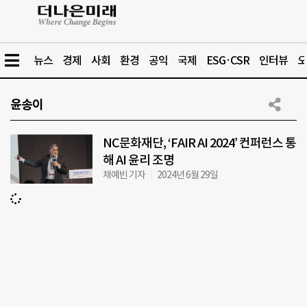
뉴스
경제
사회
환경
공익
국제
ESG·CSR
인터뷰
오
윤송이
NC문화재단, ‘FAIR AI 2024’ 컨퍼런스 통
해 AI 윤리 조명
채예빈 기자
2024년 6월 29일