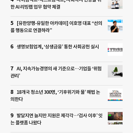
한 AI 리빙랩 업무 협약 체결
[유한양행-유일한 아카데미] 이호영 대표 “선의
를 행동으로 연결하라”
생명보험업계, ‘상생금융’ 통한 사회공헌 실시
AI, 지속가능경영의 새 기준으로…기업들 ‘위험
관리’
18개국 청소년 300명, ‘기후위기와 물’ 해법 논
의한다
발달지연 늘지만 지원은 제각각…‘검사 이후’ 잇
는 플랫폼 나왔다