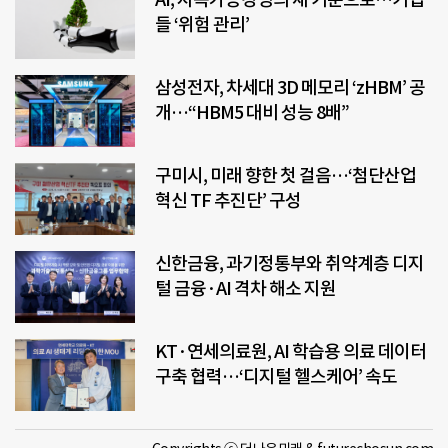
들 ‘위험 관리’
삼성전자, 차세대 3D 메모리 ‘zHBM’ 공
개…“HBM5 대비 성능 8배”
구미시, 미래 향한 첫 걸음…‘첨단산업
혁신 TF 추진단’ 구성
신한금융, 과기정통부와 취약계층 디지
털 금융·AI 격차 해소 지원
KT·연세의료원, AI 학습용 의료 데이터
구축 협력…‘디지털 헬스케어’ 속도