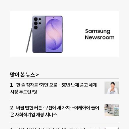
많이 본 뉴스 >
한 줄 점자를 ‘화면’으로…50년 난제 풀고 세계
시장 두드린 ‘닷’
버릴 뻔한 커튼·쿠션에 새 가치…이케아에 들어
온 사회적기업 재봉 서비스