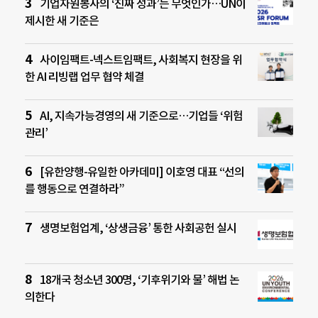
기업자원봉사의 ‘진짜 성과’는 무엇인가…UN이
제시한 새 기준은
사이임팩트-넥스트임팩트, 사회복지 현장을 위
한 AI 리빙랩 업무 협약 체결
AI, 지속가능경영의 새 기준으로…기업들 ‘위험
관리’
[유한양행-유일한 아카데미] 이호영 대표 “선의
를 행동으로 연결하라”
생명보험업계, ‘상생금융’ 통한 사회공헌 실시
18개국 청소년 300명, ‘기후위기와 물’ 해법 논
의한다