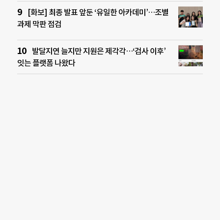
[화보] 최종 발표 앞둔 ‘유일한 아카데미’…조별
과제 막판 점검
발달지연 늘지만 지원은 제각각…‘검사 이후’
잇는 플랫폼 나왔다