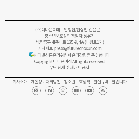
(주)더나은미래 발행인/편집인: 김윤곤
청소년보호정책 책임자: 정유진
서울 중구 세종대로 135-9, 4층(태평로1가)
기사제보:
press@futurechosun.com
인터넷신문윤리위원회 윤리강령을 준수합니다.
Copyright 더나은미래 All rights reserved.
무단 전재 및 재배포 금지.
회사소개
개인정보처리방침
청소년보호정책
편집규약
알립니다