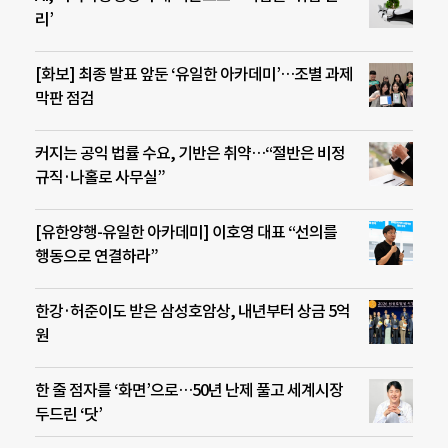
리’
[화보] 최종 발표 앞둔 ‘유일한 아카데미’…조별 과제
막판 점검
커지는 공익 법률 수요, 기반은 취약…“절반은 비정
규직·나홀로 사무실”
[유한양행-유일한 아카데미] 이호영 대표 “선의를
행동으로 연결하라”
한강·허준이도 받은 삼성호암상, 내년부터 상금 5억
원
한 줄 점자를 ‘화면’으로…50년 난제 풀고 세계시장
두드린 ‘닷’