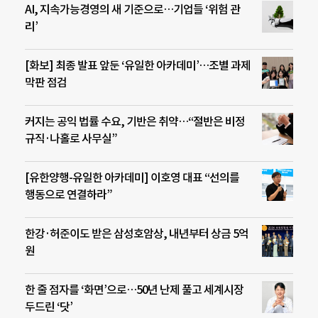
AI, 지속가능경영의 새 기준으로…기업들 ‘위험 관
리’
[화보] 최종 발표 앞둔 ‘유일한 아카데미’…조별 과제
막판 점검
커지는 공익 법률 수요, 기반은 취약…“절반은 비정
규직·나홀로 사무실”
[유한양행-유일한 아카데미] 이호영 대표 “선의를
행동으로 연결하라”
한강·허준이도 받은 삼성호암상, 내년부터 상금 5억
원
한 줄 점자를 ‘화면’으로…50년 난제 풀고 세계시장
두드린 ‘닷’