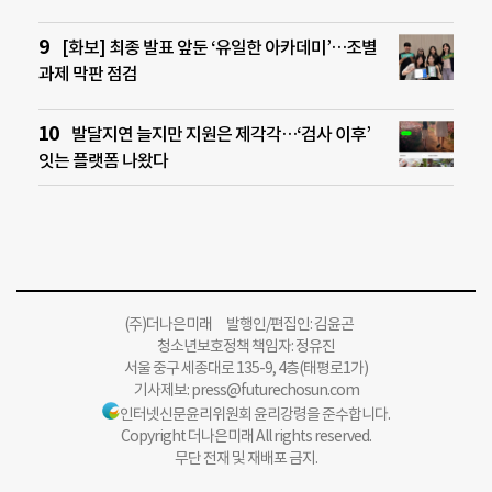
[화보] 최종 발표 앞둔 ‘유일한 아카데미’…조별
과제 막판 점검
발달지연 늘지만 지원은 제각각…‘검사 이후’
잇는 플랫폼 나왔다
(주)더나은미래 발행인/편집인: 김윤곤
청소년보호정책 책임자: 정유진
서울 중구 세종대로 135-9, 4층(태평로1가)
기사제보:
press@futurechosun.com
인터넷신문윤리위원회 윤리강령을 준수합니다.
Copyright 더나은미래 All rights reserved.
무단 전재 및 재배포 금지.