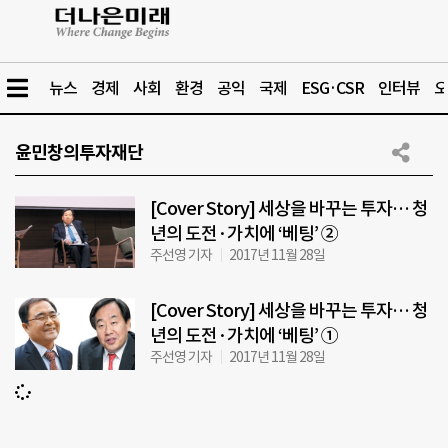
뉴스
경제
사회
환경
공익
국제
ESG·CSR
인터뷰
오
윤민창의투자재단
[Cover Story] 세상을 바꾸는 투자… 청
년의 도전·가치에 ‘베팅’ ②
주선영 기자
2017년 11월 28일
[Cover Story] 세상을 바꾸는 투자… 청
년의 도전·가치에 ‘베팅’ ①
주선영 기자
2017년 11월 28일