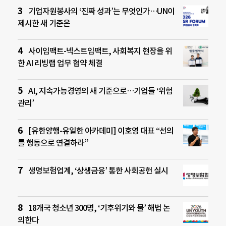
기업자원봉사의 ‘진짜 성과’는 무엇인가…UN이
제시한 새 기준은
사이임팩트-넥스트임팩트, 사회복지 현장을 위
한 AI 리빙랩 업무 협약 체결
AI, 지속가능경영의 새 기준으로…기업들 ‘위험
관리’
[유한양행-유일한 아카데미] 이호영 대표 “선의
를 행동으로 연결하라”
생명보험업계, ‘상생금융’ 통한 사회공헌 실시
18개국 청소년 300명, ‘기후위기와 물’ 해법 논
의한다