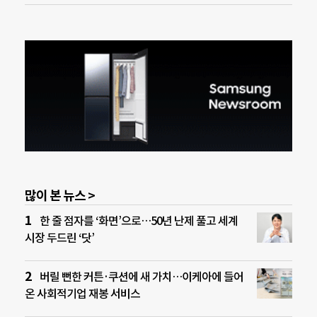
많이 본 뉴스 >
한 줄 점자를 ‘화면’으로…50년 난제 풀고 세계
시장 두드린 ‘닷’
버릴 뻔한 커튼·쿠션에 새 가치…이케아에 들어
온 사회적기업 재봉 서비스