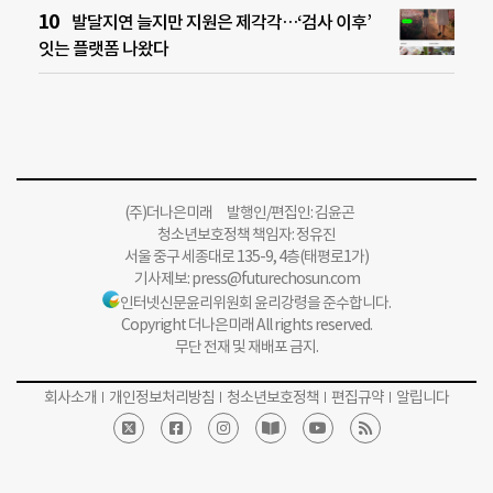
발달지연 늘지만 지원은 제각각…‘검사 이후’
잇는 플랫폼 나왔다
(주)더나은미래 발행인/편집인: 김윤곤
청소년보호정책 책임자: 정유진
서울 중구 세종대로 135-9, 4층(태평로1가)
기사제보:
press@futurechosun.com
인터넷신문윤리위원회 윤리강령을 준수합니다.
Copyright 더나은미래 All rights reserved.
무단 전재 및 재배포 금지.
회사소개
개인정보처리방침
청소년보호정책
편집규약
알립니다