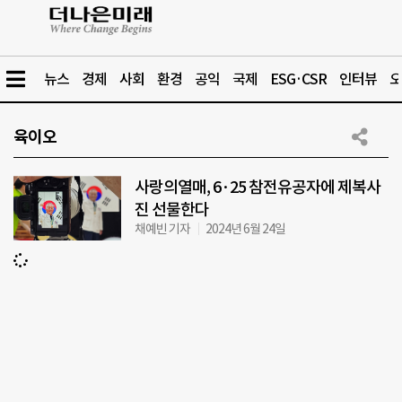
뉴스
경제
사회
환경
공익
국제
ESG·CSR
인터뷰
오
육이오
사랑의열매, 6·25 참전유공자에 제복사
진 선물한다
채예빈 기자
2024년 6월 24일