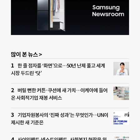
많이 본 뉴스 >
한 줄 점자를 ‘화면’으로…50년 난제 풀고 세계
시장 두드린 ‘닷’
버릴 뻔한 커튼·쿠션에 새 가치…이케아에 들어
온 사회적기업 재봉 서비스
기업자원봉사의 ‘진짜 성과’는 무엇인가…UN이
제시한 새 기준은
사이임팩트-넥스트임팩트, 사회복지 현장을 위