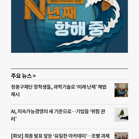
주요 뉴스 >
정몽구재단 장학생들, 과학기술로 ‘미래 난제’ 해법
제시
AI, 지속가능경영의 새 기준으로…기업들 ‘위험 관
리’
[화보] 최종 발표 앞둔 ‘유일한 아카데미’…조별 과제