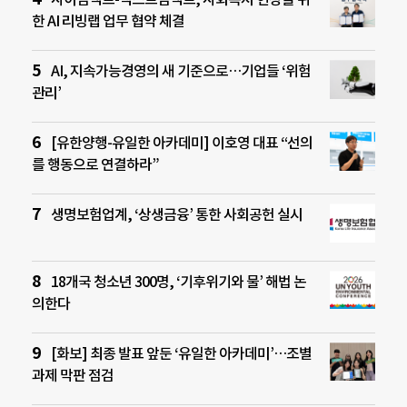
한 AI 리빙랩 업무 협약 체결
AI, 지속가능경영의 새 기준으로…기업들 ‘위험
관리’
[유한양행-유일한 아카데미] 이호영 대표 “선의
를 행동으로 연결하라”
생명보험업계, ‘상생금융’ 통한 사회공헌 실시
18개국 청소년 300명, ‘기후위기와 물’ 해법 논
의한다
[화보] 최종 발표 앞둔 ‘유일한 아카데미’…조별
과제 막판 점검