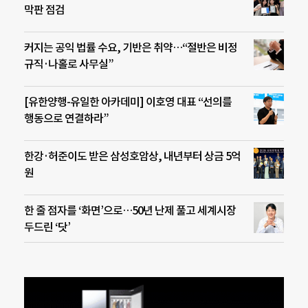
막판 점검
커지는 공익 법률 수요, 기반은 취약…“절반은 비정
규직·나홀로 사무실”
[유한양행-유일한 아카데미] 이호영 대표 “선의를
행동으로 연결하라”
한강·허준이도 받은 삼성호암상, 내년부터 상금 5억
원
한 줄 점자를 ‘화면’으로…50년 난제 풀고 세계시장
두드린 ‘닷’