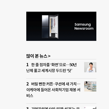
많이 본 뉴스 >
한 줄 점자를 ‘화면’으로…50년
난제 풀고 세계시장 두드린 ‘닷’
버릴 뻔한 커튼·쿠션에 새 가치…
이케아에 들어온 사회적기업 재봉 서
비스