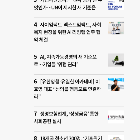
기업자원봉사의 ‘진짜 성과’는 무
엇인가…UN이 제시한 새 기준은
사이임팩트-넥스트임팩트, 사회
복지 현장을 위한 AI 리빙랩 업무 협
약 체결
AI, 지속가능경영의 새 기준으
로…기업들 ‘위험 관리’
[유한양행-유일한 아카데미] 이
호영 대표 “선의를 행동으로 연결하
라”
생명보험업계, ‘상생금융’ 통한
사회공헌 실시
18개국 청소년 300명, ‘기후위기