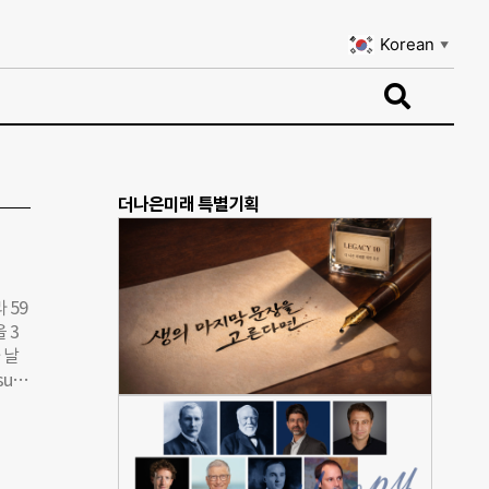
Korean
▼
Korean
▼
더나은미래 특별기획
 59
 3
 날
u)
다.
 숨졌
큰 병
관인