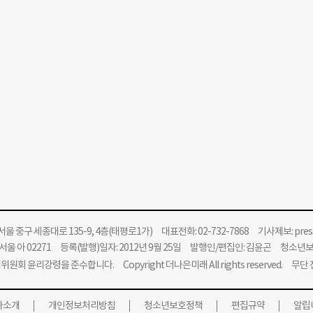
울 중구 세종대로 135-9, 4층(태평로1가) 대표전화: 02-732-7868 기사제보:
pre
울 아 02271 등록(발행)일자: 2012년 9월 25일 발행인/편집인: 김윤곤 청소년
위원회 윤리강령을 준수합니다.
Copyright 더나은미래 All rights reserved. 무
사소개
개인정보처리방침
청소년보호정책
편집규약
알립