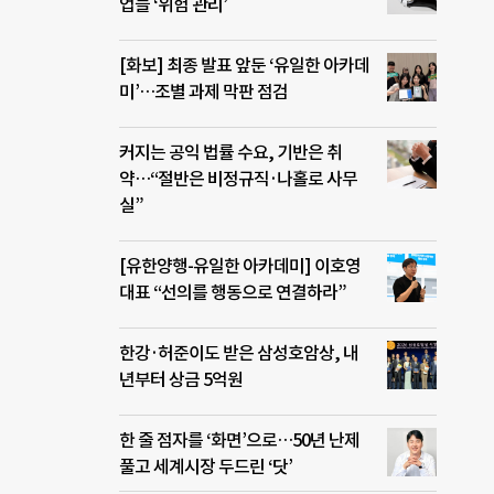
업들 ‘위험 관리’
[화보] 최종 발표 앞둔 ‘유일한 아카데
미’…조별 과제 막판 점검
커지는 공익 법률 수요, 기반은 취
약…“절반은 비정규직·나홀로 사무
실”
[유한양행-유일한 아카데미] 이호영
대표 “선의를 행동으로 연결하라”
한강·허준이도 받은 삼성호암상, 내
년부터 상금 5억원
한 줄 점자를 ‘화면’으로…50년 난제
풀고 세계시장 두드린 ‘닷’