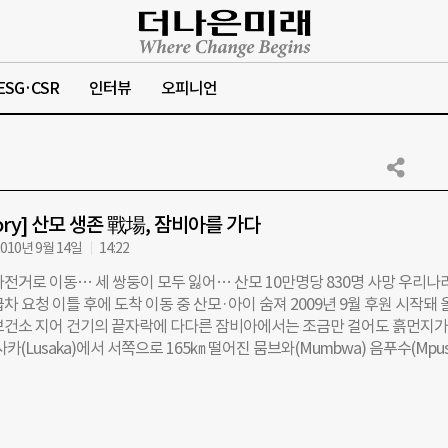
ESG·CSR
인터뷰
오피니언
story] 산모 생존 戰場, 잠비아를 가다
010년 9월 14일
14:22
전거로 이동… 세 쌍둥이 모두 잃어… 산모 10만명당 830명 사망 우리나라
차 요청 이틀 후에 도착 이동 중 산모·아이 숨져 2009년 9월 후원 시작돼 올
보건소 지어 건기의 끝자락에 다다른 잠비아에서는 조금만 걸어도 흙먼지가
사카(Lusaka)에서 서쪽으로 165㎞ 떨어진 뭄브와(Mumbwa) 음푸수(Mpus
서 만난 조세핀(53)은 흙구덩이 속에 앉아 딸의 죽음에 대해 담담하게 말했
의 딸 루스는 세 번째 아이를 낳다 지난 7월 말라리아로 배속 태아와 함께
틀 전에 머리가 아프다고 근처의 보건소를 갔어요. 말라리아 진단을 받고 더 
위해 구급차를 요청했는데 오지 않았죠.” 보건소보다 한 단계 높은 의료기