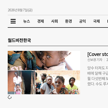
2026년 8월 7일(금)
뉴스
경제
사회
환경
공익
국제
월드비전한국
[Cover 
신보경 기자
2
양수 터져도 자
배에 달해 구급
월 다섯번째 
렸다. 수도 루
보건소 근처에
22세였던 그녀
다. “죽기 이
원으로 가기 