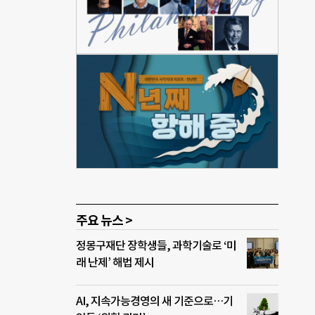
를 불
, 나
 도
렸다.
 손
 직계
자가
주요 뉴스 >
정몽구재단 장학생들, 과학기술로 ‘미
래 난제’ 해법 제시
AI, 지속가능경영의 새 기준으로…기