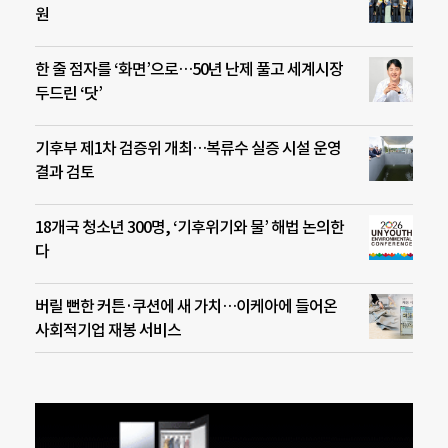
원
한 줄 점자를 ‘화면’으로…50년 난제 풀고 세계시장
두드린 ‘닷’
기후부 제1차 검증위 개최…복류수 실증 시설 운영
결과 검토
18개국 청소년 300명, ‘기후위기와 물’ 해법 논의한
다
버릴 뻔한 커튼·쿠션에 새 가치…이케아에 들어온
사회적기업 재봉 서비스