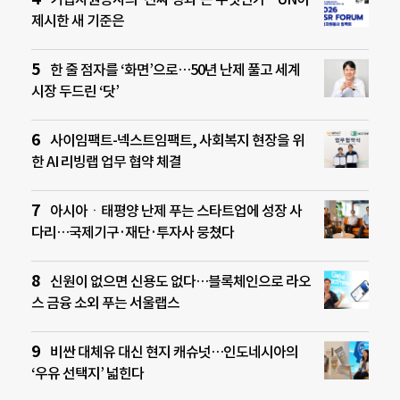
제시한 새 기준은
한 줄 점자를 ‘화면’으로…50년 난제 풀고 세계
시장 두드린 ‘닷’
사이임팩트-넥스트임팩트, 사회복지 현장을 위
한 AI 리빙랩 업무 협약 체결
아시아ㆍ태평양 난제 푸는 스타트업에 성장 사
다리…국제기구·재단·투자사 뭉쳤다
신원이 없으면 신용도 없다…블록체인으로 라오
스 금융 소외 푸는 서울랩스
비싼 대체유 대신 현지 캐슈넛…인도네시아의
‘우유 선택지’ 넓힌다