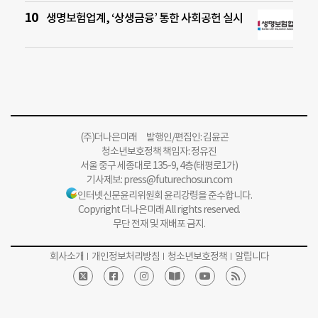
생명보험업계, ‘상생금융’ 통한 사회공헌 실시
(주)더나은미래 발행인/편집인: 김윤곤
청소년보호정책 책임자: 정유진
서울 중구 세종대로 135-9, 4층(태평로1가)
기사제보:
press@futurechosun.com
인터넷신문윤리위원회 윤리강령을 준수합니다.
Copyright 더나은미래 All rights reserved.
무단 전재 및 재배포 금지.
회사소개
개인정보처리방침
청소년보호정책
알립니다