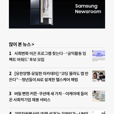
많이 본 뉴스 >
사회변화 이끈 프로그램 찾는다…‘공익활동 임
팩트 어워드’ 후보 모집
[유한양행-유일한 아카데미] “코딩 몰라도 앱 만
든다”…청년들이 AI로 설계한 헬스케어 해법
버릴 뻔한 커튼·쿠션에 새 가치…이케아에 들어
온 사회적기업 재봉 서비스
기업자원봉사의 ‘진짜 성과’는 무엇인가…UN이