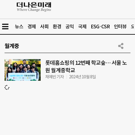
뉴스
경제
사회
환경
공익
국제
ESG·CSR
인터뷰
오
월계중
롯데홈쇼핑의 12번째 학교숲… 서울 노
원 월계중학교
채예빈 기자
2024년 10월 8일