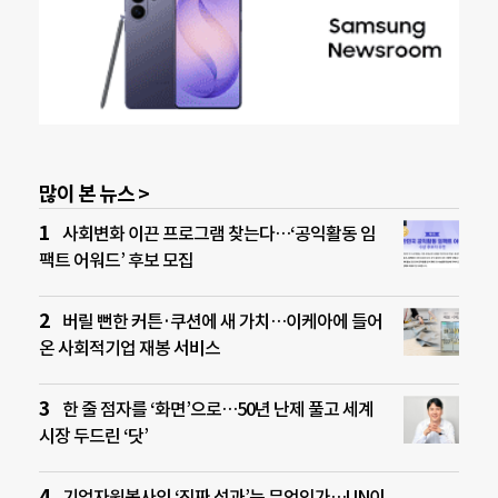
많이 본 뉴스 >
사회변화 이끈 프로그램 찾는다…‘공익활동 임
팩트 어워드’ 후보 모집
버릴 뻔한 커튼·쿠션에 새 가치…이케아에 들어
온 사회적기업 재봉 서비스
한 줄 점자를 ‘화면’으로…50년 난제 풀고 세계
시장 두드린 ‘닷’
기업자원봉사의 ‘진짜 성과’는 무엇인가…UN이