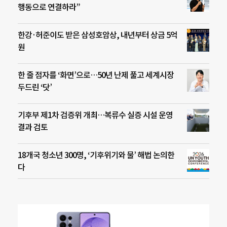
행동으로 연결하라”
한강·허준이도 받은 삼성호암상, 내년부터 상금 5억
원
한 줄 점자를 ‘화면’으로…50년 난제 풀고 세계시장
두드린 ‘닷’
기후부 제1차 검증위 개최…복류수 실증 시설 운영
결과 검토
18개국 청소년 300명, ‘기후위기와 물’ 해법 논의한
다