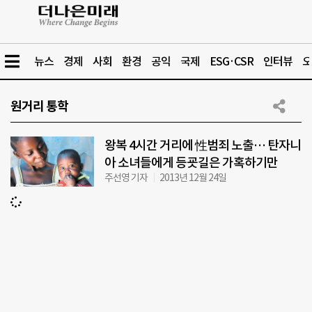
뉴스
경제
사회
환경
공익
국제
ESG·CSR
인터뷰
오
원거리 통학
왕복 4시간 거리에 性범죄 노출… 탄자니
아 소녀들에게 등굣길은 가혹하기만
주선영 기자
2013년 12월 24일