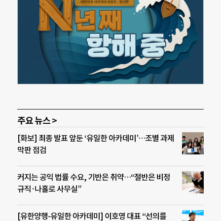
주요 뉴스 >
[화보] 최종 발표 앞둔 ‘유일한 아카데미’…조별 과제
막판 점검
커지는 공익 법률 수요, 기반은 취약…“절반은 비정
규직·나홀로 사무실”
[유한양행-유일한 아카데미] 이호영 대표 “선의를