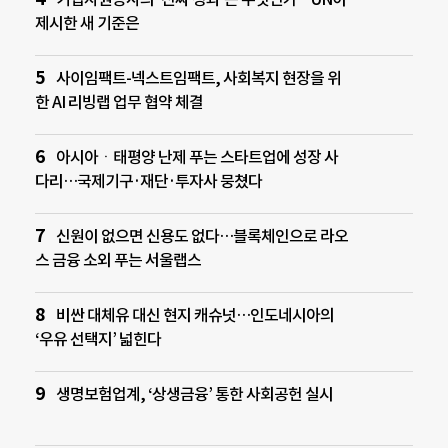
제시한 새 기준은
사이임팩트-넥스트임팩트, 사회복지 현장을 위
한 AI 리빙랩 업무 협약 체결
아시아ㆍ태평양 난제 푸는 스타트업에 성장 사
다리…국제기구·재단·투자사 뭉쳤다
신원이 없으면 신용도 없다…블록체인으로 라오
스 금융 소외 푸는 서울랩스
비싼 대체유 대신 현지 캐슈넛…인도네시아의
‘우유 선택지’ 넓힌다
생명보험업계, ‘상생금융’ 통한 사회공헌 실시