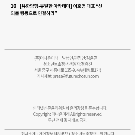
[유한양행-유일한 아카데미] 이호영 대표 “선
의를 행동으로 연결하라”
(주)더나은미래 발행인/편집인: 김윤곤
청소년보호정책 책임자: 정유진
서울 중구 세종대로 135-9, 4층(태평로1가)
기사제보:
press@futurechosun.com
인터넷신문윤리위원회 윤리강령을 준수합니다.
Copyright 더나은미래 All rights reserved.
무단 전재 및 재배포 금지.
회사소개
개인정보처리방침
청소년보호정책
알립니다