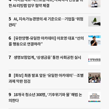
한 AI 리빙랩 업무 협약 체결
AI, 지속가능경영의 새 기준으로…기업들 ‘위험
관리’
[유한양행-유일한 아카데미] 이호영 대표 “선의
를 행동으로 연결하라”
생명보험업계, ‘상생금융’ 통한 사회공헌 실시
[화보] 최종 발표 앞둔 ‘유일한 아카데미’…조별
과제 막판 점검
18개국 청소년 300명, ‘기후위기와 물’ 해법 논
의한다