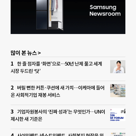
많이 본 뉴스 >
한 줄 점자를 ‘화면’으로…50년 난제 풀고 세계
시장 두드린 ‘닷’
버릴 뻔한 커튼·쿠션에 새 가치…이케아에 들어
온 사회적기업 재봉 서비스
기업자원봉사의 ‘진짜 성과’는 무엇인가…UN이
제시한 새 기준은
사이임팩트-넥스트임팩트, 사회복지 현장을 위