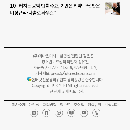
커지는 공익 법률 수요, 기반은 취약…“절반은
비정규직·나홀로 사무실”
(주)더나은미래 발행인/편집인: 김윤곤
청소년보호정책 책임자: 정유진
서울 중구 세종대로 135-9, 4층(태평로1가)
기사제보:
press@futurechosun.com
인터넷신문윤리위원회 윤리강령을 준수합니다.
Copyright 더나은미래 All rights reserved.
무단 전재 및 재배포 금지.
회사소개
개인정보처리방침
청소년보호정책
편집규약
알립니다