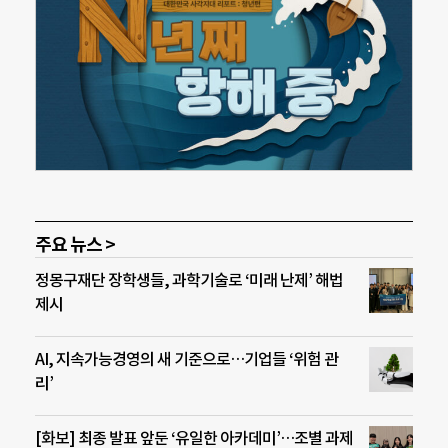
주요 뉴스 >
정몽구재단 장학생들, 과학기술로 ‘미래 난제’ 해법
제시
AI, 지속가능경영의 새 기준으로…기업들 ‘위험 관
리’
[화보] 최종 발표 앞둔 ‘유일한 아카데미’…조별 과제