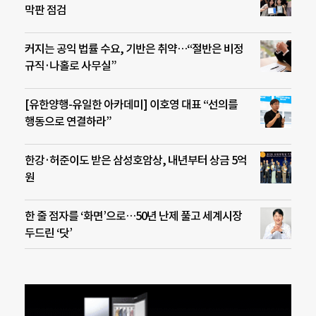
막판 점검
커지는 공익 법률 수요, 기반은 취약…“절반은 비정
규직·나홀로 사무실”
[유한양행-유일한 아카데미] 이호영 대표 “선의를
행동으로 연결하라”
한강·허준이도 받은 삼성호암상, 내년부터 상금 5억
원
한 줄 점자를 ‘화면’으로…50년 난제 풀고 세계시장
두드린 ‘닷’