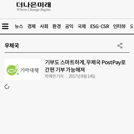
뉴스
경제
사회
환경
공익
국제
ESG·CSR
인터뷰
오
우체국
기부도 스마트하게, 우체국 PostPay로
간편 기부 가능해져
박혜연 기자
2017년 8월 14일