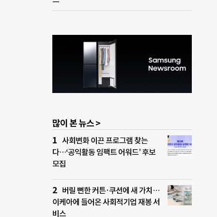
많이 본 뉴스 >
사회변화 이끈 프로그램 찾는
다…‘공익활동 임팩트 어워드’ 후보
모집
버릴 뻔한 커튼·쿠션에 새 가치…
이케아에 들어온 사회적기업 재봉 서
비스