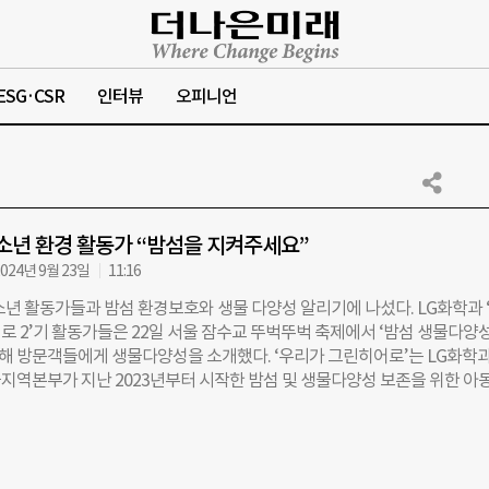
ESG·CSR
인터뷰
오피니언
소년 환경 활동가 “밤섬을 지켜주세요”
024년 9월 23일
11:16
소년 활동가들과 밤섬 환경보호와 생물 다양성 알리기에 나섰다. LG화학과 
 2’기 활동가들은 22일 서울 잠수교 뚜벅뚜벅 축제에서 ‘밤섬 생물다양성
련해 방문객들에게 생물다양성을 소개했다. ‘우리가 그린히어로’는 LG화학과
지역본부가 지난 2023년부터 시작한 밤섬 및 생물다양성 보존을 위한 아동
육성프로젝트다. 환경부로부터 ‘우수환경교육프로그램’으로 지정된 활동
잠수교 뚜벅뚜벅 축제에서 초·중생 40여 명으로 구성된 환경 활동가들은 생
필요성을 알리기 위해 다양한 시민 참여형 프로그램을 펼쳤다. 부스 내 프
한 시민들에게는 수달 등 멸종위기 동물을 주제로 한 자체 제작 굿즈를 배