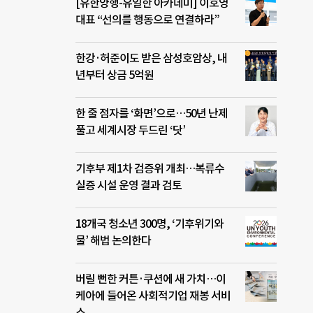
[유한양행-유일한 아카데미] 이호영
대표 “선의를 행동으로 연결하라”
한강·허준이도 받은 삼성호암상, 내
년부터 상금 5억원
한 줄 점자를 ‘화면’으로…50년 난제
풀고 세계시장 두드린 ‘닷’
기후부 제1차 검증위 개최…복류수
실증 시설 운영 결과 검토
18개국 청소년 300명, ‘기후위기와
물’ 해법 논의한다
버릴 뻔한 커튼·쿠션에 새 가치…이
케아에 들어온 사회적기업 재봉 서비
스