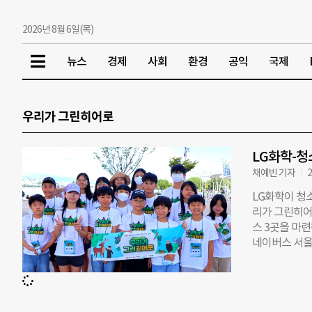
2026년 8월 6일(목)
뉴스
경제
사회
환경
공익
국제
우리가 그린히어로
LG화학-청
채예빈 기자
2
LG화학이 청
리가 그린히어로
스 3곳을 마
네이버스 서울
소년 활동가 
하다. 이번 
양성 보존의 
에 모두 참여