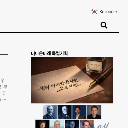
Korean
▼
Korean
▼
더나은미래 특별기획
‘우
’ 부
 굿
 청
이기도
물다
로그램
부하며