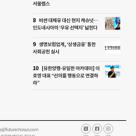
서울랩스
비싼 대체유 대신 현지 캐슈넛…
인도네시아의 ‘우유 선택지’ 넓힌다
생명보험업계, ‘상생금융’ 통한
사회공헌 실시
[유한양행-유일한 아카데미] 이
호영 대표 “선의를 행동으로 연결하
라”
ss@futurechosun.com