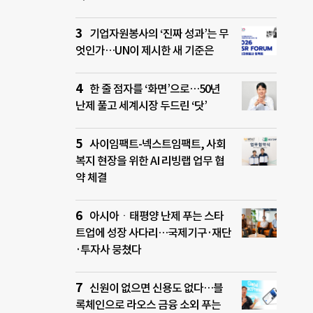
기업자원봉사의 ‘진짜 성과’는 무
엇인가…UN이 제시한 새 기준은
한 줄 점자를 ‘화면’으로…50년
난제 풀고 세계시장 두드린 ‘닷’
사이임팩트-넥스트임팩트, 사회
복지 현장을 위한 AI 리빙랩 업무 협
약 체결
아시아ㆍ태평양 난제 푸는 스타
트업에 성장 사다리…국제기구·재단
·투자사 뭉쳤다
신원이 없으면 신용도 없다…블
록체인으로 라오스 금융 소외 푸는