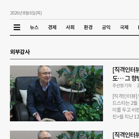
2026년 8월 6일(목)
뉴스
경제
사회
환경
공익
국제
외부감사
[직격인터뷰
도… 그 향
주선영 기자
2
[직격인터뷰]
드스타는 2월
이를 두고 비
진>을 지난 
다”며 “비영
내비게이터처럼
[직격인터뷰
속 밀어붙이는