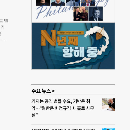
용하
일어
 할
로 별
식으
 기
공시
했
 결
 공
나
는 것
 해당
는 건
인
회계나
 0
라면,
나머지
타인
스와
는 빅
주요 뉴스 >
요한
서까지
커지는 공익 법률 수요, 기반은 취
너비게
약…“절반은 비정규직·나홀로 사무
지원
실”
로그
나타낼
 목적