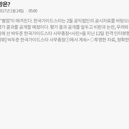
방은?
구속당하고 단체는 청산됐다. (관련기사 1, 관련기사 2) 내부에서 돈을 유
에 제대로 쓰지 않았다는 게 드러났기 때문이다. 우리나라에서도 언제든지 
017년 1월 24일
05:00
일이다. 비영리조직은 기부금을 받는다. 돈을 잘 써서 사회 변화를 만들어내야
‘별점’이 매겨진다. 한국가이드스타는 2월 공익법인의 공시자료를 바탕으
이 돈을 어떻게 쓰는지 공개하고 소통하는 건 당연하다. ‘믿고 맡겨라’는 방
평가 결과를 공개할 예정이다. 평가 결과 공개를 앞두고 비판과 논란, 우려와
 된다. 자정 작용으로 바뀔 수 없다면 외부 충격요법도 필요하다. ◇엉성한 
심에 선 박두준 한국가이드스타 사무총장<사진>을 지난 12일 전격 인터뷰
된 단체 많아 한국가이드스타에서 평가한 공익법인 수는 총 889개. 국세청에
인터뷰] 박두준 한국가이드스타 사무총장①에서 계속> ◇투명한 자료, 정확한
 8585개(사업연도 2015년) 공익법인 중 기부금이 3000만원 미만이거
임팩트’ 논의 가능해 ㅡ재정적인 척도를 기준으로 삼아 정량적으로만 평가하
 2014년도 이후 설립돼 만 2년이 되지 않은 법인(136곳)은 평가에서 제외했다.
를 표하는 이들도 많다. 재정적인 지표가 꼭 단체의 임팩트나 가치를 의미하
 특징이 일반 자선사업을 하는 공익법인과는 다른 의료법인(966곳), 학교법
 “한국가이드스타 홈페이지에서 비영리단체 평가를 선택하면 기관 정보, 
 평가에서 제외됐다. 위의 법인을 제외한 평가대상법인 2554곳 중 일반관리비
뷰 정보를 함께 확인할 수 있다. 평가가 공시 자료를 활용한 ‘정량적 평가’
명, 인건비 0명 등 투명성이 결여돼 평가를 유보한 법인 1665곳을 제외한 
 의견, 언론, 외부에서 수집한 ‘텍스트 마이닝’ 등을 담는 ‘정성 평가’다. 
고해 기부를 결정하도록 돕는 것이다. 인터넷에서 발생하는 버즈(buzz·뉴
 등의 게시글)에서 해당 공익법인의 긍정·부정 콘텐츠를 수집하여 분석하
시스템도 개발 중이다.” 박 사무총장은 “한국가이드스타는 기부자에게 필
한 곳에 모으는 ‘플랫폼’으로 가려 한다”며 “단체별 공시자료 및 감사보고
 확인할 수 있게 했다”고 했다. 올해부터는 ‘빅데이터 분석 시스템’인 도
vigator) 2.0 버전 개발에도 착수했다. 지난해 구글임팩트챌린지에서 받은 
만원에, 데이터 시각화 전문회사인 클릭테스(QlikTech)사의 분석 솔루션 프
 지원받았다. 각 단체별·통계 항목별로 보다 깊이 있는 정보를 시각화로 
이드스타 홈페이지에서는 각 기관 마다 ‘1만원의 법칙’을 표기했다. 공익을