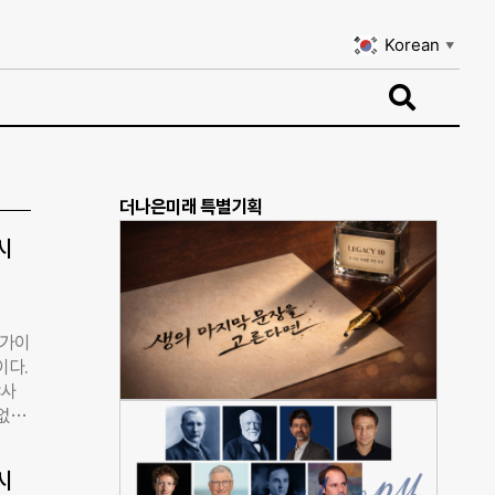
Korean
▼
Korean
▼
더나은미래 특별기획
시
국가이
이다.
<사
없
채리티
 계
시
리단체