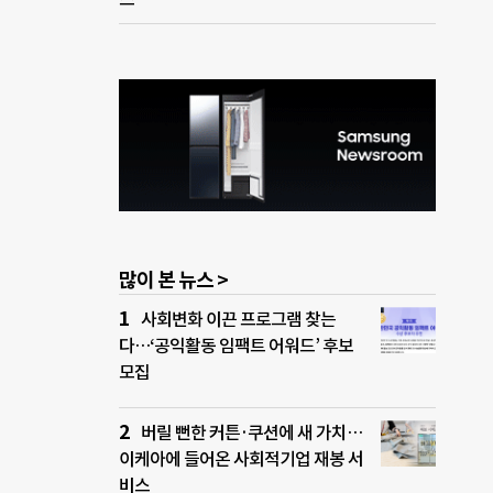
많이 본 뉴스 >
사회변화 이끈 프로그램 찾는
다…‘공익활동 임팩트 어워드’ 후보
모집
버릴 뻔한 커튼·쿠션에 새 가치…
이케아에 들어온 사회적기업 재봉 서
비스