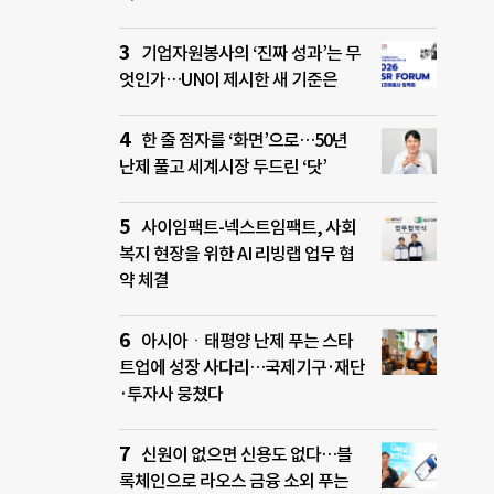
기업자원봉사의 ‘진짜 성과’는 무
엇인가…UN이 제시한 새 기준은
한 줄 점자를 ‘화면’으로…50년
난제 풀고 세계시장 두드린 ‘닷’
사이임팩트-넥스트임팩트, 사회
복지 현장을 위한 AI 리빙랩 업무 협
약 체결
아시아ㆍ태평양 난제 푸는 스타
트업에 성장 사다리…국제기구·재단
·투자사 뭉쳤다
신원이 없으면 신용도 없다…블
록체인으로 라오스 금융 소외 푸는