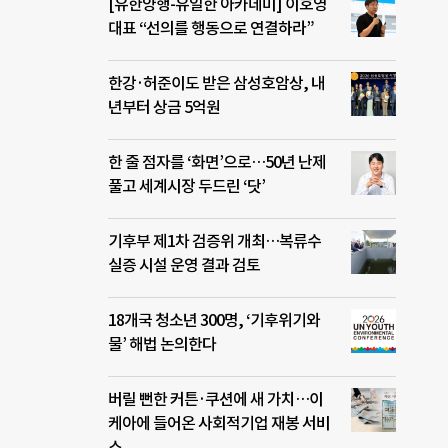
[유한양행-유일한 아카데미] 이호영
대표 “선의를 행동으로 연결하라”
한강·허준이도 받은 삼성호암상, 내
년부터 상금 5억원
한 줄 점자를 ‘화면’으로…50년 난제
풀고 세계시장 두드린 ‘닷’
기후부 제1차 검증위 개최…복류수
실증 시설 운영 결과 검토
18개국 청소년 300명, ‘기후위기와
물’ 해법 논의한다
버릴 뻔한 커튼·쿠션에 새 가치…이
케아에 들어온 사회적기업 재봉 서비
스