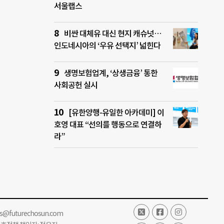
서울랩스
비싼 대체유 대신 현지 캐슈넛…
인도네시아의 ‘우유 선택지’ 넓힌다
생명보험업계, ‘상생금융’ 통한
사회공헌 실시
[유한양행-유일한 아카데미] 이
호영 대표 “선의를 행동으로 연결하
라”
ss@futurechosun.com