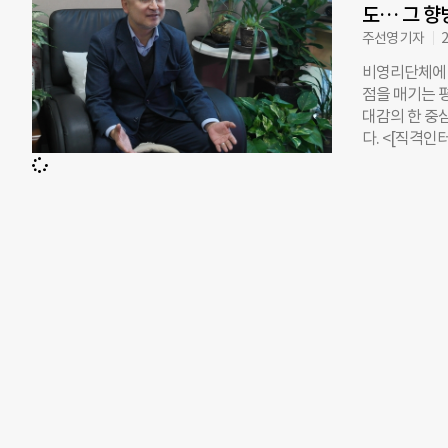
도… 그 향
4곳의 대표가 
고 목적 사업
주선영 기자
2
날 수 있는 
비영리단체에 
책임이 있다. 
점을 매기는 
로는 더는 안
대감의 한 중
로 평가 유보
다. <[직격
산서류를 공시한
시 기반해 ‘
(3397곳),
에 대해 염려
법률과 규칙,
아니지 않나.
(1532곳)도
평가 외에도 리
원, 직원수 0
리뷰는 사람들의
의 의견을 참
주요 커뮤니티
데이터 분석 
모든 정보를 
한 곳에서 모두
이터(Donor
금 2억5000
램도 무상으로
예정이다. 가