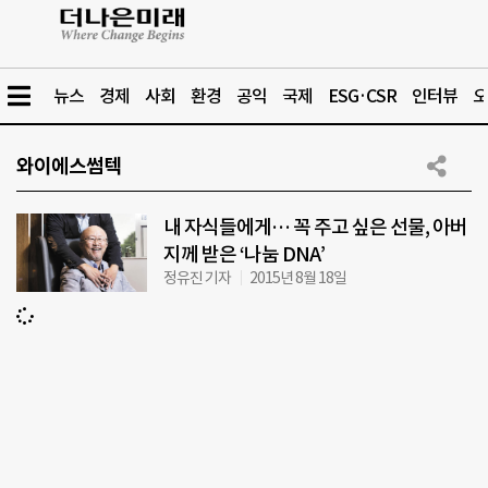
뉴스
경제
사회
환경
공익
국제
ESG·CSR
인터뷰
오
와이에스썸텍
내 자식들에게… 꼭 주고 싶은 선물, 아버
지께 받은 ‘나눔 DNA’
정유진 기자
2015년 8월 18일