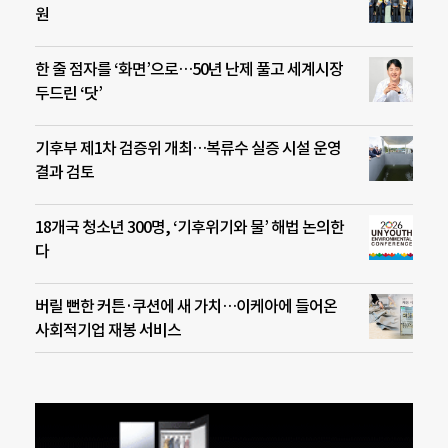
원
한 줄 점자를 ‘화면’으로…50년 난제 풀고 세계시장
두드린 ‘닷’
기후부 제1차 검증위 개최…복류수 실증 시설 운영
결과 검토
18개국 청소년 300명, ‘기후위기와 물’ 해법 논의한
다
버릴 뻔한 커튼·쿠션에 새 가치…이케아에 들어온
사회적기업 재봉 서비스