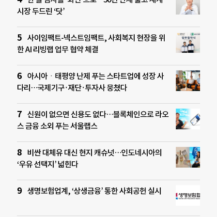
시장 두드린 ‘닷’
사이임팩트-넥스트임팩트, 사회복지 현장을 위
한 AI 리빙랩 업무 협약 체결
아시아ㆍ태평양 난제 푸는 스타트업에 성장 사
다리…국제기구·재단·투자사 뭉쳤다
신원이 없으면 신용도 없다…블록체인으로 라오
스 금융 소외 푸는 서울랩스
비싼 대체유 대신 현지 캐슈넛…인도네시아의
‘우유 선택지’ 넓힌다
생명보험업계, ‘상생금융’ 통한 사회공헌 실시