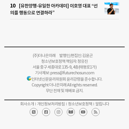
[유한양행-유일한 아카데미] 이호영 대표 “선
의를 행동으로 연결하라”
(주)더나은미래 발행인/편집인: 김윤곤
청소년보호정책 책임자: 정유진
서울 중구 세종대로 135-9, 4층(태평로1가)
기사제보:
press@futurechosun.com
인터넷신문윤리위원회 윤리강령을 준수합니다.
Copyright 더나은미래 All rights reserved.
무단 전재 및 재배포 금지.
회사소개
개인정보처리방침
청소년보호정책
알립니다