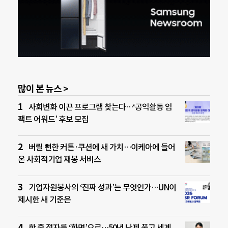
많이 본 뉴스 >
사회변화 이끈 프로그램 찾는다…‘공익활동 임
팩트 어워드’ 후보 모집
버릴 뻔한 커튼·쿠션에 새 가치…이케아에 들어
온 사회적기업 재봉 서비스
기업자원봉사의 ‘진짜 성과’는 무엇인가…UN이
제시한 새 기준은
한 줄 점자를 ‘화면’으로…50년 난제 풀고 세계