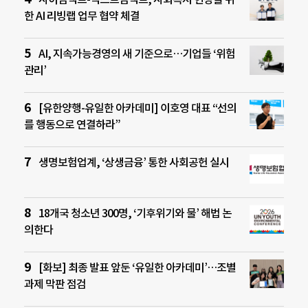
한 AI 리빙랩 업무 협약 체결
AI, 지속가능경영의 새 기준으로…기업들 ‘위험
관리’
[유한양행-유일한 아카데미] 이호영 대표 “선의
를 행동으로 연결하라”
생명보험업계, ‘상생금융’ 통한 사회공헌 실시
18개국 청소년 300명, ‘기후위기와 물’ 해법 논
의한다
[화보] 최종 발표 앞둔 ‘유일한 아카데미’…조별
과제 막판 점검