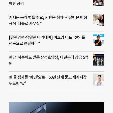
막판 점검
커지는 공익 법률 수요, 기반은 취약…“절반은 비정
규직·나홀로 사무실”
[유한양행-유일한 아카데미] 이호영 대표 “선의를
행동으로 연결하라”
한강·허준이도 받은 삼성호암상, 내년부터 상금 5억
원
한 줄 점자를 ‘화면’으로…50년 난제 풀고 세계시장
두드린 ‘닷’