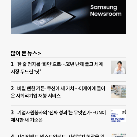
많이 본 뉴스 >
한 줄 점자를 ‘화면’으로…50년 난제 풀고 세계
시장 두드린 ‘닷’
버릴 뻔한 커튼·쿠션에 새 가치…이케아에 들어
온 사회적기업 재봉 서비스
기업자원봉사의 ‘진짜 성과’는 무엇인가…UN이
제시한 새 기준은
사이임팩트-넥스트임팩트, 사회복지 현장을 위