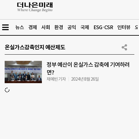
뉴스
경제
사회
환경
공익
국제
ESG·CSR
인터뷰
오
온실가스감축인지 예산제도
정부 예산이 온실가스 감축에 기여하려
면?
채예빈 기자
2024년 8월 26일