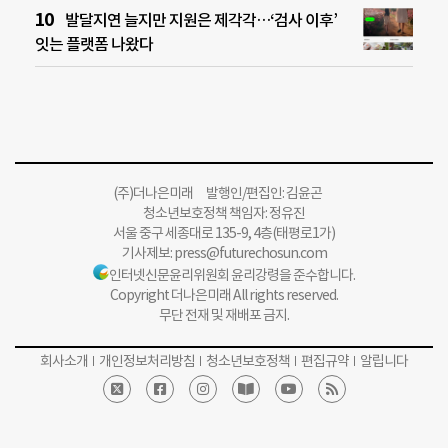
발달지연 늘지만 지원은 제각각…‘검사 이후’
잇는 플랫폼 나왔다
(주)더나은미래 발행인/편집인: 김윤곤
청소년보호정책 책임자: 정유진
서울 중구 세종대로 135-9, 4층(태평로1가)
기사제보:
press@futurechosun.com
인터넷신문윤리위원회 윤리강령을 준수합니다.
Copyright 더나은미래 All rights reserved.
무단 전재 및 재배포 금지.
회사소개
개인정보처리방침
청소년보호정책
편집규약
알립니다