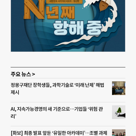
주요 뉴스 >
정몽구재단 장학생들, 과학기술로 ‘미래 난제’ 해법
제시
AI, 지속가능경영의 새 기준으로…기업들 ‘위험 관
리’
[화보] 최종 발표 앞둔 ‘유일한 아카데미’…조별 과제