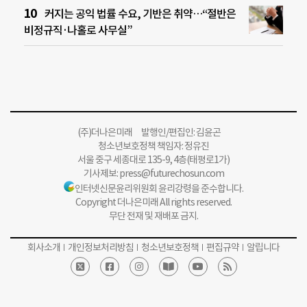
커지는 공익 법률 수요, 기반은 취약…“절반은
비정규직·나홀로 사무실”
(주)더나은미래 발행인/편집인: 김윤곤
청소년보호정책 책임자: 정유진
서울 중구 세종대로 135-9, 4층(태평로1가)
기사제보:
press@futurechosun.com
인터넷신문윤리위원회 윤리강령을 준수합니다.
Copyright 더나은미래 All rights reserved.
무단 전재 및 재배포 금지.
회사소개
개인정보처리방침
청소년보호정책
편집규약
알립니다