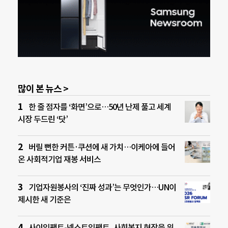
많이 본 뉴스 >
한 줄 점자를 ‘화면’으로…50년 난제 풀고 세계
시장 두드린 ‘닷’
버릴 뻔한 커튼·쿠션에 새 가치…이케아에 들어
온 사회적기업 재봉 서비스
기업자원봉사의 ‘진짜 성과’는 무엇인가…UN이
제시한 새 기준은
사이임팩트-넥스트임팩트, 사회복지 현장을 위