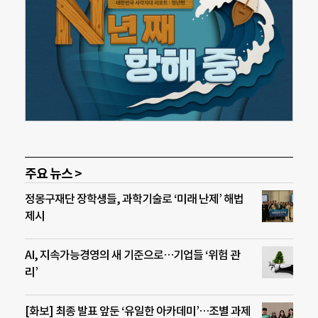
주요 뉴스 >
정몽구재단 장학생들, 과학기술로 ‘미래 난제’ 해법
제시
AI, 지속가능경영의 새 기준으로…기업들 ‘위험 관
리’
[화보] 최종 발표 앞둔 ‘유일한 아카데미’…조별 과제