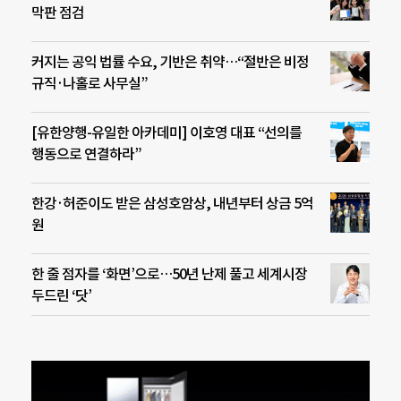
막판 점검
커지는 공익 법률 수요, 기반은 취약…“절반은 비정
규직·나홀로 사무실”
[유한양행-유일한 아카데미] 이호영 대표 “선의를
행동으로 연결하라”
한강·허준이도 받은 삼성호암상, 내년부터 상금 5억
원
한 줄 점자를 ‘화면’으로…50년 난제 풀고 세계시장
두드린 ‘닷’