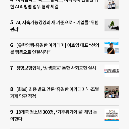
한 AI 리빙랩 업무 협약 체결
AI, 지속가능경영의 새 기준으로…기업들 ‘위험
관리’
[유한양행-유일한 아카데미] 이호영 대표 “선의
를 행동으로 연결하라”
생명보험업계, ‘상생금융’ 통한 사회공헌 실시
[화보] 최종 발표 앞둔 ‘유일한 아카데미’…조별
과제 막판 점검
18개국 청소년 300명, ‘기후위기와 물’ 해법 논
의한다