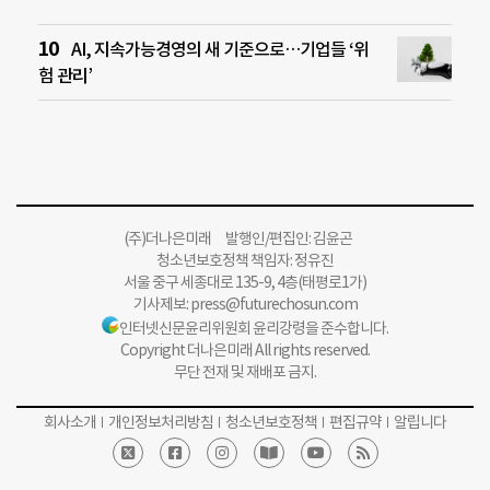
AI, 지속가능경영의 새 기준으로…기업들 ‘위
험 관리’
(주)더나은미래 발행인/편집인: 김윤곤
청소년보호정책 책임자: 정유진
서울 중구 세종대로 135-9, 4층(태평로1가)
기사제보:
press@futurechosun.com
인터넷신문윤리위원회 윤리강령을 준수합니다.
Copyright 더나은미래 All rights reserved.
무단 전재 및 재배포 금지.
회사소개
개인정보처리방침
청소년보호정책
편집규약
알립니다