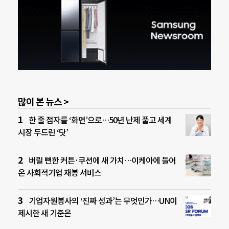
많이 본 뉴스 >
한 줄 점자를 ‘화면’으로…50년 난제 풀고 세계
시장 두드린 ‘닷’
버릴 뻔한 커튼·쿠션에 새 가치…이케아에 들어
온 사회적기업 재봉 서비스
기업자원봉사의 ‘진짜 성과’는 무엇인가…UN이
제시한 새 기준은