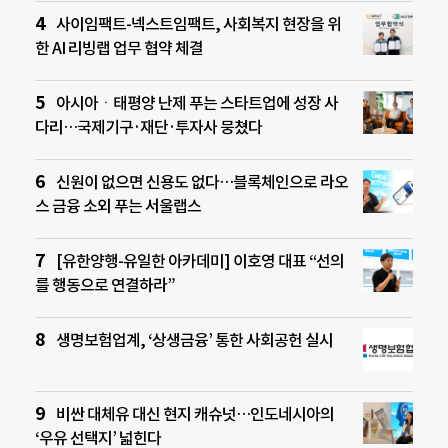
사이임팩트-넥스트임팩트, 사회복지 현장을 위
한 AI 리빙랩 업무 협약 체결
아시아ㆍ태평양 난제 푸는 스타트업에 성장 사
다리…국제기구·재단·투자사 뭉쳤다
신원이 없으면 신용도 없다…블록체인으로 라오
스 금융 소외 푸는 서울랩스
[유한양행-유일한 아카데미] 이호영 대표 “선의
를 행동으로 연결하라”
생명보험업계, ‘상생금융’ 통한 사회공헌 실시
비싼 대체유 대신 현지 캐슈넛…인도네시아의
‘우유 선택지’ 넓힌다