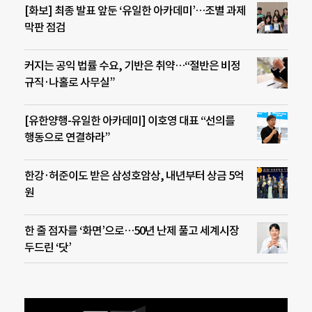
[화보] 최종 발표 앞둔 ‘유일한 아카데미’…조별 과제
막판 점검
커지는 공익 법률 수요, 기반은 취약…“절반은 비정
규직·나홀로 사무실”
[유한양행-유일한 아카데미] 이호영 대표 “선의를
행동으로 연결하라”
한강·허준이도 받은 삼성호암상, 내년부터 상금 5억
원
한 줄 점자를 ‘화면’으로…50년 난제 풀고 세계시장
두드린 ‘닷’