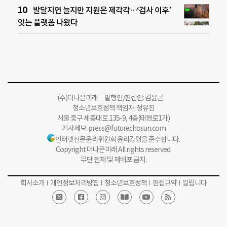
발달지연 늘지만 지원은 제각각…‘검사 이후’
잇는 플랫폼 나왔다
(주)더나은미래 발행인/편집인: 김윤곤
청소년보호정책 책임자: 정유진
서울 중구 세종대로 135-9, 4층(태평로1가)
기사제보:
press@futurechosun.com
인터넷신문윤리위원회 윤리강령을 준수합니다.
Copyright 더나은미래 All rights reserved.
무단 전재 및 재배포 금지.
회사소개
개인정보처리방침
청소년보호정책
편집규약
알립니다