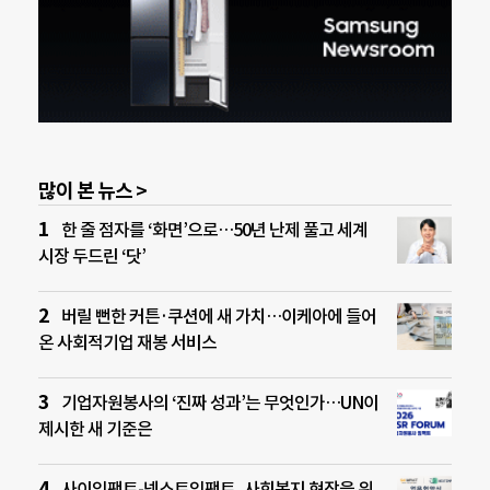
많이 본 뉴스 >
한 줄 점자를 ‘화면’으로…50년 난제 풀고 세계
시장 두드린 ‘닷’
버릴 뻔한 커튼·쿠션에 새 가치…이케아에 들어
온 사회적기업 재봉 서비스
기업자원봉사의 ‘진짜 성과’는 무엇인가…UN이
제시한 새 기준은
사이임팩트-넥스트임팩트, 사회복지 현장을 위