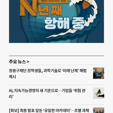
주요 뉴스 >
정몽구재단 장학생들, 과학기술로 ‘미래 난제’ 해법
제시
AI, 지속가능경영의 새 기준으로…기업들 ‘위험 관
리’
[화보] 최종 발표 앞둔 ‘유일한 아카데미’…조별 과제