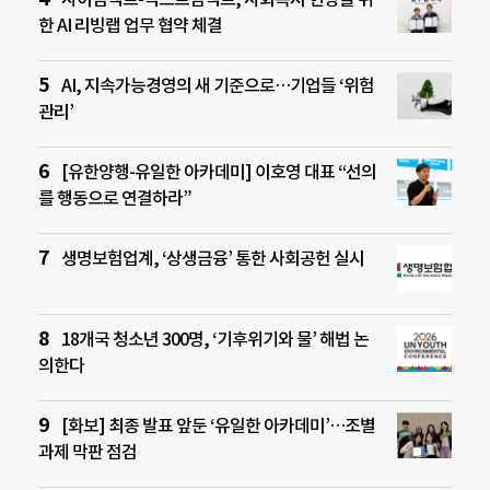
한 AI 리빙랩 업무 협약 체결
AI, 지속가능경영의 새 기준으로…기업들 ‘위험
관리’
[유한양행-유일한 아카데미] 이호영 대표 “선의
를 행동으로 연결하라”
생명보험업계, ‘상생금융’ 통한 사회공헌 실시
18개국 청소년 300명, ‘기후위기와 물’ 해법 논
의한다
[화보] 최종 발표 앞둔 ‘유일한 아카데미’…조별
과제 막판 점검