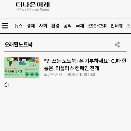
뉴스
경제
사회
환경
공익
국제
ESG·CSR
인터뷰
오
오래된노트북
“안 쓰는 노트북·폰 기부하세요” CJ대한
통운, 리플러스 캠페인 전개
조유현 기자
2025년 10월 14일