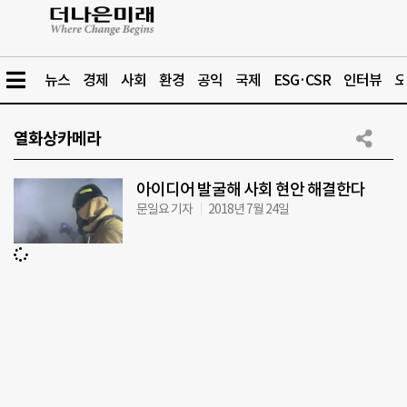
뉴스
경제
사회
환경
공익
국제
ESG·CSR
인터뷰
오
열화상카메라
아이디어 발굴해 사회 현안 해결한다
문일요 기자
2018년 7월 24일