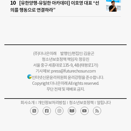
[유한양행-유일한 아카데미] 이호영 대표 “선
의를 행동으로 연결하라”
(주)더나은미래 발행인/편집인: 김윤곤
청소년보호정책 책임자: 정유진
서울 중구 세종대로 135-9, 4층(태평로1가)
기사제보:
press@futurechosun.com
인터넷신문윤리위원회 윤리강령을 준수합니다.
Copyright 더나은미래 All rights reserved.
무단 전재 및 재배포 금지.
회사소개
개인정보처리방침
청소년보호정책
알립니다