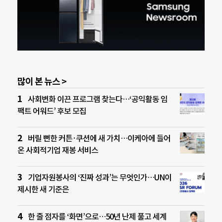
많이 본 뉴스 >
사회변화 이끈 프로그램 찾는다…‘공익활동 임
팩트 어워드’ 후보 모집
버릴 뻔한 커튼·쿠션에 새 가치…이케아에 들어
온 사회적기업 재봉 서비스
기업자원봉사의 ‘진짜 성과’는 무엇인가…UN이
제시한 새 기준은
한 줄 점자를 ‘화면’으로…50년 난제 풀고 세계