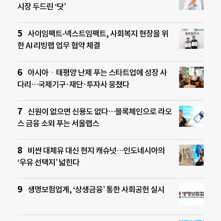
시장 두드린 ‘닷’
사이임팩트-넥스트임팩트, 사회복지 현장을 위
한 AI 리빙랩 업무 협약 체결
아시아ㆍ태평양 난제 푸는 스타트업에 성장 사
다리…국제기구·재단·투자사 뭉쳤다
신원이 없으면 신용도 없다…블록체인으로 라오
스 금융 소외 푸는 서울랩스
비싼 대체유 대신 현지 캐슈넛…인도네시아의
‘우유 선택지’ 넓힌다
생명보험업계, ‘상생금융’ 통한 사회공헌 실시