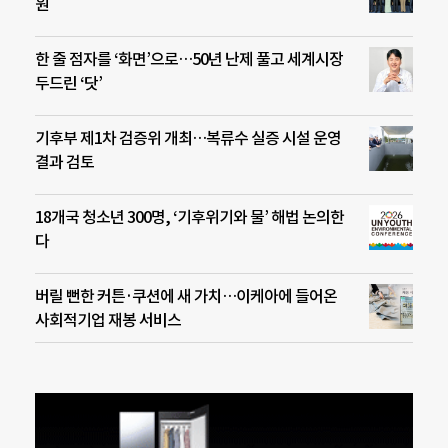
원
한 줄 점자를 ‘화면’으로…50년 난제 풀고 세계시장
두드린 ‘닷’
기후부 제1차 검증위 개최…복류수 실증 시설 운영
결과 검토
18개국 청소년 300명, ‘기후위기와 물’ 해법 논의한
다
버릴 뻔한 커튼·쿠션에 새 가치…이케아에 들어온
사회적기업 재봉 서비스