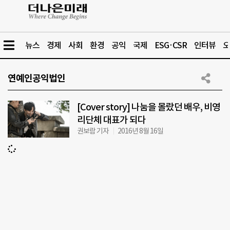
뉴스
경제
사회
환경
공익
국제
ESG·CSR
인터뷰
오
연예인공익법인
[Cover story] 나눔을 몰랐던 배우, 비영
리단체 대표가 되다
권보람 기자
2016년 8월 16일