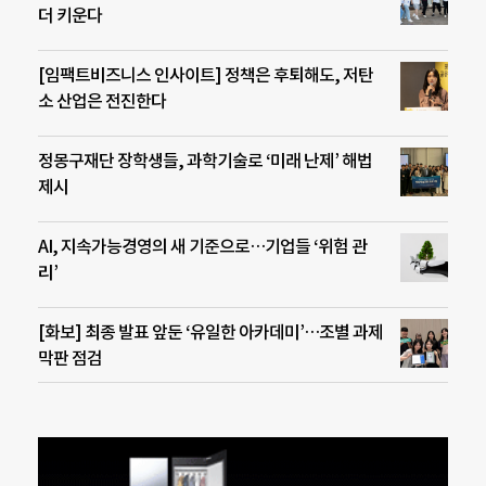
더 키운다
[임팩트비즈니스 인사이트] 정책은 후퇴해도, 저탄
소 산업은 전진한다
정몽구재단 장학생들, 과학기술로 ‘미래 난제’ 해법
제시
AI, 지속가능경영의 새 기준으로…기업들 ‘위험 관
리’
[화보] 최종 발표 앞둔 ‘유일한 아카데미’…조별 과제
막판 점검