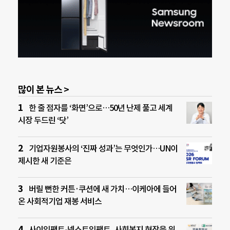
많이 본 뉴스 >
한 줄 점자를 ‘화면’으로…50년 난제 풀고 세계
시장 두드린 ‘닷’
기업자원봉사의 ‘진짜 성과’는 무엇인가…UN이
제시한 새 기준은
버릴 뻔한 커튼·쿠션에 새 가치…이케아에 들어
온 사회적기업 재봉 서비스
사이임팩트-넥스트임팩트, 사회복지 현장을 위