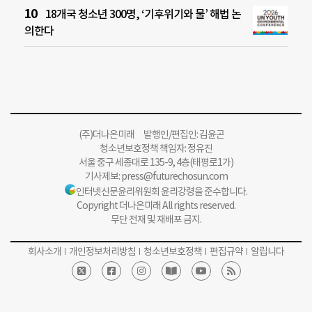
18개국 청소년 300명, ‘기후위기와 물’ 해법 논
의한다
(주)더나은미래 발행인/편집인: 김윤곤
청소년보호정책 책임자: 정유진
서울 중구 세종대로 135-9, 4층(태평로1가)
기사제보:
press@futurechosun.com
인터넷신문윤리위원회 윤리강령을 준수합니다.
Copyright 더나은미래 All rights reserved.
무단 전재 및 재배포 금지.
회사소개
개인정보처리방침
청소년보호정책
편집규약
알립니다