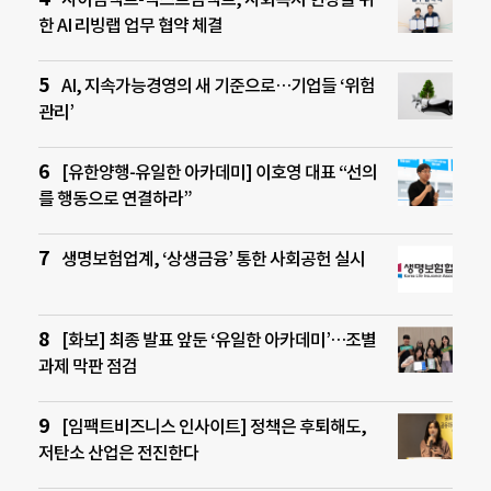
한 AI 리빙랩 업무 협약 체결
AI, 지속가능경영의 새 기준으로…기업들 ‘위험
관리’
[유한양행-유일한 아카데미] 이호영 대표 “선의
를 행동으로 연결하라”
생명보험업계, ‘상생금융’ 통한 사회공헌 실시
[화보] 최종 발표 앞둔 ‘유일한 아카데미’…조별
과제 막판 점검
[임팩트비즈니스 인사이트] 정책은 후퇴해도,
저탄소 산업은 전진한다