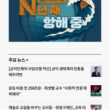
주요 뉴스 >
[공익단체의 사업모델 혁신] 공익 생태계의 빈틈을
메우려면
갈등 비용 연 250조원…최샛별 교수 “사회적 연결 회
복해야”
예술로 교실을 바꾸는 교사들…정몽구재단, 교육 리