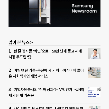
많이 본 뉴스 >
한 줄 점자를 ‘화면’으로…50년 난제 풀고 세계
시장 두드린 ‘닷’
버릴 뻔한 커튼·쿠션에 새 가치…이케아에 들어
온 사회적기업 재봉 서비스
기업자원봉사의 ‘진짜 성과’는 무엇인가…UN이
제시한 새 기준은
사이임팩트-넥스트임팩트, 사회복지 현장을 위