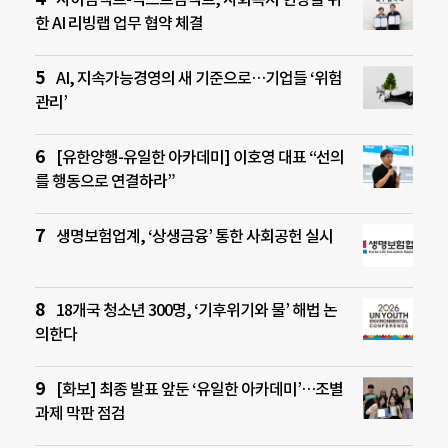
한 AI 리빙랩 업무 협약 체결
AI, 지속가능경영의 새 기준으로…기업들 ‘위험
관리’
[유한양행-유일한 아카데미] 이호영 대표 “선의
를 행동으로 연결하라”
생명보험업계, ‘상생금융’ 통한 사회공헌 실시
18개국 청소년 300명, ‘기후위기와 물’ 해법 논
의한다
[화보] 최종 발표 앞둔 ‘유일한 아카데미’…조별
과제 막판 점검