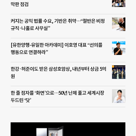
막판 점검
커지는 공익 법률 수요, 기반은 취약…“절반은 비정
규직·나홀로 사무실”
[유한양행-유일한 아카데미] 이호영 대표 “선의를
행동으로 연결하라”
한강·허준이도 받은 삼성호암상, 내년부터 상금 5억
원
한 줄 점자를 ‘화면’으로…50년 난제 풀고 세계시장
두드린 ‘닷’