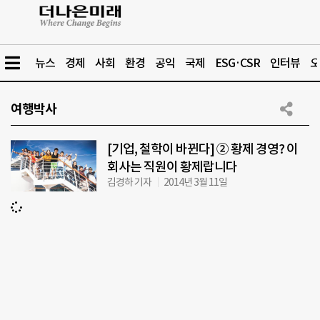
뉴스
경제
사회
환경
공익
국제
ESG·CSR
인터뷰
오
여행박사
[기업, 철학이 바뀐다] ② 황제 경영? 이
회사는 직원이 황제랍니다
김경하 기자
2014년 3월 11일