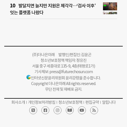
발달지연 늘지만 지원은 제각각…‘검사 이후’
잇는 플랫폼 나왔다
(주)더나은미래 발행인/편집인: 김윤곤
청소년보호정책 책임자: 정유진
서울 중구 세종대로 135-9, 4층(태평로1가)
기사제보:
press@futurechosun.com
인터넷신문윤리위원회 윤리강령을 준수합니다.
Copyright 더나은미래 All rights reserved.
무단 전재 및 재배포 금지.
회사소개
개인정보처리방침
청소년보호정책
편집규약
알립니다