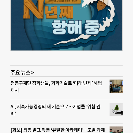
주요 뉴스 >
정몽구재단 장학생들, 과학기술로 ‘미래 난제’ 해법
제시
AI, 지속가능경영의 새 기준으로…기업들 ‘위험 관
리’
[화보] 최종 발표 앞둔 ‘유일한 아카데미’…조별 과제