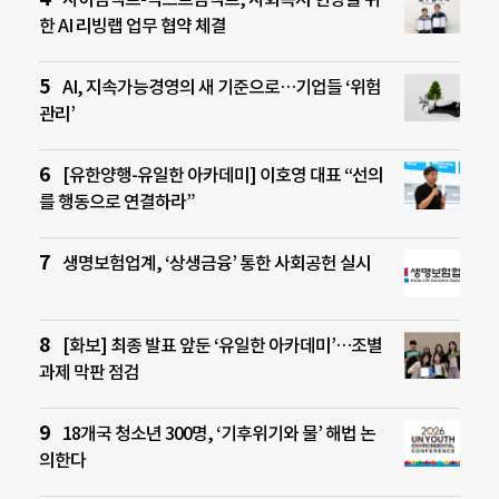
한 AI 리빙랩 업무 협약 체결
AI, 지속가능경영의 새 기준으로…기업들 ‘위험
관리’
[유한양행-유일한 아카데미] 이호영 대표 “선의
를 행동으로 연결하라”
생명보험업계, ‘상생금융’ 통한 사회공헌 실시
[화보] 최종 발표 앞둔 ‘유일한 아카데미’…조별
과제 막판 점검
18개국 청소년 300명, ‘기후위기와 물’ 해법 논
의한다