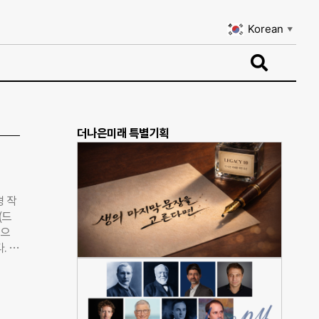
Korean
▼
Korean
▼
더나은미래 특별기획
경 작
(드
습으
. 수
인 색
품들은
작가
공간