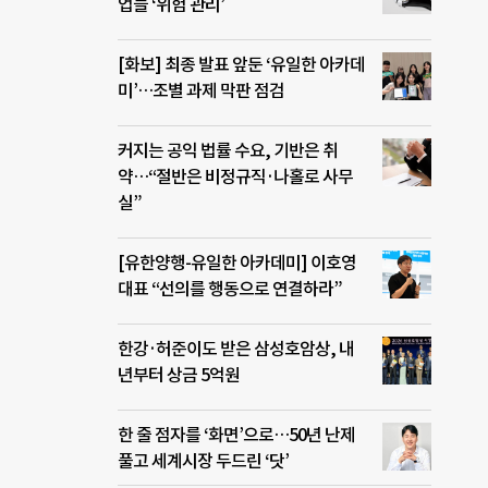
업들 ‘위험 관리’
[화보] 최종 발표 앞둔 ‘유일한 아카데
미’…조별 과제 막판 점검
커지는 공익 법률 수요, 기반은 취
약…“절반은 비정규직·나홀로 사무
실”
[유한양행-유일한 아카데미] 이호영
대표 “선의를 행동으로 연결하라”
한강·허준이도 받은 삼성호암상, 내
년부터 상금 5억원
한 줄 점자를 ‘화면’으로…50년 난제
풀고 세계시장 두드린 ‘닷’