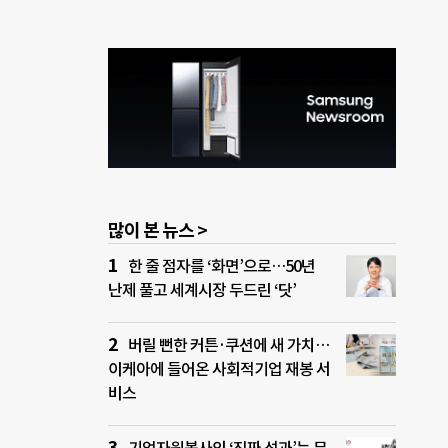
많이 본 뉴스 >
한 줄 점자를 ‘화면’으로…50년
난제 풀고 세계시장 두드린 ‘닷’
버릴 뻔한 커튼·쿠션에 새 가치…
이케아에 들어온 사회적기업 재봉 서
비스