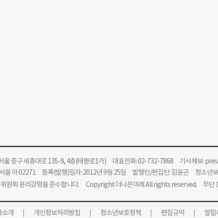
울 중구 세종대로 135-9, 4층(태평로1가) 대표전화: 02-732-7868 기사제보:
pre
울 아 02271 등록(발행)일자: 2012년 9월 25일 발행인/편집인: 김윤곤 청소년
위원회 윤리강령을 준수합니다.
Copyright 더나은미래 All rights reserved. 무
사소개
개인정보처리방침
청소년보호정책
편집규약
알립