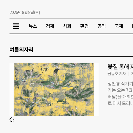
2026년 8월 8일(토)
뉴스
경제
사회
환경
공익
국제
여름의자리
옻칠 통해 
금윤호 기자
2
정찬경 작가가
가는 오는 7월
러남)을 개최
로 다시 드러
없이 쌓고 기
들은 다시 모
꽃과 숲, 별,
의 작업에서 