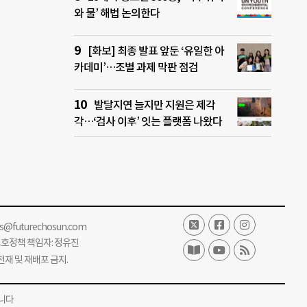
와 물’ 해법 논의한다
[화보] 최종 발표 앞둔 ‘유일한 아
카데미’…조별 과제 막판 점검
발달지연 늘지만 지원은 제각
각…‘검사 이후’ 잇는 플랫폼 나왔다
ss@futurechosun.com
보호정책 책임자: 정유진
단 전재 및 재배포 금지.
니다