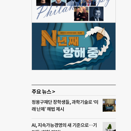
지 않
이는
나타
한 시
작가
 더
주요 뉴스 >
정몽구재단 장학생들, 과학기술로 ‘미
래 난제’ 해법 제시
AI, 지속가능경영의 새 기준으로…기