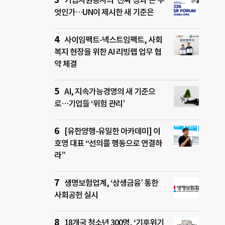
기업자원봉사의 ‘진짜 성과’는 무
엇인가…UN이 제시한 새 기준은
사이임팩트-넥스트임팩트, 사회
복지 현장을 위한 AI 리빙랩 업무 협
약 체결
AI, 지속가능경영의 새 기준으
로…기업들 ‘위험 관리’
[유한양행-유일한 아카데미] 이
호영 대표 “선의를 행동으로 연결하
라”
생명보험업계, ‘상생금융’ 통한
사회공헌 실시
18개국 청소년 300명, ‘기후위기