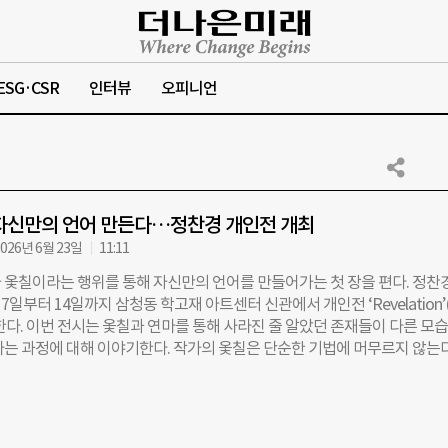
ESG·CSR
인터뷰
오피니언
자신만의 언어 만든다…정찬경 개인전 개최
026년 6월 23일
11:11
 옻칠이라는 행위를 통해 자신만의 언어를 만들어가는 첫 장을 편다. 정찬
 7일부터 14일까지 삼청동 학고재 아트센터 신관에서 개인전 ‘Revelation’
한다. 이번 전시는 옻칠과 연마를 통해 사라진 줄 알았던 존재들이 다른 모
나는 과정에 대해 이야기한다. 작가의 옻칠은 단순한 기법에 머무르지 않는다
다리고 덮고 갈아내는 옻칠의 과정으로 시간의 축적을 드러낸다. 겹겹이 쌓
습을, 흔적들은 연마를 통해 새로운 형상으로 나타난다. 이번 전시에서 작
 바람의 모습으로 서로 겹치고 스며들고 저마다 다른 시간의 결을 표현한다. 
흑(黑)은 단순히 배경에 그치지 않는다. 흑은 어둠이 아니라 시간이 머무는 