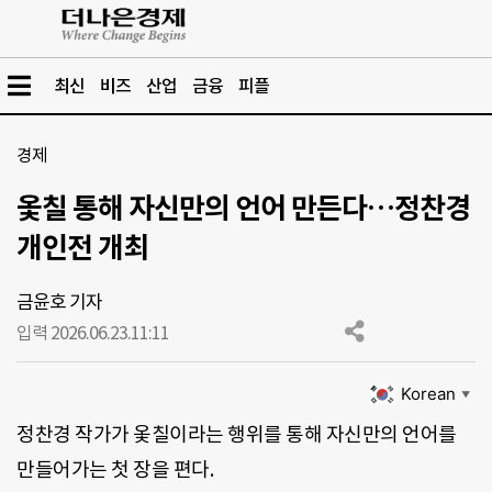
최신
비즈
산업
금융
피플
경제
옻칠 통해 자신만의 언어 만든다…정찬경
개인전 개최
금윤호 기자
입력 2026.06.23.
11:11
Korean
▼
정찬경 작가가 옻칠이라는 행위를 통해 자신만의 언어를
만들어가는 첫 장을 편다.