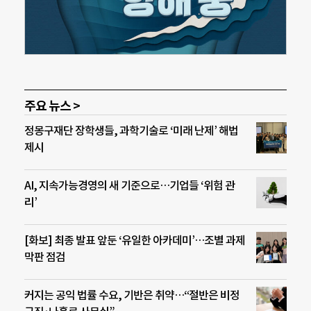
주요 뉴스 >
정몽구재단 장학생들, 과학기술로 ‘미래 난제’ 해법
제시
AI, 지속가능경영의 새 기준으로…기업들 ‘위험 관
리’
[화보] 최종 발표 앞둔 ‘유일한 아카데미’…조별 과제
막판 점검
커지는 공익 법률 수요, 기반은 취약…“절반은 비정