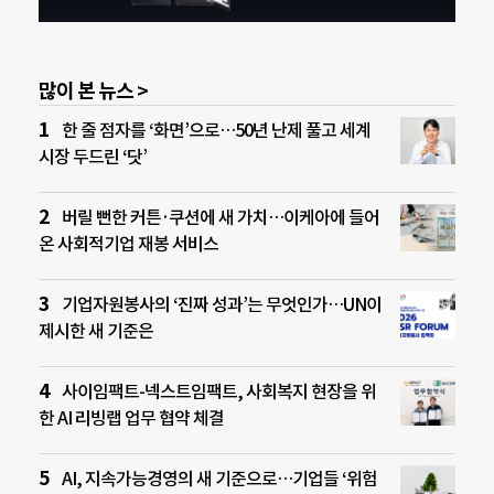
많이 본 뉴스 >
한 줄 점자를 ‘화면’으로…50년 난제 풀고 세계
시장 두드린 ‘닷’
버릴 뻔한 커튼·쿠션에 새 가치…이케아에 들어
온 사회적기업 재봉 서비스
기업자원봉사의 ‘진짜 성과’는 무엇인가…UN이
제시한 새 기준은
사이임팩트-넥스트임팩트, 사회복지 현장을 위
한 AI 리빙랩 업무 협약 체결
AI, 지속가능경영의 새 기준으로…기업들 ‘위험