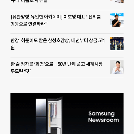
규직·나홀로 사무실”
[유한양행-유일한 아카데미] 이호영 대표 “선의를
행동으로 연결하라”
한강·허준이도 받은 삼성호암상, 내년부터 상금 5억
원
한 줄 점자를 ‘화면’으로…50년 난제 풀고 세계시장
두드린 ‘닷’