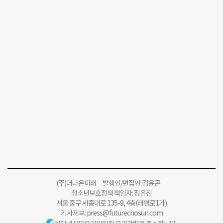
(주)더나은미래 발행인/편집인: 김윤곤
청소년보호정책 책임자: 정유진
서울 중구 세종대로 135-9, 4층(태평로1가)
기사제보:
press@futurechosun.com