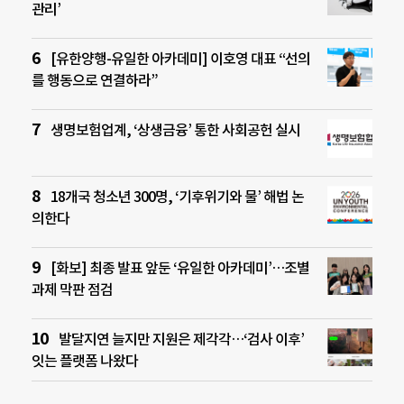
관리’
[유한양행-유일한 아카데미] 이호영 대표 “선의
를 행동으로 연결하라”
생명보험업계, ‘상생금융’ 통한 사회공헌 실시
18개국 청소년 300명, ‘기후위기와 물’ 해법 논
의한다
[화보] 최종 발표 앞둔 ‘유일한 아카데미’…조별
과제 막판 점검
발달지연 늘지만 지원은 제각각…‘검사 이후’
잇는 플랫폼 나왔다