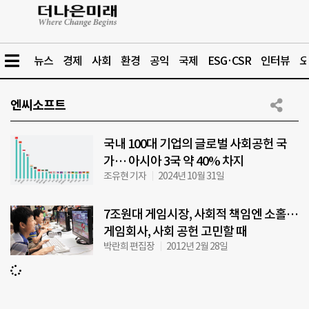
뉴스
경제
사회
환경
공익
국제
ESG·CSR
인터뷰
오
엔씨소프트
국내 100대 기업의 글로벌 사회공헌 국
가… 아시아 3국 약 40% 차지
조유현 기자
2024년 10월 31일
7조원대 게임시장, 사회적 책임엔 소홀…
게임회사, 사회 공헌 고민할 때
박란희 편집장
2012년 2월 28일