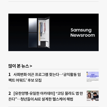
많이 본 뉴스 >
사회변화 이끈 프로그램 찾는다…‘공익활동 임
팩트 어워드’ 후보 모집
[유한양행-유일한 아카데미] “코딩 몰라도 앱 만
든다”…청년들이 AI로 설계한 헬스케어 해법