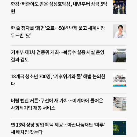
한강·허준이도 받은 삼성호암상, 내년부터 상금 5억
원
한 줄 점자를 ‘화면’으로…50년 난제 풀고 세계시장
두드린 ‘닷’
기후부 제1차 검증위 개최…복류수 실증 시설 운영
결과 검토
18개국 청소년 300명, ‘기후위기와 물’ 해법 논의한
다
버릴 뻔한 커튼·쿠션에 새 가치…이케아에 들어온
사회적기업 재봉 서비스
연 13억 상당 창업 혜택 제공…아산나눔재단 ‘마루’
새 배치팀 찾는다