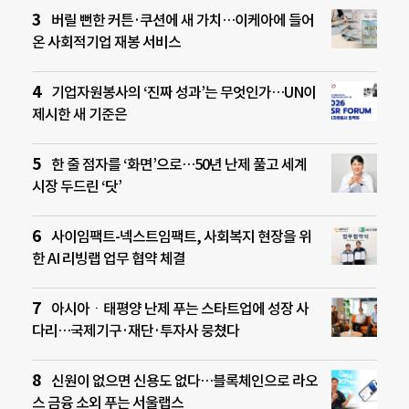
버릴 뻔한 커튼·쿠션에 새 가치…이케아에 들어
온 사회적기업 재봉 서비스
기업자원봉사의 ‘진짜 성과’는 무엇인가…UN이
제시한 새 기준은
한 줄 점자를 ‘화면’으로…50년 난제 풀고 세계
시장 두드린 ‘닷’
사이임팩트-넥스트임팩트, 사회복지 현장을 위
한 AI 리빙랩 업무 협약 체결
아시아ㆍ태평양 난제 푸는 스타트업에 성장 사
다리…국제기구·재단·투자사 뭉쳤다
신원이 없으면 신용도 없다…블록체인으로 라오
스 금융 소외 푸는 서울랩스